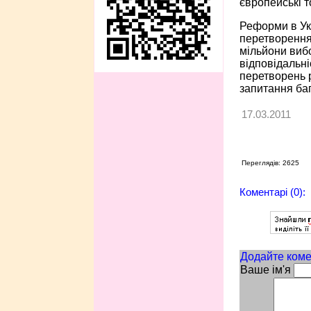
європейські т
Реформи в Укр
перетворення 
мільйони виб
відповідальні
перетворень р
запитання баг
17.03.2011
Переглядів: 2625
Коментарі (0):
Додайте коме
Ваше ім'я