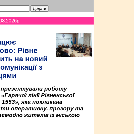
08.2026p.
ацює
ово: Рівне
ить на новий
омунікації з
цями
у презентували роботу
«Гарячої лінії Рівненської
 1553», яка покликана
ити оперативну, прозору та
аємодію жителів із міською