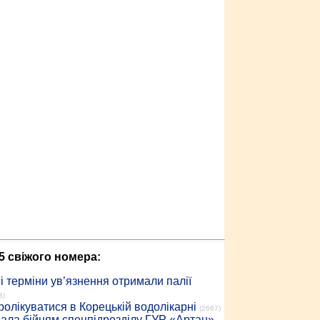
5 свіжого номера:
 терміни ув’язнення отримали палії
3)
ролікуватися в Корецькій водолікарні
(2667)
дала бійцям спецпідрозділу ГУР «Артан»