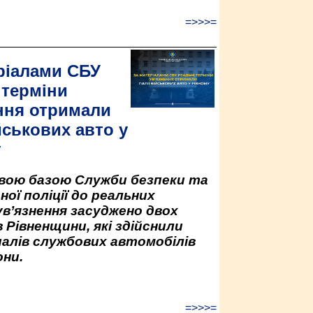
=>>>=
ріалами СБУ
 терміни
ння отримали
йськових авто у
у
овою базою Служби безпеки та
ної поліції до реальних
ув’язнення засуджено двох
 Рівненщини, які здійснили
палів службових автомобілів
ни.
=>>>=