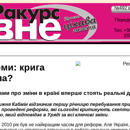
№492 в
Передп
Тел. +3
(0
ми: крига
ла?
ми про зміни в країні вперше стоять реальні ді
жня Кабмін відзначив першу річницю перебування при
 проведені реформи, які сьогодні критикують скептики
о, який відповідає в Уряді за всі ключові зміни.
2010 рік був не найкращим часом для реформ. Але Україні, 
жувався на хірургічне втручання в роботу хронічно хворого 