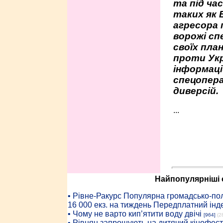
та під час
таких як 
агресора 
ворожі сп
своїх пла
проти Укр
інформаці
спецопера
диверсій.
...
Найпопулярніші с
• Рiвне-Ракурс Популярна громадсько-пол
16 000 екз. на тиждень Передплатний інд
• Чому не варто кип’ятити воду двічі
[964]
(2
• Рівнян запрошують на дитячий кінофест