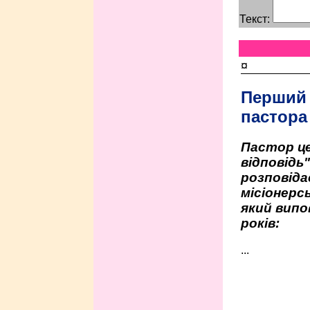
Текст:
¤
Перший
пастора
Пастор це
відповідь
розповіда
місіонерсь
який випо
років:
...