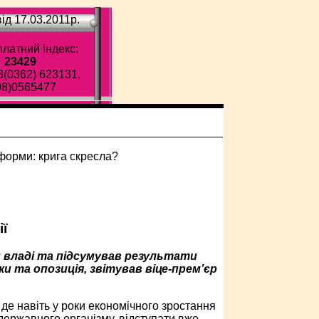
ід 17.03.2011p.
латний індекс:
23429
8(0362) 623131,
98)0565477
ї
 владі та підсумував результати
 та опозиція, звітував віце-прем’єр
де навіть у роки економічного зростання
державного організму, відступати вже