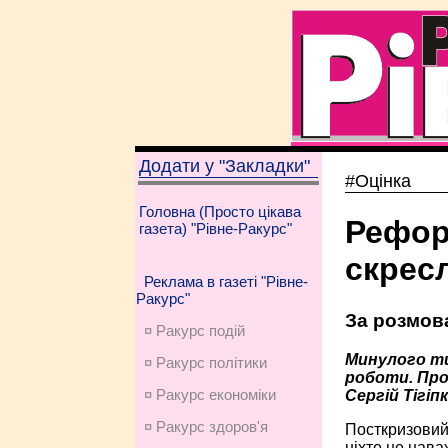
Додати у "Закладки"
#Оцінка
Головна (Просто цікава
Рефор
газета) "Рівне-Ракурс"
скрес
Реклама в газеті "Рівне-
Ракурс"
За розмова
¤ Ракурс подій
Минулого ти
¤ Ракурс політики
роботи. Про
¤ Ракурс економiки
Сергій Тігіпк
¤ Ракурс здоров'я
Посткризовий 
ніхто не нава