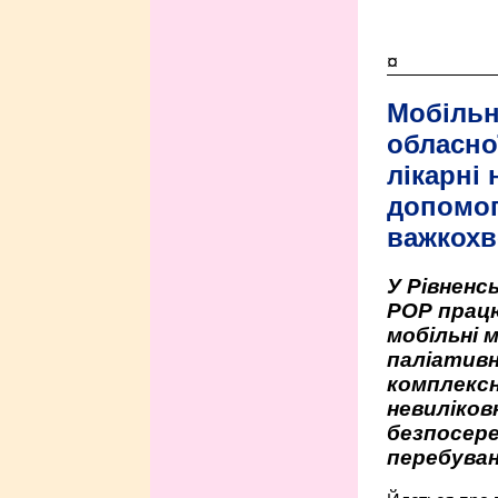
¤
Мобільн
обласно
лікарні
допомо
важкохв
У Рівненсь
РОР працю
мобільні 
паліативн
комплексн
невиліко
безпосере
перебуван