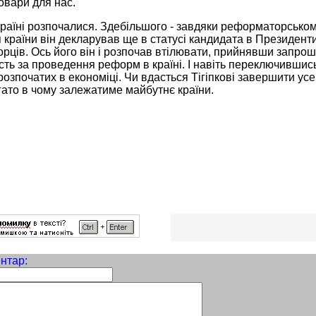
овари для нас.
аїні розпочалися. Здебільшого - завдяки реформаторському 
країни він декларував ще в статусі кандидата в Президенти
орців. Ось його він і розпочав втілювати, прийнявши запро
сть за проведення реформ в країні. І навіть переключившись
озпочатих в економіці. Чи вдасться Тігіпкові завершити усе,
ато в чому залежатиме майбутнє країни.
нтар: