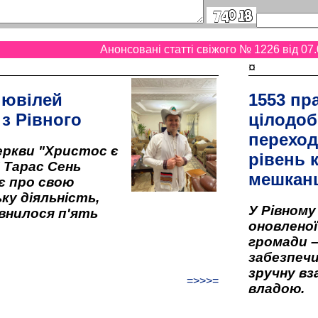
Анонсовані статті свіжого № 1226 від 07.
¤
 ювілей
1553 пр
 з Рівного
цілодоб
переход
ркви "Христос є
рівень к
" Тарас Сень
мешкан
є про свою
ку діяльність,
У Рівном
внилося п'ять
оновленої 
громади –
забезпеч
зручну вз
=>>>=
владою.
...