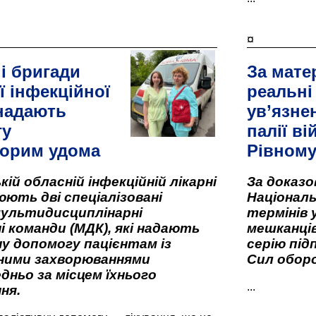
¤
і бригади
За мате
ї інфекційної
реальні
 надають
ув’язне
гу
палії ві
орим удома
Рівном
кій обласній інфекційній лікарні
За доказ
ють дві спеціалізовані
Національ
мультидисциплінарні
термінів 
і команди (МДК), які надають
мешканців
у допомогу пацієнтам із
серію під
вними захворюваннями
Сил оборо
дньо за місцем їхнього
...
ня.