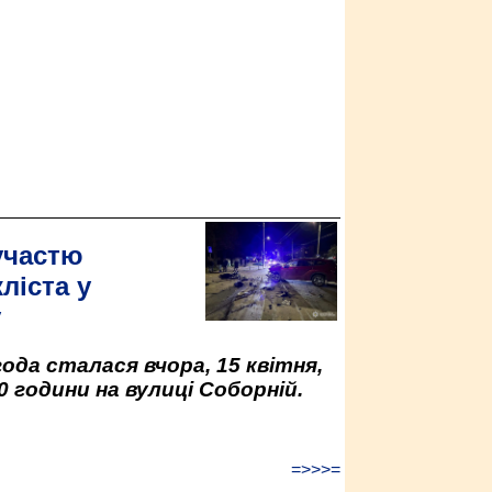
участю
ліста у
у
да сталася вчора, 15 квітня,
0 години на вулиці Соборній.
=>>>=