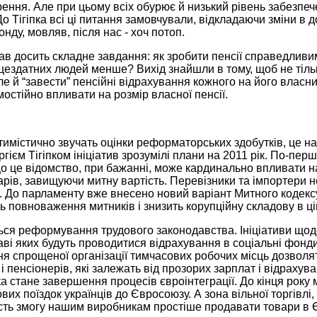
ення. Але при цьому всіх обурює й низький рівень забезпеч
До Тігіпка всі ці питання замовчували, відкладаючи зміни в 
нду, мовляв, після нас - хоч потоп.
в досить складне завдання: як зробити пенсії справедливим
ацездатних людей менше? Вихід знайшли в тому, щоб не тіл
е й “завести” пенсійні відрахування кожного на його власн
остійно впливати на розмір власної пенсії.
тимістично звучать оцінки реформаторських здобутків, це нав
гієм Тігіпком ініціатив зрозумілі плани на 2011 рік. По-перш
що це відомство, при бажанні, може кардинально впливати на
рів, завищуючи митну вартість. Перевізники та імпортери н
. До парламенту вже внесено новий варіант Митного кодексу
 повноваження митників і знизить корупційну складову в ці
ться реформування трудового законодавства. Ініціативи що
таві яких будуть проводитися відрахування в соціальні фонд
 спрощеної організації тимчасових робочих місць дозволят
і пенсіонерів, які залежать від прозорих зарплат і відраху
а стане завершення процесів євроінтеграції. До кінця рок
вих поїздок українців до Євросоюзу. А зона вільної торгівлі
асть змогу нашим виробникам простіше продавати товари в Є