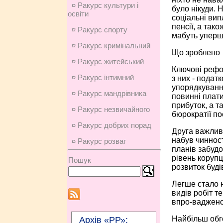
¤ Ракурс культури і
було нікуди. 
освіти
соціальні вип
пенсії, а так
¤ Ракурс спорту
мабуть уперше
¤ Ракурс кримінальний
Що зроблено
¤ Ракурс житейський
Ключові рефор
¤ Ракурс інтимний
з них - подат
упорядкування
¤ Ракурс мандрівника
повинні плати
прибуток, а т
¤ Ракурс незвичайного
бюрократії по
¤ Ракурс добрих порад
Друга важлива
набув чинност
¤ Ракурс розваг
планів забуд
рівень корупц
Пошук
розвиток буді
Легше стало н
видів робіт те
впро-ваджено 
Найбільш обг
Архів «РР»: