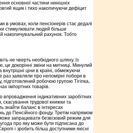
ення основної частини нинішніх
довгий ящик і тихо накопичуючи дефіцит
и в умовах, коли пенсіонерів стає дедалі
ьки стимулювати людей більше
ий накопичувальний рахунок. Тобто
іть не чверть необхідного шляху. Із
е, це докорінні зміни на митниці. Минулий
 внутрішні ціни в країні, обмежуючи
е раз заявляли про непомірні побори в
, підготовлений робочою групою Тігіпка,
нах імпортних товарів.
до впровадження індикативних заробітних
и, скасування трудової книжки та
ь знайти баланс в інтересах
вань до Пенсійного фонду. Третім напрямом
у може запрацювати безвізовий режим для
, угода про яку може бути підписана до
вропі і зробить більш доступними якісні