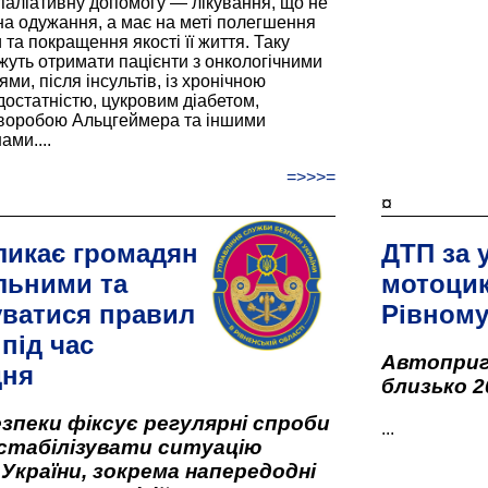
паліативну допомогу — лікування, що не
а одужання, а має на меті полегшення
та покращення якості її життя. Таку
жуть отримати пацієнти з онкологічними
и, після інсультів, із хронічною
остатністю, цукровим діабетом,
хворобою Альцгеймера та іншими
ами....
=>>>=
¤
ликає громадян
ДТП за 
льними та
мотоцик
ватися правил
Рівном
під час
Автоприго
дня
близько 2
зпеки фіксує регулярні спроби
...
стабілізувати ситуацію
 України, зокрема напередодні