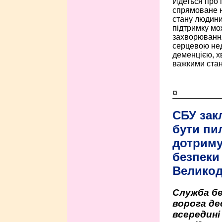
Йдеться про 
спрямоване н
стану людини 
підтримку мо
захворюванням
серцевою нед
деменцією, 
важкими стан
¤
СБУ зак
бути пи
дотриму
безпеки 
Велико
Служба бе
ворога де
всередині