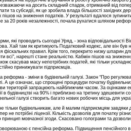
Незважаючи на досить складний спадок, отриманий від попере
лати та субсидії, як це зробила влада більшості західних дер
ож пішов на зниження податків. У результаті вдалося зупинити 
 за 20 років незалежності, почала рухатися шляхом реформ
ми, які проводить сьогодні Уряд, - зона відповідальності Ві
кова. Хай там як критикують Податковий кодекс, але він був
 фіскальних правил. Крім того, перекрито низку шпарин для
ти всі”, нарешті стане реальністю. Кабмін пішов на зниженн
акож скасував масу непотрібних податей, які тільки ускладн
стійно принижувати підприємців.
 реформа - зміни в будівельній галузі. Закон “Про регулюва
і. А це означає, що спрощені процедури початку будівельних
ови територій запрацюють найближчим часом. За оцінками е
ії в будівництві на 90% і приблизно на третину здешевити соб
вельної галузі створить багато нових робочих місць для украї
е тільки будівельникам, але й малим підприємцям завдяки 
пер не потрібні ліцензії. Кількість дозволів для початку різн
принцип мовчазної згоди. Скасовано голограми та дозволи 
оворюваною є пенсійна реформа. Підвищення пенсійного в