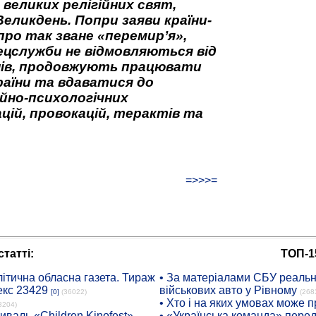
 великих релігійних свят,
Великдень. Попри заяви країни-
про так зване «перемир’я»,
ецслужби не відмовляються від
нів, продовжують працювати
аїни та вдаватися до
йно-психологічних
цій, провокацій, терактів та
=>>>=
татті:
ТОП-1
ітична обласна газета. Тираж
• За матеріалами СБУ реальні
екс 23429
військових авто у Рівному
[0]
(36022)
(268
• Хто і на яких умовах може п
8204)
иваль «Children Kinofest»
• «Українська команда» пере