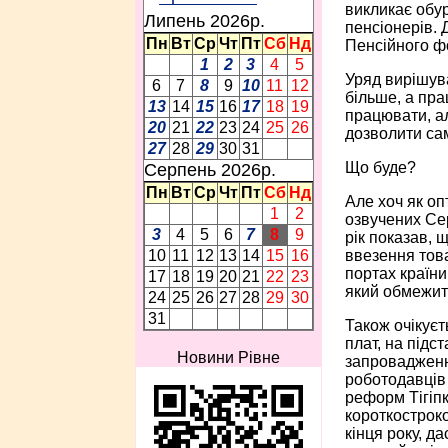
викликає обур
Липень 2026p.
пенсіонерів. 
Пн
Вт
Ср
Чт
Пт
Сб
Нд
Пенсійного фо
1
2
3
4
5
Уряд вирішува
6
7
8
9
10
11
12
більше, а пр
13
14
15
16
17
18
19
працювати, ал
20
21
22
23
24
25
26
дозволити сам
27
28
29
30
31
Що буде?
Серпень 2026p.
Пн
Вт
Ср
Чт
Пт
Сб
Нд
Але хоч як оп
1
2
озвучених Сер
3
4
5
6
7
8
9
рік показав, 
ввезення това
10
11
12
13
14
15
16
портах країни
17
18
19
20
21
22
23
який обмежить
24
25
26
27
28
29
30
31
Також очікує
плат, на підс
Новини Рівне
запровадження
роботодавців 
реформ Тігіпк
короткостроко
кінця року, д