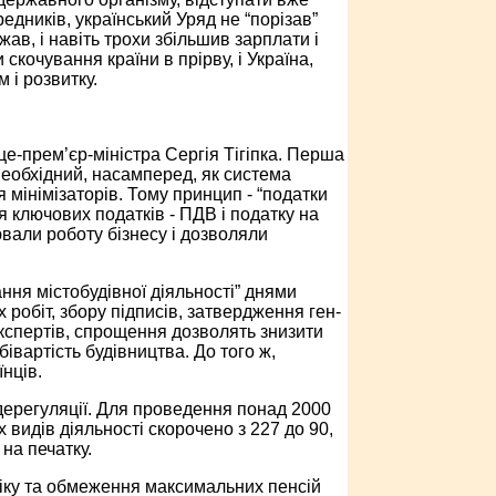
дників, український Уряд не “порізав”
жав, і навіть трохи збільшив зарплати і
скочування країни в прірву, і Україна,
 і розвитку.
це-прем’єр-міністра Сергія Тігіпка. Перша
 необхідний, насамперед, як система
 мінімізаторів. Тому принцип - “податки
я ключових податків - ПДВ і податку на
ювали роботу бізнесу і дозволяли
ння містобудівної діяльності” днями
 робіт, збору підписів, затвердження ген-
кспертів, спрощення дозволять знизити
івартість будівництва. До того ж,
нців.
дерегуляції. Для проведення понад 2000
их видів діяльності скорочено з 227 до 90,
на печатку.
іку та обмеження максимальних пенсій