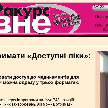
№1226 в
Передп
Тел. +3
(0
имати «Доступні ліки»:
вати доступ до медикаментів для
ти можна одразу у трьох форматах.
ний перелік програми налічує 748 позицій
нічних захворювань, які можна отримати