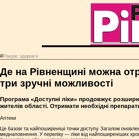
#
Ракурс здоров'я
Де на Рівненщині можна отр
три зручні можливості
Програма «Доступні ліки» продовжує розширю
жителів області. Отримати необхідні препара
Аптеки
Це базові та найпоширеніші точки доступу. Загалом оновле
меднаповнення. У переліку — ліки від найпоширеніших хро