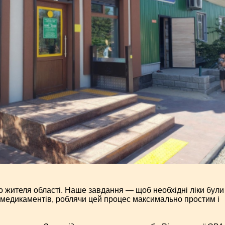
о жителя області. Наше завдання — щоб необхідні ліки були
 медикаментів, роблячи цей процес максимально простим і