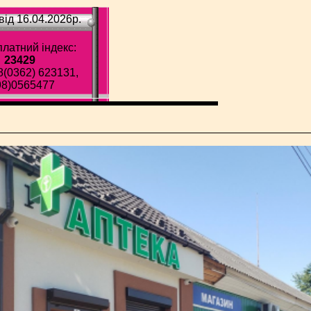
ід 16.04.2026p.
латний індекс:
23429
8(0362) 623131,
98)0565477