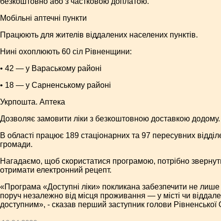
безкоштовно або з частковою доплатою.
Мобільні аптечні пункти
Працюють для жителів віддалених населених пунктів.
Нині охоплюють 60 сіл Рівненщини:
• 42 — у Вараському районі
• 18 — у Сарненському районі
Укрпошта. Аптека
Дозволяє замовити ліки з безкоштовною доставкою додому.
В області працює 189 стаціонарних та 97 пересувних відділе
громади.
Нагадаємо, щоб скористатися програмою, потрібно звернутис
отримати електронний рецепт.
«Програма «Доступні ліки» покликана забезпечити не лише н
поруч незалежно від місця проживання — у місті чи віддал
доступним», - сказав перший заступник голови Рівненської