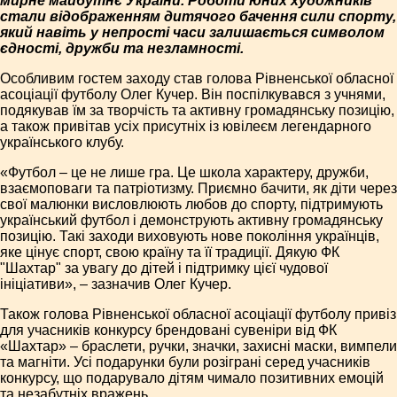
мирне майбутнє України. Роботи юних художників
стали відображенням дитячого бачення сили спорту,
який навіть у непрості часи залишається символом
єдності, дружби та незламності.
Особливим гостем заходу став голова Рівненської обласної
асоціації футболу Олег Кучер. Він поспілкувався з учнями,
подякував їм за творчість та активну громадянську позицію,
а також привітав усіх присутніх із ювілеєм легендарного
українського клубу.
«Футбол – це не лише гра. Це школа характеру, дружби,
взаємоповаги та патріотизму. Приємно бачити, як діти через
свої малюнки висловлюють любов до спорту, підтримують
український футбол і демонструють активну громадянську
позицію. Такі заходи виховують нове покоління українців,
яке цінує спорт, свою країну та її традиції. Дякую ФК
"Шахтар" за увагу до дітей і підтримку цієї чудової
ініціативи», – зазначив Олег Кучер.
Також голова Рівненської обласної асоціації футболу привіз
для учасників конкурсу брендовані сувеніри від ФК
«Шахтар» – браслети, ручки, значки, захисні маски, вимпели
та магніти. Усі подарунки були розіграні серед учасників
конкурсу, що подарувало дітям чимало позитивних емоцій
та незабутніх вражень.