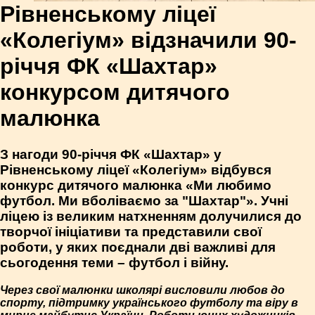
Рівненському ліцеї
«Колегіум» відзначили 90-
річчя ФК «Шахтар»
конкурсом дитячого
малюнка
З нагоди 90-річчя ФК «Шахтар» у
Рівненському ліцеї «Колегіум» відбувся
конкурс дитячого малюнка «Ми любимо
футбол. Ми вболіваємо за "Шахтар"». Учні
ліцею із великим натхненням долучилися до
творчої ініціативи та представили свої
роботи, у яких поєднали дві важливі для
сьогодення теми – футбол і війну.
Через свої малюнки школярі висловили любов до
спорту, підтримку українського футболу та віру в