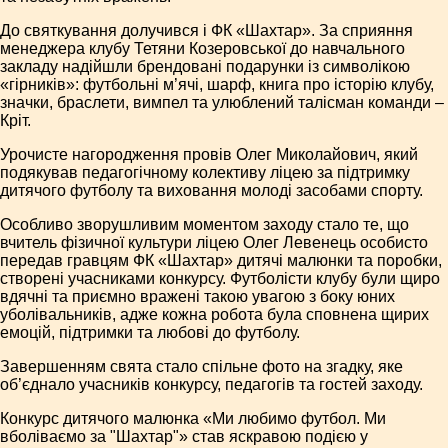
До святкування долучився і ФК «Шахтар». За сприяння
менеджера клубу Тетяни Козеровської до навчального
закладу надійшли брендовані подарунки із символікою
«гірників»: футбольні м’ячі, шарф, книга про історію клубу,
значки, браслети, вимпел та улюблений талісман команди –
Кріт.
Урочисте нагородження провів Олег Миколайович, який
подякував педагогічному колективу ліцею за підтримку
дитячого футболу та виховання молоді засобами спорту.
Особливо зворушливим моментом заходу стало те, що
вчитель фізичної культури ліцею Олег Левенець особисто
передав гравцям ФК «Шахтар» дитячі малюнки та поробки,
створені учасниками конкурсу. Футболісти клубу були щиро
вдячні та приємно вражені такою увагою з боку юних
уболівальників, адже кожна робота була сповнена щирих
емоцій, підтримки та любові до футболу.
Завершенням свята стало спільне фото на згадку, яке
об’єднало учасників конкурсу, педагогів та гостей заходу.
Конкурс дитячого малюнка «Ми любимо футбол. Ми
вболіваємо за "Шахтар"» став яскравою подією у