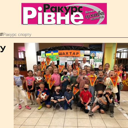
#
Ракурс спорту
У