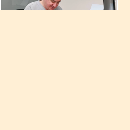
Сучасна інсультна допомога на
Рівненщині: досвід Обласного