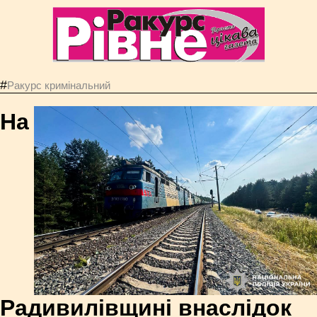
#
Ракурс кримінальний
На
Радивилівщині внаслідок