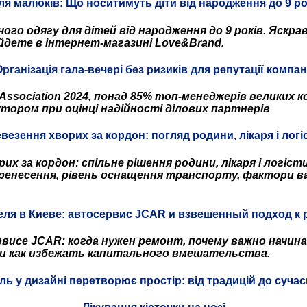
для малюків: Що носитимуть діти від народження до 9 ро
ого одягу для дітей від народження до 9 років. Яскрав
айдете в інтернет-магазині Love&Brand.
рганізація гала-вечері без ризиків для репутації компан
 Association 2024, понад 85% топ-менеджерів великих 
ктором при оцінці надійності ділових партнерів
везення хворих за кордон: погляд родини, лікаря і логі
х за кордон: спільне рішення родини, лікаря і логіст
ренесення, рівень оснащення транспорту, фактори ва
еля в Киеве: автосервис JCAR и взвешенный подход к 
висе JCAR: когда нужен ремонт, почему важно начин
и как избежать капитального вмешательства.
иль у дизайні перетворює простір: від традицій до суча