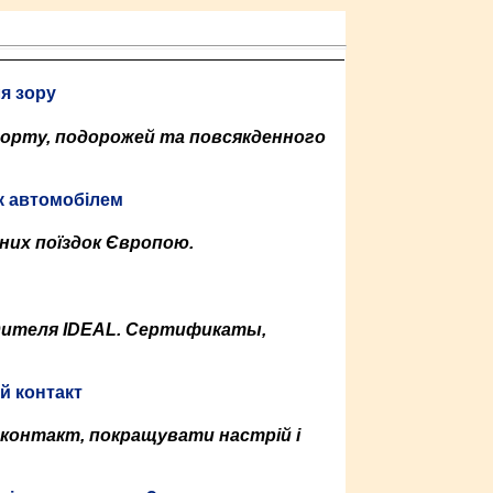
ля зору
спорту, подорожей та повсякденного
ок автомобілем
них поїздок Європою.
одителя IDEAL. Сертификаты,
й контакт
контакт, покращувати настрій і