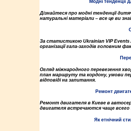
Модні тенденції 
Дізнайтеся про модні тенденції дитяч
натуральні матеріали – все це ви зн
О
За статистикою Ukrainian VIP Events
організації гала-заходів головним фа
Пере
Огляд міжнародного перевезення хвори
план маршруту та кордону, умови пе
відповіді на запитання.
Ремонт двигат
Ремонт двигателя в Киеве в автосер
двигателя встречаются чаще всего 
Як етнічний ст