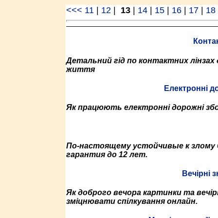
<<<
11
|
12
|
13
|
14
|
15
|
16
|
17
|
18
Контак
Детальний гід по контактних лінзах 
життя
Електронні до
Як працюють електронні дорожні збор
По-настоящему устойчивые к злому 
гарантия до 12 лет.
Вечірні 
Як доброго вечора картинки та вечі
зміцнювати спілкування онлайн.