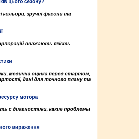
ків цього сезону?
і кольори, зручні фасони та
ії
корпорацій вважають якість
стики
ики, медична оцінка перед стартом,
ртості, дані для точного плану та
ресурсу мотора
ать с диагностики, какие проблемы
сного вираження