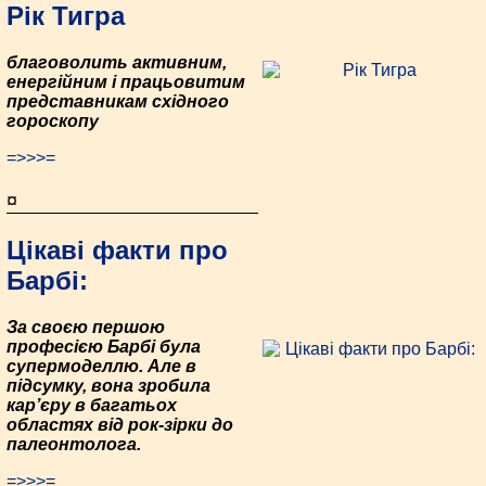
Рік Тигра
благоволить активним,
енергійним і працьовитим
представникам східного
гороскопу
=>>>=
¤
Цікаві факти про
Барбі:
За своєю першою
професією Барбі була
супермоделлю. Але в
підсумку, вона зробила
кар’єру в багатьох
областях від рок-зірки до
палеонтолога.
=>>>=