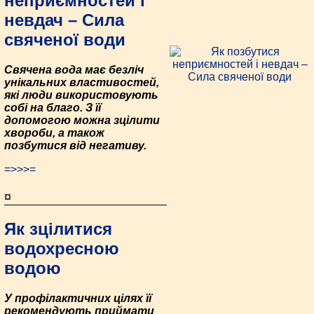
неприємностей і
невдач – Сила
свяченої води
Свячена вода має безліч
унікальних властивостей,
які люди використовують
собі на благо. З її
допомогою можна зцілити
хвороби, а також
позбутися від негативу.
=>>>=
¤
Як зцілитися
водохресною
водою
У профілактичних цілях її
рекомендують приймати