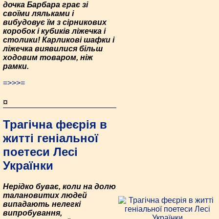
дочка Барбара грає зі
своїми ляльками і
вибудовує їм з сірникових
коробок і кубиків ліжечка і
столики! Карликові шафки і
ліжечка виявилися більш
ходовим товаром, ніж
рамки.
=>>>=
¤
Трагічна феєрія в
житті геніальної
поетеси Лесі
Українки
Нерідко буває, коли на долю
талановитих людей
випадають нелегкі
випробування,