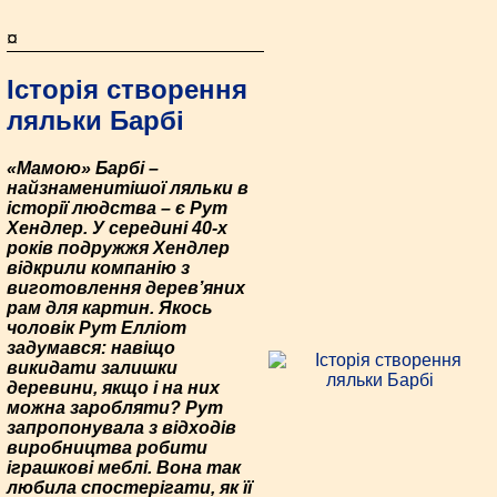
¤
Історія створення
ляльки Барбі
«Мамою» Барбі –
найзнаменитішої ляльки в
історії людства – є Рут
Хендлер. У середині 40-х
років подружжя Хендлер
відкрили компанію з
виготовлення дерев’яних
рам для картин. Якось
чоловік Рут Елліот
задумався: навіщо
викидати залишки
деревини, якщо і на них
можна заробляти? Рут
запропонувала з відходів
виробництва робити
іграшкові меблі. Вона так
любила спостерігати, як її