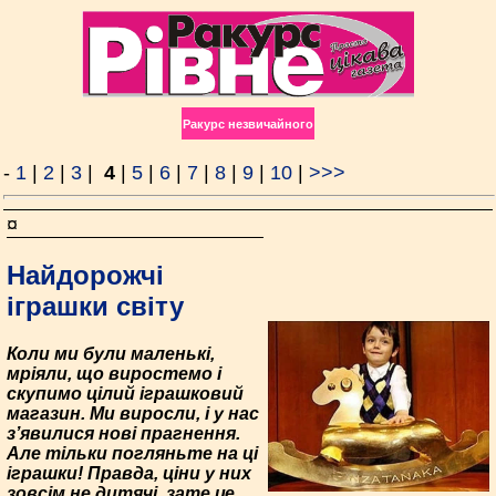
Ракурс незвичайного
-
1
|
2
|
3
|
4
|
5
|
6
|
7
|
8
|
9
|
10
|
>>>
¤
Найдорожчі
іграшки світу
Коли ми були маленькі,
мріяли, що виростемо і
скупимо цілий іграшковий
магазин. Ми виросли, і у нас
з’явилися нові прагнення.
Але тільки погляньте на ці
іграшки! Правда, ціни у них
зовсім не дитячі, зате це