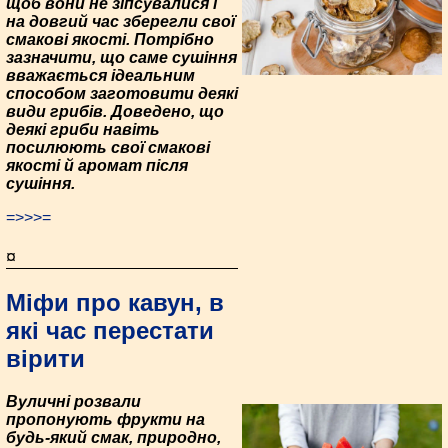
щоб вони не зіпсувалися і
на довгий час зберегли свої
смакові якості. Потрібно
зазначити, що саме сушіння
вважається ідеальним
способом заготовити деякі
види грибів. Доведено, що
деякі гриби навіть
посилюють свої смакові
якості й аромат після
сушіння.
=>>>=
¤
Міфи про кавун, в
які час перестати
вірити
Вуличні розвали
пропонують фрукти на
будь-який смак, природно,