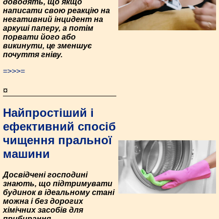
доводять, що якщо
написати свою реакцію на
негативний інцидент на
аркуші паперу, а потім
порвати його або
викинути, це зменшує
почуття гніву.
=>>>=
¤
Найпростіший і
ефективний спосіб
чищення пральної
машини
Досвідчені господині
знають, що підтримувати
будинок в ідеальному стані
можна і без дорогих
хімічних засобів для
прибирання.