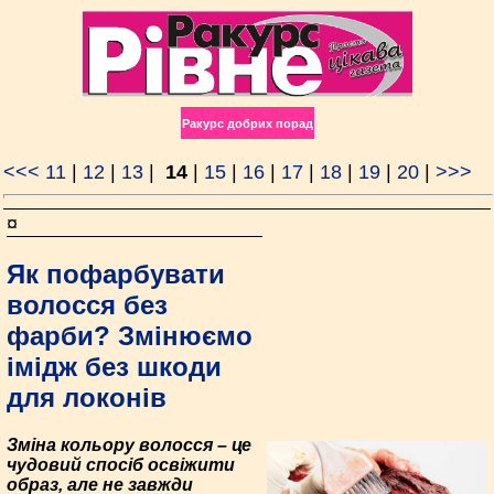
Ракурс добрих порад
<<<
11
|
12
|
13
|
14
|
15
|
16
|
17
|
18
|
19
|
20
|
>>>
¤
Як пофарбувати
волосся без
фарби? Змінюємо
імідж без шкоди
для локонів
Зміна кольору волосся – це
чудовий спосіб освіжити
образ, але не завжди