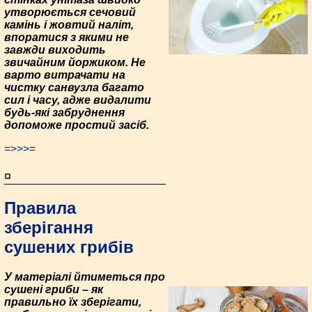
утворюється сечовий
камінь і жовтий наліт,
впоратися з якими не
завжди виходить
звичайним йоржиком. Не
варто витрачати на
чистку санвузла багато
сил і часу, адже видалити
будь-які забруднення
допоможе простий засіб.
=>>>=
¤
Правила
зберігання
сушених грибів
У матеріалі йтиметься про
сушені гриби – як
правильно їх зберігати,