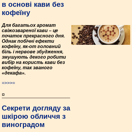
в основі кави без
кофеїну
Для багатьох аромат
свіжозвареної кави – це
початок прекрасного дня.
Однак побічні ефекти
кофеїну, як-от головний
біль і нервове збудження,
змушують декого робити
вибір на користь кави без
кофеїну, так званого
«декафа».
=>>>=
¤
Секрети догляду за
шкірою обличчя з
виноградом