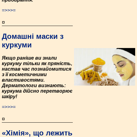
=>>>=
¤
Домашні маски з
куркуми
Якщо раніше ви знали
куркуму тільки як пряність,
настав час познайомитися
з її косметичними
властивостями.
Дерматологи визнають:
куркума дійсно перетворює
шкіру!
=>>>=
¤
«Хімія», що лежить