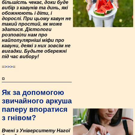
більшість чекає, доки буде
вибір з кавунів та динь, які
обожнюють і діти, і
дорослі. При цьому кавун не
такий простий, як може
здатися. Дієтологи
розповіли нам про
найпопулярніші міфи про
кавуни, деякі з них зовсім не
вигадки. Будьте обережні
під час вибору!
=>>>=
¤
Як за допомогою
звичайного аркуша
паперу впоратися
з гнівом?
Вчені з Університету Нагої