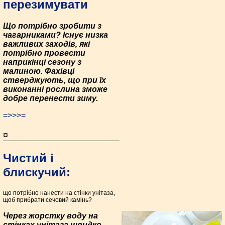
перезимувати
Що потрібно зробити з
чагарниками? Існує низка
важливих заходів, які
потрібно провести
наприкінці сезону з
малиною. Фахівці
стверджують, що при їх
виконанні рослина зможе
добре перенести зиму.
=>>>=
¤
Чистий і
блискучий:
що потрібно нанести на стінки унітаза,
щоб прибрати сечовий камінь?
Через жорстку воду на
стінках унітаза швидко