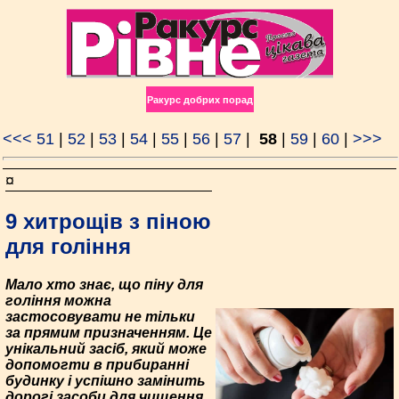
Ракурс добрих порад
<<<
51
|
52
|
53
|
54
|
55
|
56
|
57
|
58
|
59
|
60
|
>>>
¤
9 хитрощів з піною
для гоління
Мало хто знає, що піну для
гоління можна
застосовувати не тільки
за прямим призначенням. Це
унікальний засіб, який може
допомогти в прибиранні
будинку і успішно замінить
дорогі засоби для чищення.