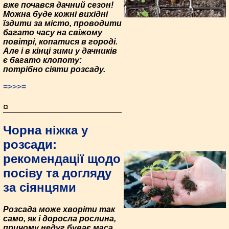
вже почався дачний сезон!
Можна буде кожні вихідні
їздити за місто, проводити
багато часу на свіжому
повітрі, копатися в городі.
Але і в кінці зими у дачників
є багато клопоту:
потрібно сіяти розсаду.
=>>>=
¤
Чорна ніжка у
розсади:
рекомендації щодо
посіву та догляду
за сіянцями
Розсада може хворіти так
само, як і доросла рослина,
причому недуг буває маса.