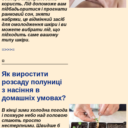
користь. Лід допоможе вам
підбадьоритися і прогнати
ранковий сон, зняти
набряки, це відмінний засіб
для омолодження шкіри і ви
можете вибрати лід, що
підходить саме вашому
типу шкіри.
=>>>=
¤
Як виростити
розсаду полуниці
з насіння в
домашніх умовах?
В кінці зими холодна погода
і похмуре небо над головою
стають просто
нестерпними. Швидше б