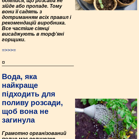
боятися, що розсада не
зійде або пропаде. Тому
вони її садять з
дотриманням всіх правил і
рекомендацій виробника.
Все частіше сіянці
висаджують в торф’яні
горщики.
=>>>=
¤
Вода, яка
найкраще
підходить для
поливу розсади,
щоб вона не
загинула
Грамотно організований
полив має величезне