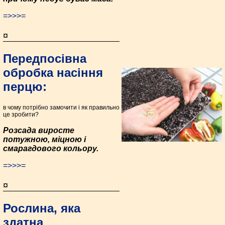
=>>>=
¤
Передпосівна
обробка насіння
перцю:
в чому потрібно замочити і як правильно
це зробити?
Розсада виросте
потужною, міцною і
смарагдового кольору.
=>>>=
¤
Рослина, яка
здатна