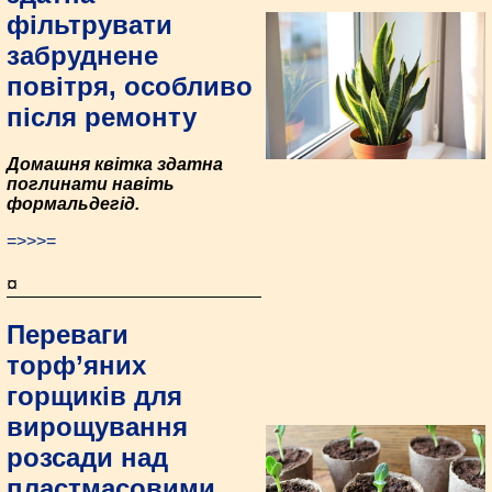
фільтрувати
забруднене
повітря, особливо
після ремонту
Домашня квітка здатна
поглинати навіть
формальдегід.
=>>>=
¤
Переваги
торф’яних
горщиків для
вирощування
розсади над
пластмасовими