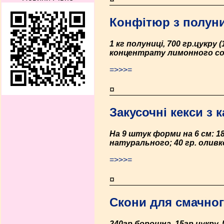
Конфітюр з полуни
1 кг полуниці, 700 гр.цукру 
концентрату лимонного со
=>>>=
¤
Закусочні кекси з 
На 9 штук форми на 6 см: 18
натурального; 40 гр. оливков
=>>>=
¤
Скони для смачног
240гр.борошна, 15гр.цукру, 