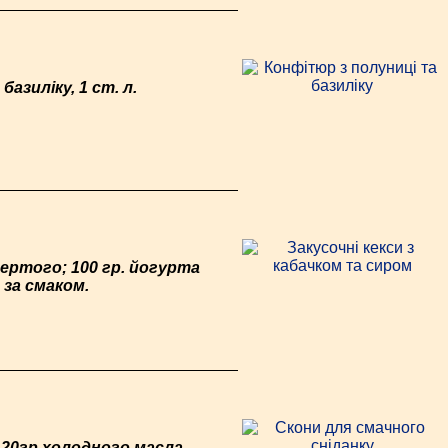
базиліку, 1 ст. л.
 тертого; 100 гр. йогурта
ь за смаком.
 120гр.холодного масла,