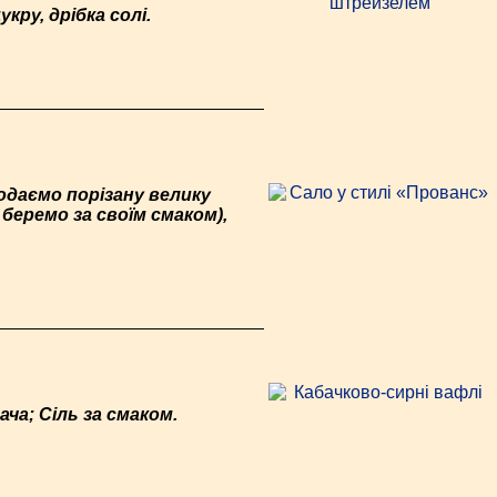
укру, дрібка солі.
додаємо порізану велику
 беремо за своїм смаком),
ача; Сіль за смаком.