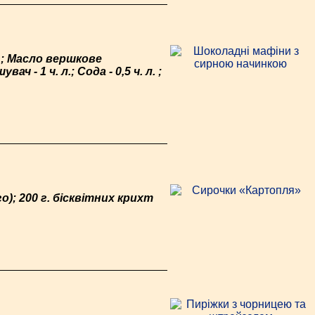
 г; Масло вершкове
ч - 1 ч. л.; Сода - 0,5 ч. л. ;
); 200 г. бісквітних крихт