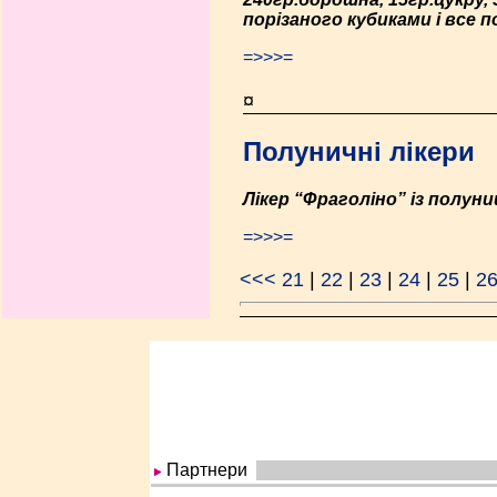
порізаного кубиками і все 
=>>>=
¤
Полуничні лікери
Лікер “Фраголіно” із полуни
=>>>=
<<<
21
|
22
|
23
|
24
|
25
|
2
Партнери