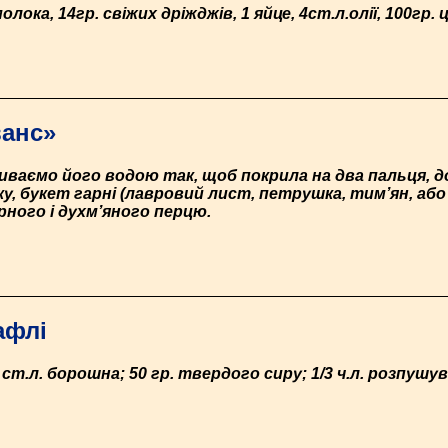
ока, 14гр. свіжих дріжджів, 1 яйце, 4ст.л.олії, 100гр. ц
ванс»
заливаємо його водою так, щоб покрила на два пальця, 
ку, букет гарні (лавровий лист, петрушка, тим’ян, або
орного і духм’яного перцю.
афлі
2 ст.л. борошна; 50 гр. твердого сиру; 1/3 ч.л. розпушув