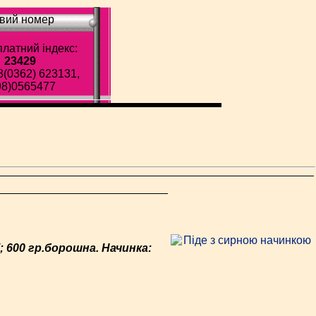
вий номер
латний індекс:
23429
8(0362) 623131,
98)0565477
лі; 600 гр.борошна. Начинка: