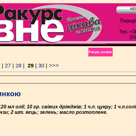
но
Передп
Тел. +3
(0
Ракурс розваг
6
|
27
|
28
|
29
|
30
|
>>>
чинкою
0 мл олії; 10 гр. свіжих дріжджів; 1 ч.л. цукру; 1 ч.л.со
нзи; 2 шт. яєць; зелень; масло розтоплене.