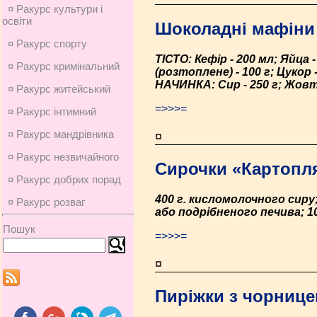
¤ Ракурс культури і
освіти
Шоколадні мафіни
¤ Ракурс спорту
ТІСТО: Кефір - 200 мл; Яйца
¤ Ракурс кримінальний
(розтоплене) - 100 г; Цукор - 
НАЧИНКА: Сир - 250 г; Жовток
¤ Ракурс житейський
=>>>=
¤ Ракурс інтимний
¤ Ракурс мандрівника
¤
¤ Ракурс незвичайного
Сирочки «Картопл
¤ Ракурс добрих порад
400 г. кисломолочного сиру
¤ Ракурс розваг
або подрібненого печива; 10
Пошук
=>>>=
¤
Пиріжки з чорниц