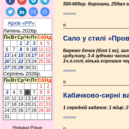
500-600гр. борошна, 250мл мол
=>>>=
Архів «РР»:
¤
Липень 2026p.
Сало у стилі «Про
Пн
Вт
Ср
Чт
Пт
Сб
Нд
1
2
3
4
5
6
7
8
9
10
11
12
Беремо бочок (біля 1 кг), 
13
14
15
16
17
18
19
цибулину, 3-4 зубчики часни
1ч.л.солі, кілька горошин ч
20
21
22
23
24
25
26
27
28
29
30
31
=>>>=
Серпень 2026p.
Пн
Вт
Ср
Чт
Пт
Сб
Нд
¤
1
2
3
4
5
6
7
8
9
Кабачково-сирні в
10
11
12
13
14
15
16
17
18
19
20
21
22
23
1 середній кабачок; 1 яйце; 
24
25
26
27
28
29
30
31
=>>>=
Новини Рівне
¤