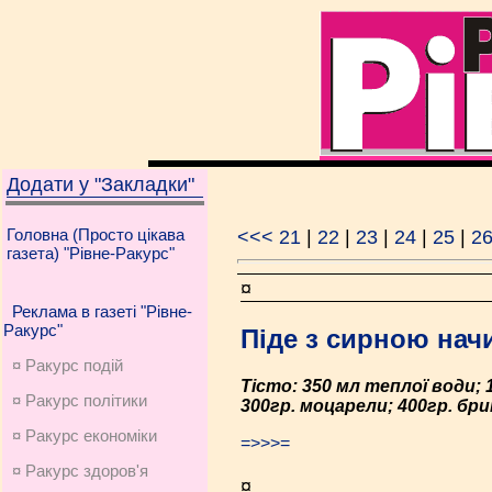
Додати у "Закладки"
Головна (Просто цікава
<<<
21
|
22
|
23
|
24
|
25
|
2
газета) "Рівне-Ракурс"
¤
Реклама в газеті "Рівне-
Ракурс"
Піде з сирною на
¤ Ракурс подій
Тісто: 350 мл теплої води; 12
¤ Ракурс політики
300гр. моцарели; 400гр. бри
¤ Ракурс економiки
=>>>=
¤ Ракурс здоров'я
¤