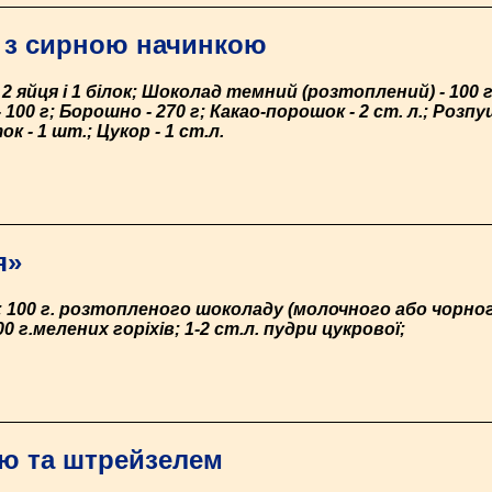
 з сирною начинкою
 - 2 яйця і 1 білок; Шоколад темний (розтоплений) - 100
100 г; Борошно - 270 г; Какао-порошок - 2 ст. л.; Розпушува
 - 1 шт.; Цукор - 1 ст.л.
я»
; 100 г. розтопленого шоколаду (молочного або чорного
0 г.мелених горіхів; 1-2 ст.л. пудри цукрової;
ею та штрейзелем