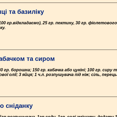
ці та базиліку
(100 гр.відкладаємо), 25 гр. пектину, 30 гр. фіолетового 
ку.
кабачком та сиром
0 гр. борошна; 150 гр. кабачка або цукіні; 100 гр. сиру
ої олії; 3 яйця; 1 ч.л. розпушувача під ніж; сіль, перец
о сніданку
5гр.розпушувача, 1гр.соди, 1гр. солі змішати, додати