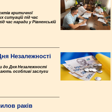
’єктів критичної
 ситуацій під час
д час наради у Рівненській
Дня Незалежності
ти до Дня Незалежності
мають особливі заслуги
вилов раків