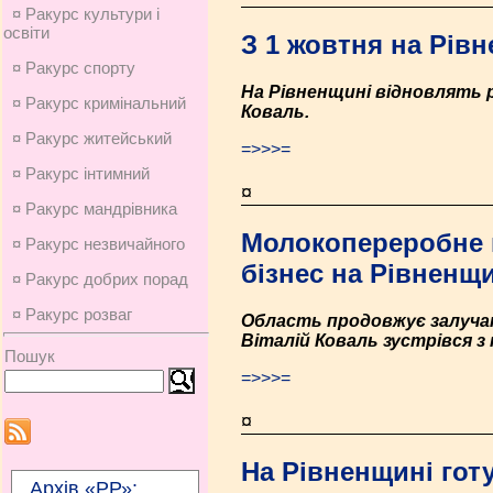
¤ Ракурс культури і
освіти
З 1 жовтня на Рів
¤ Ракурс спорту
На Рівненщині відновлять 
¤ Ракурс кримінальний
Коваль.
¤ Ракурс житейський
=>>>=
¤ Ракурс інтимний
¤
¤ Ракурс мандрівника
Молокопереробне 
¤ Ракурс незвичайного
бізнес на Рівненщ
¤ Ракурс добрих порад
¤ Ракурс розваг
Область продовжує залучат
Віталій Коваль зустрівся з
Пошук
=>>>=
¤
На Рівненщині гот
Архів «РР»: