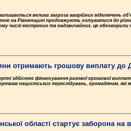
ї залишається велика загроза аварійних відключень об
тою на Рівненщині продовжують готуватися до різних
му числі екстрених та надзвичайних, це обговорили пі
ини отримають грошову виплату до 
серпні здійснює фінансування разової грошової випла
жертвам нацистських переслідувань, громадянам, які 
нської області стартує заборона на 