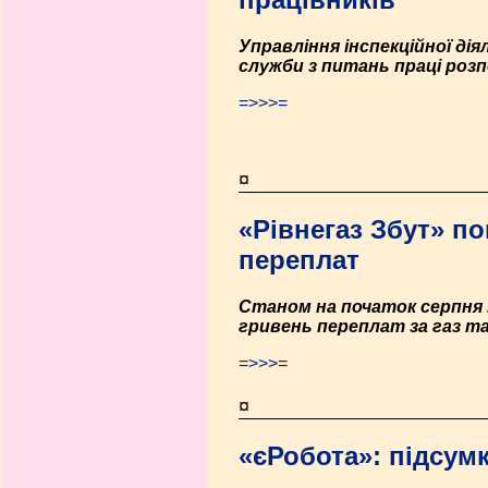
Управління інспекційної ді
служби з питань праці роз
=>>>=
¤
«Рівнегаз Збут» п
переплат
Станом на початок серпня 
гривень переплат за газ т
=>>>=
¤
«єРобота»: підсумк