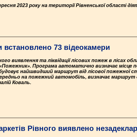
вересня 2023 року на території Рівненської області ді
и встановлено 73 відеокамери
ого виявлення та ліквідації лісових пожеж в лісах обл
и «Пожежник». Програма автоматично визначає місце п
ибудовує найшвидший маршрут від лісової пожежної ст
середньо на пожежний автомобіль, визначає маршрут
талій Коваль.
маркетів Рівного виявлено незадекла