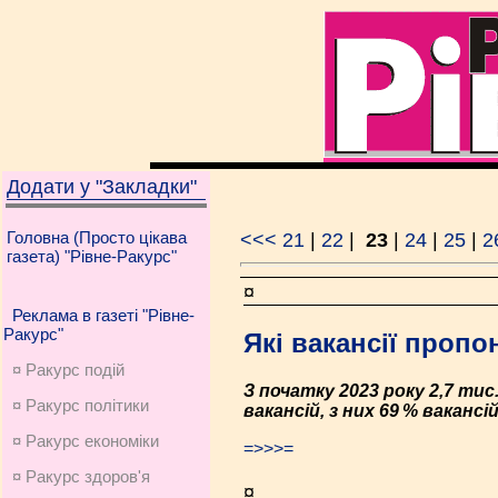
Додати у "Закладки"
Головна (Просто цікава
<<<
21
|
22
|
23
|
24
|
25
|
2
газета) "Рівне-Ракурс"
¤
Реклама в газеті "Рівне-
Ракурс"
Які вакансії пропо
¤ Ракурс подій
З початку 2023 року 2,7 ти
¤ Ракурс політики
вакансій, з них 69 % вакан
¤ Ракурс економiки
=>>>=
¤ Ракурс здоров'я
¤