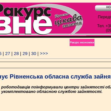
но
Передп
Тел. +3
(0
Ракурс економiки
6
|
27
|
28
|
29
|
30
|
>>>
нує Рівненська обласна служба зайня
с. роботодавців поінформували центри зайнятості обл
сій укомплектовано обласною службою зайнятості.