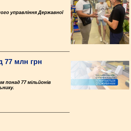
ьного управління Державної
 77 млн грн
м понад 77 мільйонів
ьнику.