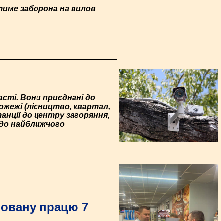
ятиме заборона на вилов
асті. Вони приєднані до
ожежі (лісництво, квартал,
анції до центру загоряння,
 до найближчого
ровану працю 7