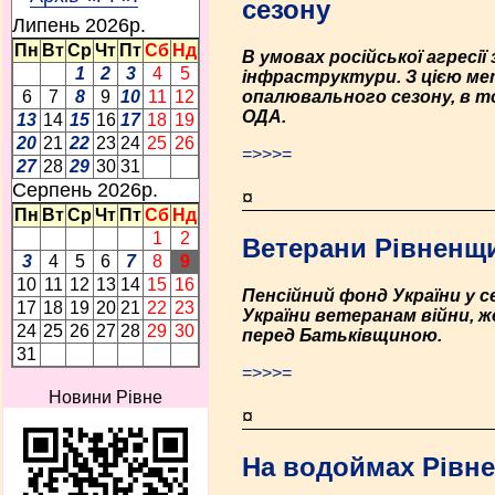
сезону
Липень 2026p.
Пн
Вт
Ср
Чт
Пт
Сб
Нд
В умовах російської агресі
1
2
3
4
5
інфраструктури. З цією ме
опалювального сезону, в то
6
7
8
9
10
11
12
ОДА.
13
14
15
16
17
18
19
20
21
22
23
24
25
26
=>>>=
27
28
29
30
31
Серпень 2026p.
¤
Пн
Вт
Ср
Чт
Пт
Сб
Нд
1
2
Ветерани Рівненщ
3
4
5
6
7
8
9
10
11
12
13
14
15
16
Пенсійний фонд України у 
17
18
19
20
21
22
23
України ветеранам війни, 
24
25
26
27
28
29
30
перед Батьківщиною.
31
=>>>=
Новини Рівне
¤
На водоймах Рівне