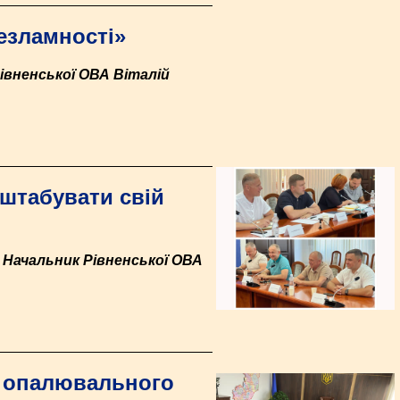
езламності»
івненської ОВА Віталій
штабувати свій
 Начальник Рівненської ОВА
с опалювального