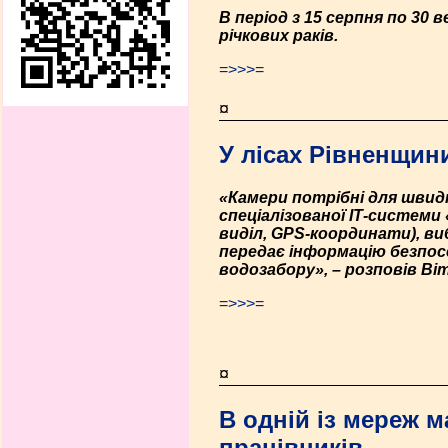
В період з 15 серпня по 30 
річкових раків.
=>>>=
¤
У лісах Рівненщин
«Камери потрібні для швидк
спеціалізованої ІТ-систем
виділ, GPS-координати), в
передає інформацію безпо
водозабору», – розповів Ві
=>>>=
¤
В одній із мереж 
працівників