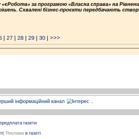
 «єРобота» за програмою «Власна справа» на Рівненщ
ішень. Схвалені бізнес-проєкти передбачають створ
6
|
27
|
28
|
29
|
30
|
>>>
.
ередплата газети
ті
| Реклама
в газеті