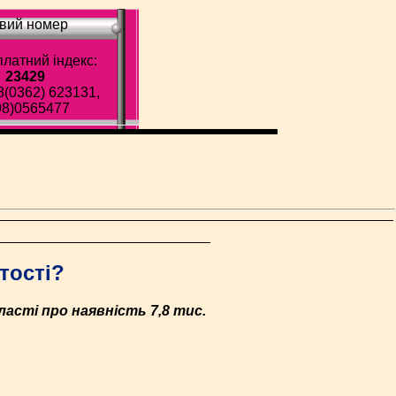
вий номер
латний індекс:
23429
8(0362) 623131,
98)0565477
тості?
асті про наявність 7,8 тис.