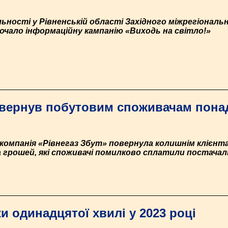
яльності у Рівненській області Західного міжрегіонал
почало інформаційну кампанію «Виходь на світло!»
овернув побутовим споживачам понад
компанія «Рівнегаз Збут» повернула колишнім клієнта
а грошей, які споживачі помилково сплатили постачал
и одинадцятої хвилі у 2023 році