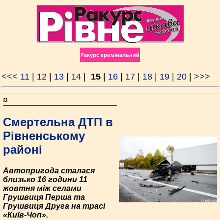
Ракурс кримінальний
<<<
11
|
12
|
13
|
14
|
15
|
16
|
17
|
18
|
19
|
20
|
>>>
¤
Смертельна ДТП в
Рівненському
районі
Автопригода сталася
близько 16 години 11
жовтня між селами
Грушвиця Перша та
Грушвиця Друга на трасі
«Київ-Чоп».