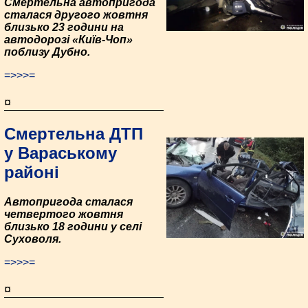
Смертельна автопригода
сталася другого жовтня
близько 23 години на
автодорозі «Київ-Чоп»
поблизу Дубно.
=>>>=
¤
Смертельна ДТП
у Вараському
районі
Автопригода сталася
четвертого жовтня
близько 18 години у селі
Суховоля.
=>>>=
¤