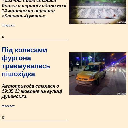
Трагічна подія сталася
близько першої години ночі
14 жовтня на перегоні
«Клевань-Цумань».
=>>>=
¤
Під колесами
фургона
травмувалась
пішохідка
Автопригода сталася о
19:35 13 жовтня на вулиці
Дубенська.
=>>>=
¤