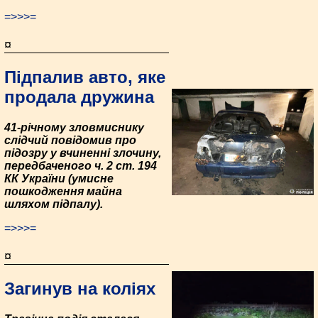
=>>>=
¤
Підпалив авто, яке
продала дружина
41-річному зловмиснику
слідчий повідомив про
підозру у вчиненні злочину,
передбаченого ч. 2 ст. 194
КК України (умисне
пошкодження майна
шляхом підпалу).
=>>>=
¤
Загинув на коліях