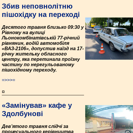
Збив неповнолітню
пішохідку на переході
Десятого травня близько 09:30 у
Рівному на вулиці
Льонокомбінатівській 77-річний
рівнянин, водій автомобіля
«ВАЗ-2106», допустив наїзд на 17-
річну жительку обласного
центру, яка перетинала проїзну
частину по нерегульованому
пішохідному переходу.
=>>>=
¤
«Замінував» кафе у
Здолбунові
Дев’ятого травня слідчі за
процесуального керівництва