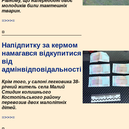
Рівному, що напередодні двоє
молодиків били тамтешніх
тварин.
=>>>=
¤
Напідпитку за кермом
намагався відкупитися
від
адмінвідповідальності
Крім того, у салоні легковика 38-
річний житель села Малий
Стидин колишнього
Костопільського району
перевозив двох малолітніх
дітей.
=>>>=
¤