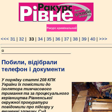
Ракурс кримінальний
<<<
31
|
32
|
33
|
34
|
35
|
36
|
37
|
38
|
39
|
40
|
>>>
¤
Побили, відібрали
телефон і документи
У порядку статті 208 КПК
України їх помістили до
ізолятора тимчасового
тримання та за процесуального
керівництва Рівненської
окружної прокуратури
повідомили про підозру у
вчиненні злочину. Суд