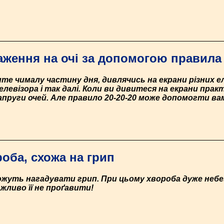
аження на очі за допомогою правила 
ите чималу частину дня, дивлячись на екрани різних 
евізора і так далі. Коли ви дивитеся на екрани практ
пруги очей. Але правило 20-20-20 може допомогти вам
оба, схожа на грип
жуть нагадувати грип. При цьому хвороба дуже небе
жливо її не проґавити!