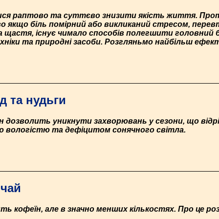
ися раптово та суттєво знизити якість життя. Про
иво якщо біль помірний або викликаний стресом, пере
щастя, існує чимало способів полегшити головний б
ніки та природні засоби. Розгляньмо найбільш ефек
д та нудьги
н дозволить уникнути захворювань у сезони, що від
ю вологістю та дефіцитом сонячного світла.
 чай
тить кофеїн, але в значно менших кількостях. Про це р