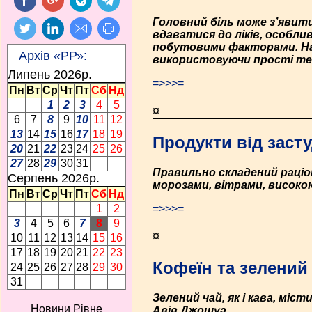
Головний біль може з’явит
вдаватися до ліків, особл
побутовими факторами. На 
Архів «РР»:
використовуючи прості тех
Липень 2026p.
=>>>=
Пн
Вт
Ср
Чт
Пт
Сб
Нд
1
2
3
4
5
¤
6
7
8
9
10
11
12
13
14
15
16
17
18
19
Продукти від засту
20
21
22
23
24
25
26
27
28
29
30
31
Правильно складений раціо
Серпень 2026p.
морозами, вітрами, високо
Пн
Вт
Ср
Чт
Пт
Сб
Нд
=>>>=
1
2
3
4
5
6
7
8
9
¤
10
11
12
13
14
15
16
17
18
19
20
21
22
23
Кофеїн та зелений
24
25
26
27
28
29
30
31
Зелений чай, як і кава, міс
Новини Рівне
Авів Джошуа.