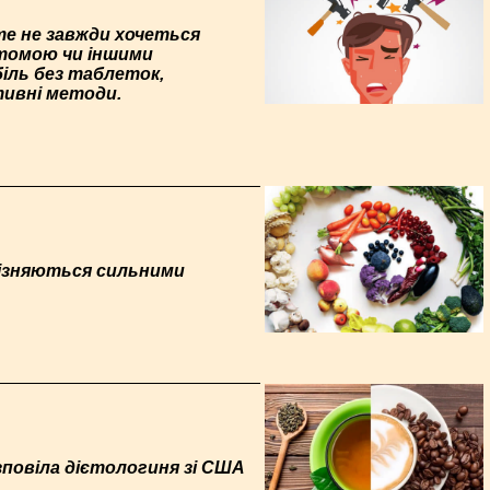
те не завжди хочеться
втомою чи іншими
іль без таблеток,
тивні методи.
різняються сильними
озповіла дієтологиня зі США