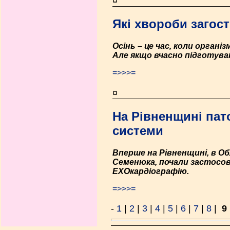
¤
Які хвороби заго
Осінь – це час, коли органі
Але якщо вчасно підготува
=>>>=
¤
На Рівненщині пат
системи
Вперше на Рівненщині, в Обл
Семенюка, почали застосову
ЕХОкардіографію.
=>>>=
-
1
|
2
|
3
|
4
|
5
|
6
|
7
|
8
|
9