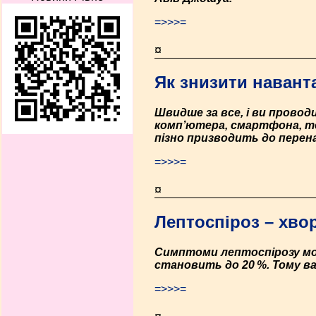
=>>>=
¤
Як знизити навант
Швидше за все, і ви провод
комп’ютера, смартфона, тел
пізно призводить до перена
=>>>=
¤
Лептоспіроз – хвор
Симптоми лептоспірозу мо
становить до 20 %. Тому ва
=>>>=