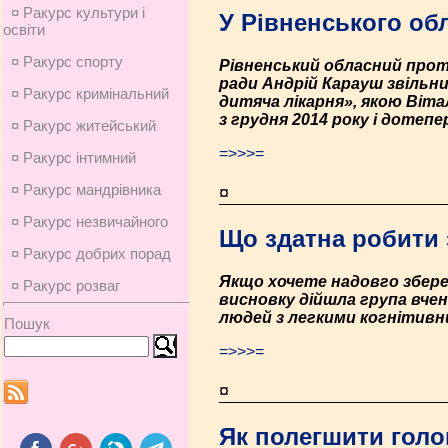
¤ Ракурс культури і
У Рівненського об
освіти
¤ Ракурс спорту
Рівненський обласний прот
ради Андрій Карауш звільн
¤ Ракурс кримінальний
дитяча лікарня», якою Вітал
з грудня 2014 року і дотепе
¤ Ракурс житейський
=>>>=
¤ Ракурс інтимний
¤ Ракурс мандрівника
¤
¤ Ракурс незвичайного
Що здатна робити 
¤ Ракурс добрих порад
Якщо хочете надовго зберег
¤ Ракурс розваг
висновку дійшла група вчен
людей з легкими когнітив
Пошук
=>>>=
¤
Як полегшити голо