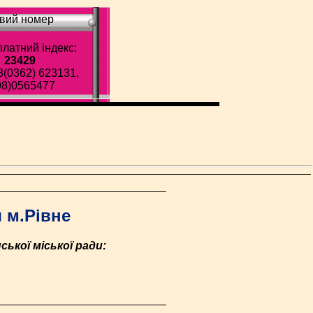
вий номер
латний індекс:
23429
8(0362) 623131,
98)0565477
 м.Рівне
ької міської ради: