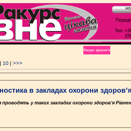
но
Передп
Тел. +3
(0
Ракурс здоров'я
|
10
|
>>>
гностика в закладах охорони здоров’я
проводять у таких закладах охорони здоров‘я Рівненс