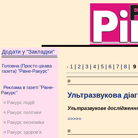
Додати у "Закладки"
Головна (Просто цікава
-
1
|
2
|
3
|
4
|
5
|
6
|
7
|
8
|
9
газета) "Рівне-Ракурс"
¤
Реклама в газеті "Рівне-
Ракурс"
Ультразвукова діа
¤ Ракурс подій
Ультразвукове дослідження 
¤ Ракурс політики
=>>>=
¤ Ракурс економiки
¤
¤ Ракурс здоров'я