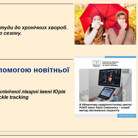
студи до хронічних хвороб.
 сезону.
опомогою новітньої
інічної лікарні імені Юрія
le tracking