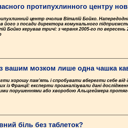
ласного протипухлинного центру нов
ипухлинний центр очолив Віталій Бойко. Напередодні 
ив його з посади директора комунального підприємст
ій Бойко керував тричі: з червня 2005-го по вересень 20
р
з вашим мозком лише одна чашка ка
ти хорошу пам’ять і спробувати вберегти себе від де
их із Франції: експерти проаналізували дані досліджен
ними порушеннями або хворобою Альцгеймера протяго
вний біль без таблеток?