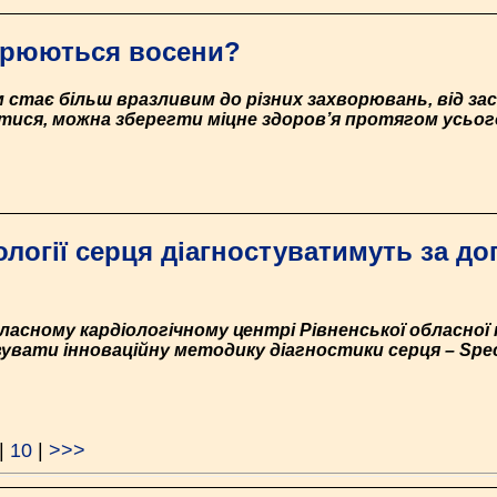
стрюються восени?
зм стає більш вразливим до різних захворювань, від за
тися, можна зберегти міцне здоров’я протягом усього
ології серця діагностуватимуть за д
асному кардіологічному центрі Рівненської обласної кл
вати інноваційну методику діагностики серця – Speck
|
10
|
>>>