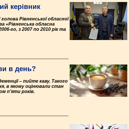
ий керівник
голова Рівненської обласної
ва «Рівненська обласна
06-го, з 2007 по 2010 рік та
ви в день?
менції – пийте каву. Такого
ня, в якому оцінювали стан
м п’яти років.