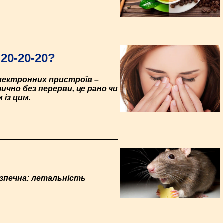
20-20-20?
електронних пристроїв –
ично без перерви, це рано чи
 із цим.
зпечна: летальність