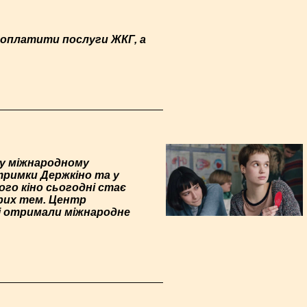
ь оплатити послуги ЖКГ, а
му міжнародному
тримки Держкіно та у
ого кіно сьогодні стає
трих тем. Центр
кі отримали міжнародне