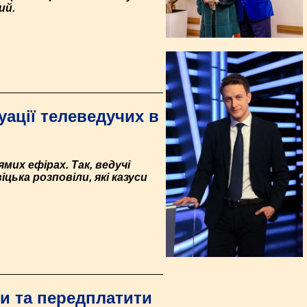
ий.
туації телеведучих в
мих ефірах. Так, ведучі
цька розповіли, які казуси
и та передплатити