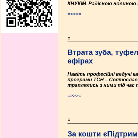
КНУКіМ. Радісною новиною 
=>>>=
¤
Втрата зуба, туфел
ефірах
Навіть професійні ведучі ка
програми ТСН – Святослав Г
траплялись з ними під час 
=>>>=
¤
За кошти єПідтрим