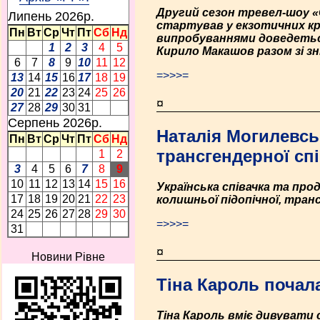
Другий сезон тревел-шоу «О
Липень 2026p.
стартував у екзотичних кра
Пн
Вт
Ср
Чт
Пт
Сб
Нд
випробуваннями доведеться 
1
2
3
4
5
Кирило Макашов разом зі з
6
7
8
9
10
11
12
=>>>=
13
14
15
16
17
18
19
20
21
22
23
24
25
26
¤
27
28
29
30
31
Серпень 2026p.
Наталія Могилевськ
Пн
Вт
Ср
Чт
Пт
Сб
Нд
трансгендерної сп
1
2
3
4
5
6
7
8
9
10
11
12
13
14
15
16
Українська співачка та про
17
18
19
20
21
22
23
колишньої підопічної, транс
24
25
26
27
28
29
30
=>>>=
31
¤
Новини Рівне
Тіна Кароль почал
Тіна Кароль вміє дивувати 