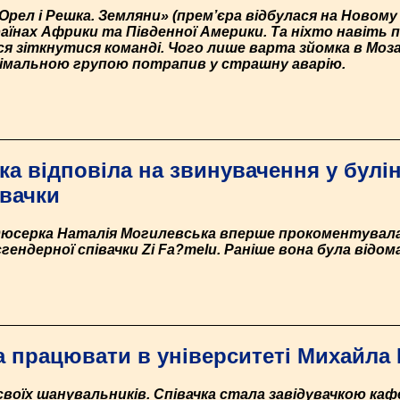
рел і Решка. Земляни» (прем’єра відбулася на Новому
їнах Африки та Південної Америки. Та ніхто навіть п
зіткнутися команді. Чого лише варта зйомка в Мозамб
німальною групою потрапив у страшну аварію.
а відповіла на звинувачення у булін
івачки
дюсерка Наталія Могилевська вперше прокоментувала 
гендерної співачки Zi Fa?melu. Раніше вона була відома
а працювати в університеті Михайла
своїх шанувальників. Співачка стала завідувачкою каф