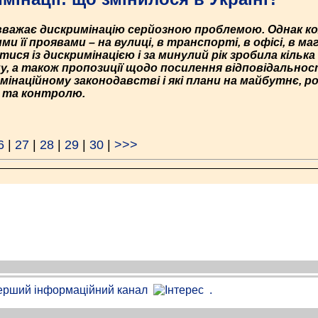
 вважає дискримінацію серйозною проблемою. Однак ко
и її проявами – на вулиці, в транспорті, в офісі, в ма
ся із дискримінацією і за минулий рік зробила кілька
му, а також пропозиції щодо посилення відповідальност
інаційному законодавстві і які плани на майбутнє, р
 та контролю.
6
|
27
|
28
|
29
|
30
|
>>>
.