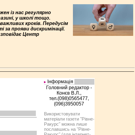
жен із нас регулярно
газині, у школі тощо.
 важливих кроків. Передусім
і за прояви дискримінації.
озповідає Центр
Інформація
Головний редактор -
Конєв В.Л.,
тел.(098)0565477,
(096)3950057
Використовувати
матеріали газети "Рівне-
Ракурс" можна лише
пославшись на "Рівне-
Ракурс" (для інтернет-