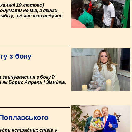
 каналі 19 лютого)
одумати не міг, з якими
іку, під час якої ведучий
гу з боку
звинувачення з боку її
 як Борис Апрель і Зіанджа.
 Поплавського
едри естрадних співів у