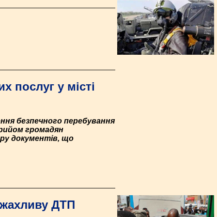
х послуг у місті
ення безпечного перебування
прийом громадян
тру документів, що
 жахливу ДТП