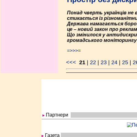
Понад чверть українців не
стикається із різноманітним
Держава намагається бороти
це – новий закон про рекла
Що змінилося у антидискрим
громадського моніторингу
=>>>=
<<<
21
|
22
|
23
|
24
|
25
|
2
Партнери
Газета