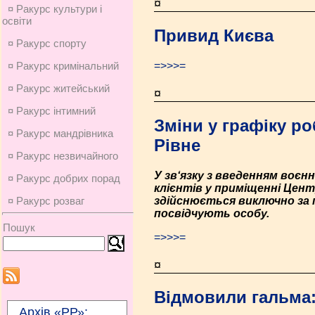
¤
¤ Ракурс культури і
освіти
Привид Києва
¤ Ракурс спорту
=>>>=
¤ Ракурс кримінальний
¤ Ракурс житейський
¤
¤ Ракурс інтимний
Зміни у графіку ро
¤ Ракурс мандрівника
Рівне
¤ Ракурс незвичайного
У зв‘язку з введенням воєн
¤ Ракурс добрих порад
клієнтів у приміщенні Цент
здійснюється виключно за 
¤ Ракурс розваг
посвідчують особу.
Пошук
=>>>=
¤
Відмовили гальма:
Архів «РР»: