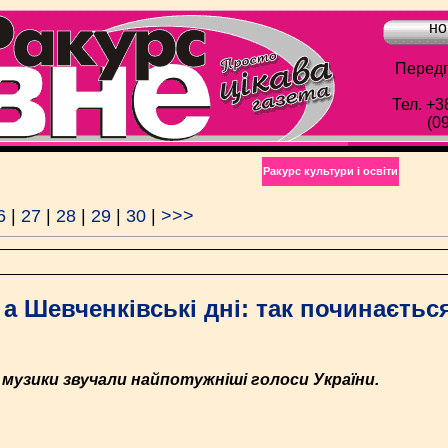
но
Передп
Тел. +3
(0
Ракурс культури і освіти
6
|
27
|
28
|
29
|
30
|
>>>
 а Шевченківські дні: так починаєтьс
ї музики звучали найпотужніші голоси України.