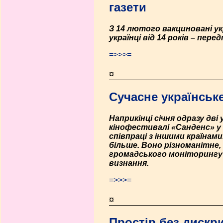
газети
З 14 лютого вакциновані ук
українці від 14 років – пе
=>>>=
¤
Сучасне українське
Наприкінці січня одразу дв
кінофестивалі «Санденс» у
співпраці з іншими країнам
більше. Воно різноманітне,
громадського моніторингу 
визнання.
=>>>=
¤
Простір без дискри