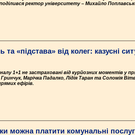
поділився ректор університету – Михайло Поплавськ
ь та «підстава» від колег: казусні си
налу 1+1 не застраховані від курйозних моментів у пря
ринчук, Марічка Падалко, Лідія Таран та Соломія Вітві
прямих ефірів.
ки можна платити комунальні послуг