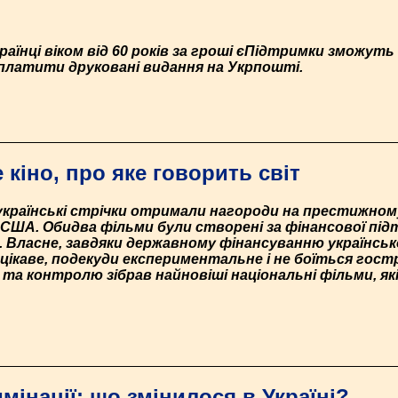
раїнці віком від 60 років за гроші єПідтримки зможут
редплатити друковані видання на Укрпошті.
 кіно, про яке говорить світ
і українські стрічки отримали нагороди на престижно
 США. Обидва фільми були створені за фінансової під
и. Власне, завдяки державному фінансуванню українськ
 цікаве, подекуди експериментальне і не боїться гос
та контролю зібрав найновіші національні фільми, я
мінації: що змінилося в Україні?