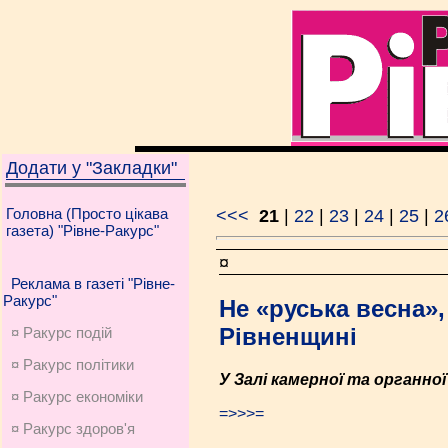
Додати у "Закладки"
Головна (Просто цікава
<<<
21
|
22
|
23
|
24
|
25
|
2
газета) "Рівне-Ракурс"
¤
Реклама в газеті "Рівне-
Ракурс"
Не «руська весна»,
Рівненщині
¤ Ракурс подій
¤ Ракурс політики
У Залі камерної та органно
¤ Ракурс економiки
=>>>=
¤ Ракурс здоров'я