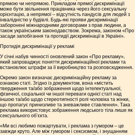
прямою чи непрямою. Прикладом прямої дискримінації
може бути звільнення працівника через його сексуальну
орієнтацію, а непрямої – відсутність пандусів для людей з
інвалідністю у будівлі. Будь-які прояви дискримінації
заборонені міжнародними договорами з прав людини, а
також українським законодавством. Зокрема, законом «Про
засади запобігання та протидії дискримінації в Україні».
Протидія дискримінації у рекламі
У січні набув чинності оновлений закон «Про рекламу»,
який запроваджує поняття дискримінаційної реклами та
встановлює штрафи за її виробництво та розповсюдження.
Окремо закон визначає дискримінаційну рекламу за
ознакою статі. Згідно із документом, вона «містить
твердження та/або зображення щодо інтелектуальної,
фізичної, соціальної чи іншої переваги однієї статі над
іншою та/або щодо стереотипності ролі чоловіка та жінки,
що пропагує принизливе та зневажливе ставлення». Така
реклама використовує зображення людського тіла лише як
сексуального об’єкта.
«Ми всі любимо пожартувати, і реклама з гумором – це
завжди круто. Але між гумором і сексизмом, і знущанням