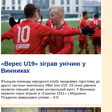
«Верес U19» зіграв унічию у
Винниках
Юнацька команда народного клубу продовжує підготовку до
другої частини чемпіонату VBet ліги U19. 29 січня рівняни
провели перший цієї зими контрольний матч. У Винниках
червоно-чорні зіграли зі «Скалою 1911» з Моршина.
Поєдинок завершився унічию – 0:0.