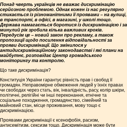
Понад чверть українців не вважає дискримінацію
серйозною проблемою. Однак кожен із нас регулярно
стикається із різноманітними її проявами – на вулиці,
в транспорті, в офісі, в магазині, у школі тощо.
Держава намагається боротися із дискримінацією і за
минулий рік зробила кілька важливих кроків.
Передусім це – новий закон про рекламу, а також
пропозиції щодо посилення відповідальності за
прояви дискримінації. Що змінилося у
антидискримінаційному законодавстві і які плани на
майбутнє, розповідає Центр громадського
моніторингу та контролю.
Що таке дискримінація?
Конституція України гарантує рівність прав і свобод її
громадян. Неправомірне обмеження людей у їхніх правах
чи свободах через стать, вік, інвалідність, расу, колір шкіри,
політичні, релігійні чи інші переконання, етнічне та
соціальне походження, громадянство, сімейний та
майновий стан, місце проживання, мову тощо є
дискримінацією.
Проявами дискримінації є ксенофобія, расизм,
антисемітизм, сексизм тощо. Дискримінація може бути