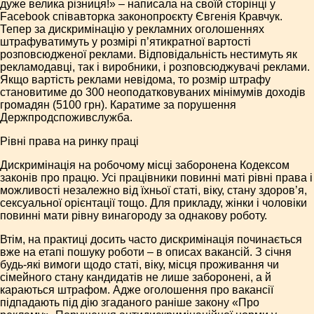
дуже велика різниця!» – написала на своїй сторінці у
Facebook співавторка законопроєкту Євгенія Кравчук.
Тепер за дискримінацію у рекламних оголошеннях
штрафуватимуть у розмірі п’ятикратної вартості
розповсюдженої реклами. Відповідальність нестимуть як
рекламодавці, так і виробники, і розповсюджувачі реклами.
Якщо вартість реклами невідома, то розмір штрафу
становитиме до 300 неоподатковуваних мінімумів доходів
громадян (5100 грн). Каратиме за порушення
Держпродспоживслужба.
Рівні права на ринку праці
Дискримінація на робочому місці заборонена Кодексом
законів про працю. Усі працівники повинні маті рівні права і
можливості незалежно від їхньої статі, віку, стану здоров’я,
сексуальної орієнтації тощо. Для прикладу, жінки і чоловіки
повинні мати рівну винагороду за однакову роботу.
Втім, на практиці досить часто дискримінація починається
вже на етапі пошуку роботи – в описах вакансій. З січня
будь-які вимоги щодо статі, віку, місця проживання чи
сімейного стану кандидатів не лише заборонені, а й
караються штрафом. Адже оголошення про вакансії
підпадають під дію згаданого раніше закону «Про