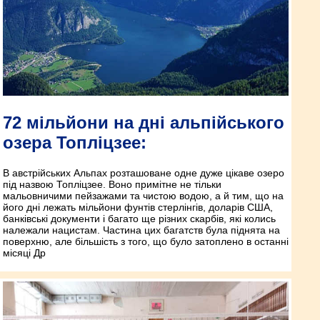
72 мільйони на дні альпійського
озера Топліцзее:
В австрійських Альпах розташоване одне дуже цікаве озеро
під назвою Топліцзее. Воно примітне не тільки
мальовничими пейзажами та чистою водою, а й тим, що на
його дні лежать мільйони фунтів стерлінгів, доларів США,
банківські документи і багато ще різних скарбів, які колись
належали нацистам. Частина цих багатств була піднята на
поверхню, але більшість з того, що було затоплено в останні
місяці Др