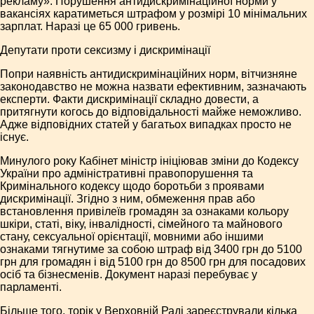
рекламу». Порушення антидискримінаційної норми у
вакансіях каратиметься штрафом у розмірі 10 мінімальних
зарплат. Наразі це 65 000 гривень.
Депутати проти сексизму і дискримінації
Попри наявність антидискримінаційних норм, вітчизняне
законодавство не можна назвати ефективним, зазначають
експерти. Факти дискримінації складно довести, а
притягнути когось до відповідальності майже неможливо.
Адже відповідних статей у багатьох випадках просто не
існує.
Минулого року Кабінет міністр ініціював зміни до Кодексу
України про адміністративні правопорушення та
Кримінального кодексу щодо боротьби з проявами
дискримінації. Згідно з ним, обмеження прав або
встановлення привілеїв громадян за ознаками кольору
шкіри, статі, віку, інвалідності, сімейного та майнового
стану, сексуальної орієнтації, мовними або іншими
ознаками тягнутиме за собою штраф від 3400 грн до 5100
грн для громадян і від 5100 грн до 8500 грн для посадових
осіб та бізнесменів. Документ наразі перебуває у
парламенті.
Більше того, торік у Верховній Раді зареєстрували кілька