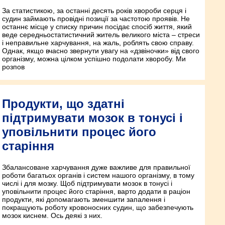
За статистикою, за останні десять років хвороби серця і
судин займають провідні позиції за частотою проявів. Не
останнє місце у списку причин посідає спосіб життя, який
веде середньостатистичний житель великого міста – стреси
і неправильне харчування, на жаль, роблять свою справу.
Однак, якщо вчасно звернути увагу на «дзвіночки» від свого
організму, можна цілком успішно подолати хворобу. Ми
розпов
Продукти, що здатні
підтримувати мозок в тонусі і
уповільнити процес його
старіння
Збалансоване харчування дуже важливе для правильної
роботи багатьох органів і систем нашого організму, в тому
числі і для мозку. Щоб підтримувати мозок в тонусі і
уповільнити процес його старіння, варто додати в раціон
продукти, які допомагають зменшити запалення і
покращують роботу кровоносних судин, що забезпечують
мозок киснем. Ось деякі з них.