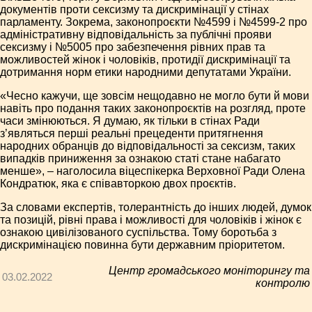
документів проти сексизму та дискримінації у стінах
парламенту. Зокрема, законопроєкти №4599 і №4599-2 про
адміністративну відповідальність за публічні прояви
сексизму і №5005 про забезпечення рівних прав та
можливостей жінок і чоловіків, протидії дискримінації та
дотримання норм етики народними депутатами України.
«Чесно кажучи, ще зовсім нещодавно не могло бути й мови
навіть про подання таких законопроєктів на розгляд, проте
часи змінюються. Я думаю, як тільки в стінах Ради
з’являться перші реальні прецеденти притягнення
народних обранців до відповідальності за сексизм, таких
випадків приниження за ознакою статі стане набагато
менше», – наголосила віцеспікерка Верховної Ради Олена
Кондратюк, яка є співавторкою двох проєктів.
За словами експертів, толерантність до інших людей, думок
та позицій, рівні права і можливості для чоловіків і жінок є
ознакою цивілізованого суспільства. Тому боротьба з
дискримінацією повинна бути державним пріоритетом.
Центр громадського моніторингу та
03.02.2022
контролю