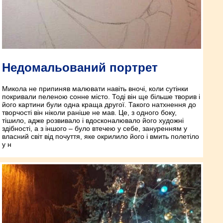
Недомальований портрет
Микола не припиняв малювати навіть вночі, коли сутінки
покривали пеленою сонне місто. Тоді він ще більше творив і
його картини були одна краща другої. Такого натхнення до
творчості він ніколи раніше не мав. Це, з одного боку,
тішило, адже розвивало і вдосконалювало його художні
здібності, а з іншого – було втечею у себе, зануренням у
власний світ від почуття, яке окрилило його і вмить полетіло
у н