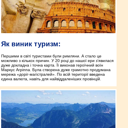
Як виник туризм:
Першими в світі туристами були римляни. А стало це
можливо з кількох причин. У 20 році до нашої ери з’явилася
дуже докладна і точна карта. Її виконав героїчний воїн
Маркус Агріппа. Була створена дуже грамотно продумана
мережа «доріг-магістралей». По всій території введена
єдина валюта, навіть для найвіддаленіших провінцій.