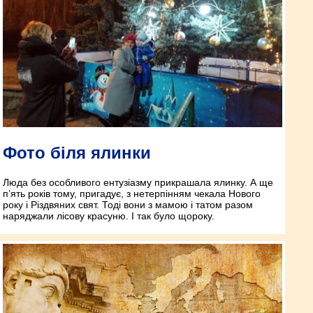
Фото біля ялинки
Люда без особливого ентузіазму прикрашала ялинку. А ще
п’ять років тому, пригадує, з нетерпінням чекала Нового
року і Різдвяних свят. Тоді вони з мамою і татом разом
наряджали лісову красуню. І так було щороку.