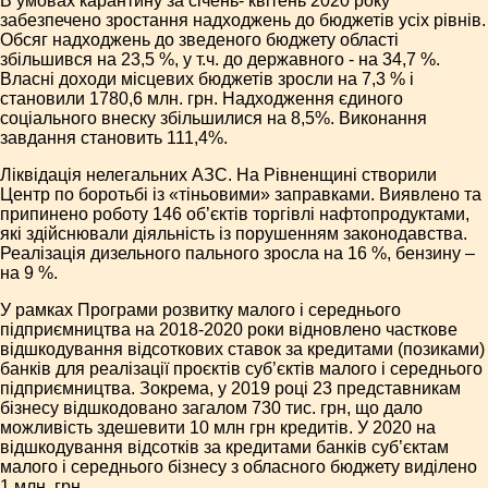
В умовах карантину за січень- квітень 2020 року
забезпечено зростання надходжень до бюджетів усіх рівнів.
Обсяг надходжень до зведеного бюджету області
збільшився на 23,5 %, у т.ч. до державного - на 34,7 %.
Власні доходи місцевих бюджетів зросли на 7,3 % і
становили 1780,6 млн. грн. Надходження єдиного
соціального внеску збільшилися на 8,5%. Виконання
завдання становить 111,4%.
Ліквідація нелегальних АЗС. На Рівненщині створили
Центр по боротьбі із «тіньовими» заправками. Виявлено та
припинено роботу 146 об’єктів торгівлі нафтопродуктами,
які здійснювали діяльність із порушенням законодавства.
Реалізація дизельного пального зросла на 16 %, бензину –
на 9 %.
У рамках Програми розвитку малого і середнього
підприємництва на 2018-2020 роки відновлено часткове
відшкодування відсоткових ставок за кредитами (позиками)
банків для реалізації проєктів суб’єктів малого і середнього
підприємництва. Зокрема, у 2019 році 23 представникам
бізнесу відшкодовано загалом 730 тис. грн, що дало
можливість здешевити 10 млн грн кредитів. У 2020 на
відшкодування відсотків за кредитами банків суб’єктам
малого і середнього бізнесу з обласного бюджету виділено
1 млн. грн.