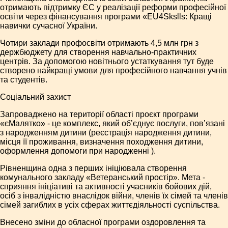
отримають підтримку ЄС у реалізації реформи професійної
освіти через фінансування програми «EU4Skslls: Кращі
навички сучасної України.
Чотири заклади профосвіти отримають 4,5 млн грн з
держбюджету для створення навчально-практичних
центрів. За допомогою новітнього устаткування тут буде
створено найкращі умови для професійного навчання учнів
та студентів.
Соціальний захист
Запроваджено на території області проєкт програми
«єМалятко» - це комплекс, який об’єднує послуги, пов’язані
з народженням дитини (реєстрація народження дитини,
місця її проживання, визначення походження дитини,
оформлення допомоги при народженні ).
Рівненщина одна з перших ініціювала створення
комунального закладу «Ветеранський простір». Мета -
сприяння ініціативі та активності учасників бойових дій,
осіб з інвалідністю внаслідок війни, членів їх сімей та членів
сімей загиблих в усіх сферах життєдіяльності суспільства.
Внесено зміни до обласної програми оздоровлення та