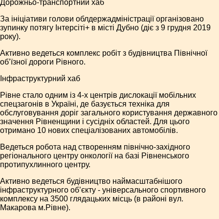
Дорожньо-транспортний хаб
За ініціативи голови облдержадміністрації організовано
зупинку потягу Інтерсіті+ в місті Дубно (діє з 9 грудня 2019
року).
Активно ведеться комплекс робіт з будівництва Північної
об’їзної дороги Рівного.
Інфраструктурний хаб
Рівне стало одним із 4-х центрів дислокації мобільних
спецзагонів в Україні, де базується техніка для
обслуговування доріг загального користування державного
значення Рівненщини і сусідніх областей. Для цього
отримано 10 нових спеціалізованих автомобілів.
Ведеться робота над створенням північно-західного
регіонального центру онкології на базі Рівненського
протипухлинного центру.
Активно ведеться будівництво наймасштабнішого
інфраструктурного об’єкту - універсального спортивного
комплексу на 3500 глядацьких місць (в районі вул.
Макарова м.Рівне).