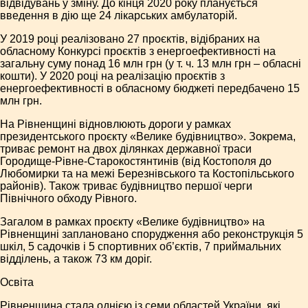
відвідувань у зміну. До кінця 2020 року планується
введення в дію ще 24 лікарських амбулаторій.
У 2019 році реалізовано 27 проєктів, відібраних на
обласному Конкурсі проєктів з енергоефективності на
загальну суму понад 16 млн грн (у т. ч. 13 млн грн – обласні
кошти). У 2020 році на реалізацію проєктів з
енергоефективності в обласному бюджеті передбачено 15
млн грн.
На Рівненщині відновлюють дороги у рамках
президентського проєкту «Велике будівництво». Зокрема,
триває ремонт на двох ділянках державної траси
Городище-Рівне-Старокостянтинів (від Костополя до
Любомирки та на межі Березнівського та Костопільського
районів). Також триває будівництво першої черги
Північного обходу Рівного.
Загалом в рамках проєкту «Велике будівництво» на
Рівненщині заплановано спорудження або реконструкція 5
шкіл, 5 садочків і 5 спортивних об’єктів, 7 приймальних
відділень, а також 73 км доріг.
Освіта
Рівненщина стала однією із семи областей України, які