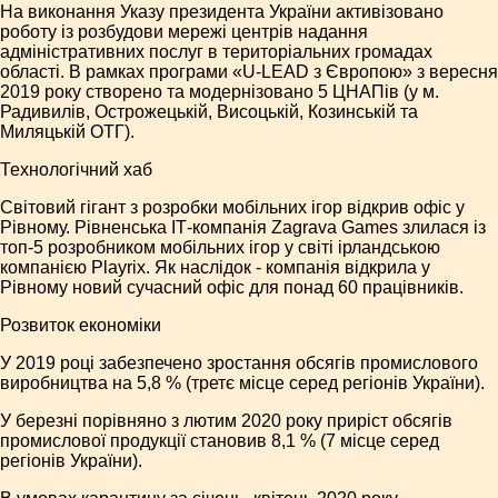
На виконання Указу президента України активізовано
роботу із розбудови мережі центрів надання
адміністративних послуг в територіальних громадах
області. В рамках програми «U-LEAD з Європою» з вересня
2019 року створено та модернізовано 5 ЦНАПів (у м.
Радивилів, Острожецькій, Висоцькій, Козинській та
Миляцькій ОТГ).
Технологічний хаб
Світовий гігант з розробки мобільних ігор відкрив офіс у
Рівному. Рівненська ІТ-компанія Zagrava Games злилася із
топ-5 розробником мобільних ігор у світі ірландською
компанією Playrix. Як наслідок - компанія відкрила у
Рівному новий сучасний офіс для понад 60 працівників.
Розвиток економіки
У 2019 році забезпечено зростання обсягів промислового
виробництва на 5,8 % (третє місце серед регіонів України).
У березні порівняно з лютим 2020 року приріст обсягів
промислової продукції становив 8,1 % (7 місце серед
регіонів України).