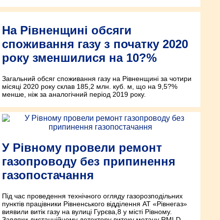
На Рівненщині обсяги
споживання газу з початку 2020
року зменшилися на 10?%
Загальний обсяг споживання газу на Рівненщині за чотири
місяці 2020 року склав 185,2 млн. куб. м, що на 9,5?%
менше, ніж за аналогічний період 2019 року.
У Рівному провели ремонт
газопроводу без припинення
газопостачання
Під час проведення технічного огляду газорозподільних
пунктів працівники Рівненського відділення АТ «Рівнегаз»
виявили витік газу на вулиці Гурєва,8 у місті Рівному.
Завдяки дистанційному детектору витоку метану RMLD