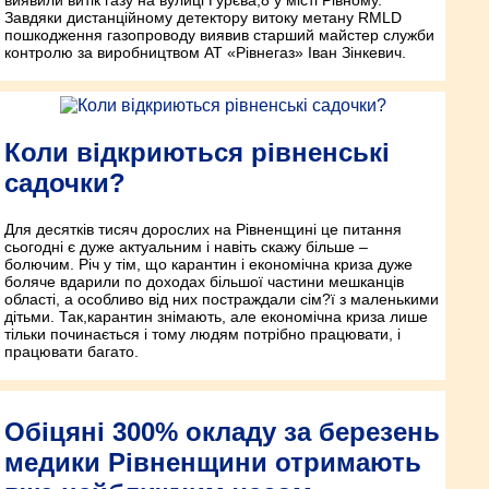
Завдяки дистанційному детектору витоку метану RMLD
пошкодження газопроводу виявив старший майстер служби
контролю за виробництвом АТ «Рівнегаз» Іван Зінкевич.
Коли відкриються рівненські
садочки?
Для десятків тисяч дорослих на Рівненщині це питання
сьогодні є дуже актуальним і навіть скажу більше –
болючим. Річ у тім, що карантин і економічна криза дуже
боляче вдарили по доходах більшої частини мешканців
області, а особливо від них постраждали сім?ї з маленькими
дітьми. Так,карантин знімають, але економічна криза лише
тільки починається і тому людям потрібно працювати, і
працювати багато.
Обіцяні 300% окладу за березень
медики Рівненщини отримають