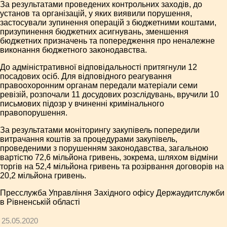
За результатами проведених контрольних заходів, до
установ та організацій, у яких виявили порушення,
застосували зупинення операцій з бюджетними коштами,
призупинення бюджетних асигнувань, зменшення
бюджетних призначень та попередження про неналежне
виконання бюджетного законодавства.
До адміністративної відповідальності притягнули 12
посадових осіб. Для відповідного реагування
правоохоронним органам передали матеріали семи
ревізій, розпочали 11 досудових розслідувань, вручили 10
письмових підозр у вчиненні кримінального
правопорушення.
За результатами моніторингу закупівель попередили
витрачання коштів за процедурами закупівель,
проведеними з порушенням законодавства, загальною
вартістю 72,6 мільйона гривень, зокрема, шляхом відміни
торгів на 52,4 мільйона гривень та розірвання договорів на
20,2 мільйона гривень.
Пресслужба Управління Західного офісу Держаудитслужби
в Рівненській області
25.05.2020