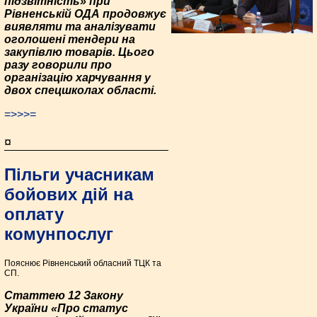
підзвітність» при
Рівненській ОДА продовжує
виявляти та аналізувати
оголошені тендери на
закупівлю товарів. Цього
разу говорили про
організацію харчування у
двох спецшколах області.
=>>>=
¤
Пільги учасникам
бойових дій на
оплату
комунпослуг
Пояснює Рівненський обласний ТЦК та
СП.
Статтею 12 Закону
України «Про статус