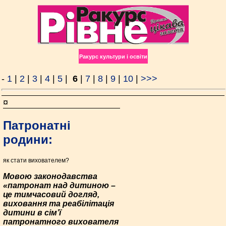
Ракурс культури і освіти
-
1
|
2
|
3
|
4
|
5
|
6
|
7
|
8
|
9
|
10
|
>>>
¤
Патронатні
родини:
як стати вихователем?
Мовою законодавства
«патронат над дитиною –
це тимчасовий догляд,
виховання та реабілітація
дитини в сім’ї
патронатного вихователя