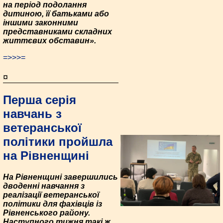
на період подолання
дитиною, її батьками або
іншими законними
представниками складних
життєвих обставин».
=>>>=
¤
Перша серія
навчань з
ветеранської
політики пройшла
на Рівненщині
На Рівненщині завершились
дводенні навчання з
реалізації ветеранської
політики для фахівців із
Рівненського району.
Наступного тижня такі ж