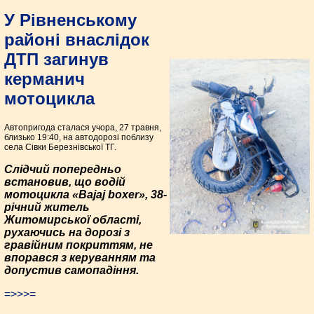
У Рівненському
районі внаслідок
ДТП загинув
керманич
мотоцикла
Автопригода сталася учора, 27 травня,
близько 19:40, на автодорозі поблизу
села Сівки Березнівської ТГ.
Слідчий попередньо
встановив, що водій
мотоцикла «Bajaj boxer», 38-
річний житель
Житомирської області,
рухаючись на дорозі з
гравійним покриттям, не
впорався з керуванням та
допустив самопадіння.
=>>>=