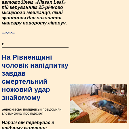
автомобілем «Nissan Leaf»
під керуванням 25-річного
місцевого мешканця, який
зупинився для виконання
маневру повороту ліворуч.
=>>>=
¤
На Рівненщині
чоловік напідпитку
завдав
смертельний
ножовий удар
знайомому
Березнівські поліцейські повідомили
зловмиснику про підозру.
Наразі він перебуває в
слідчому ізоляторі.