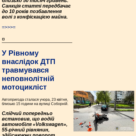
близько 50 тисяч гривень.
Санкція статті передбачає
до 10 років позбавлення
волі з конфіскацією майна.
=>>>=
¤
У Рівному
внаслідок ДТП
травмувався
неповнолітній
мотоцикліст
Автопригода сталася учора, 23 квітня,
близько 15 години на вулиці Соборній.
Слідчий попередньо
встановив, що водій
автомобіля «Volkswagen»,
55-річний рівнянин,
здійснюючи поворот