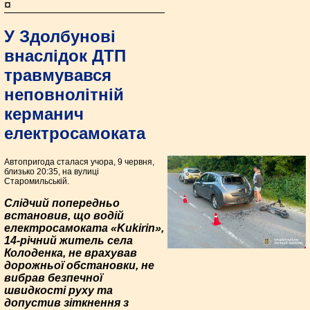
¤
У Здолбунові
внаслідок ДТП
травмувався
неповнолітній
керманич
електросамоката
Автопригода сталася учора, 9 червня,
близько 20:35, на вулиці
Старомильській.
Слідчий попередньо
встановив, що водій
електросамоката «Kukirin»,
14-річний житель села
Колоденка, не врахував
дорожньої обстановки, не
вибрав безпечної
швидкості руху та
допустив зіткнення з