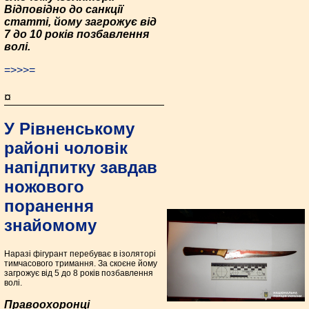
Відповідно до санкції
статті, йому загрожує від
7 до 10 років позбавлення
волі.
=>>>=
¤
У Рівненському
районі чоловік
напідпитку завдав
ножового
поранення
знайомому
Наразі фігурант перебуває в ізоляторі
тимчасового тримання. За скоєне йому
загрожує від 5 до 8 років позбавлення
волі.
Правоохоронці