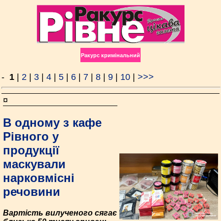
Ракурс кримінальний
-
1
|
2
|
3
|
4
|
5
|
6
|
7
|
8
|
9
|
10
|
>>>
¤
В одному з кафе
Рівного у
продукції
маскували
нарковмісні
речовини
Вартість вилученого сягає