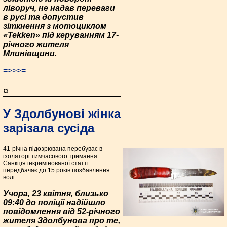
ліворуч, не надав переваги
в русі та допустив
зіткнення з мотоциклом
«Tekken» під керуванням 17-
річного жителя
Млинівщини.
=>>>=
¤
У Здолбунові жінка
зарізала сусіда
41-річна підозрювана перебуває в
ізоляторі тимчасового тримання.
Санкція інкримінованої статті
передбачає до 15 років позбавлення
волі.
Учора, 23 квітня, близько
09:40 до поліції надійшло
повідомлення від 52-річного
жителя Здолбунова про те,