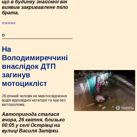
що в будинку знайомої він
виявив закривавлене тіло
брата.
=>>>=
¤
На
Володимиреччині
внаслідок ДТП
загинув
мотоцикліст
28-річний чоловік не мав посвідчення
водія відповідної категорії та був без
мотошолома.
Автопригода сталася
вчора, 26 квітня, близько
00:05 у селі Острівці на
вулиці Василя Затірки.