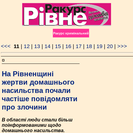
Ракурс кримінальний
<<<
11
|
12
|
13
|
14
|
15
|
16
|
17
|
18
|
19
|
20
|
>>>
¤
На Рівненщині
жертви домашнього
насильства почали
частіше повідомляти
про злочини
В області люди стали більш
поінформованими щодо
домашнього насильства.