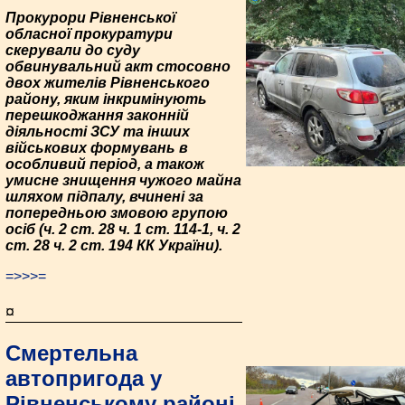
Прокурори Рівненської
обласної прокуратури
скерували до суду
обвинувальний акт стосовно
двох жителів Рівненського
району, яким інкримінують
перешкоджання законній
діяльності ЗСУ та інших
військових формувань в
особливий період, а також
умисне знищення чужого майна
шляхом підпалу, вчинені за
попередньою змовою групою
осіб (ч. 2 ст. 28 ч. 1 ст. 114-1, ч. 2
ст. 28 ч. 2 ст. 194 КК України).
=>>>=
¤
Смертельна
автопригода у
Рівненському районі