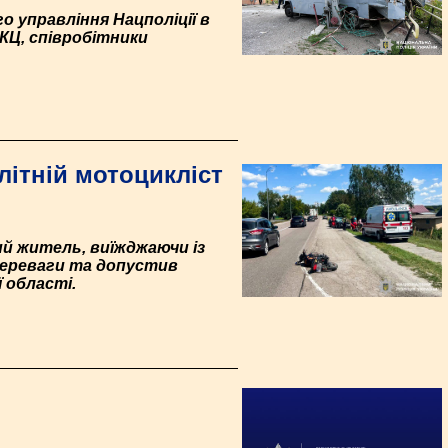
о управління Нацполіції в
ЕКЦ, співробітники
ітній мотоцикліст
ий житель, виїжджаючи із
 переваги та допустив
 області.