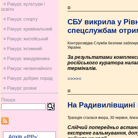
¤ Ракурс культури і
¤
освіти
¤ Ракурс спорту
СБУ викрила у Рів
спецслужбам отрим
¤ Ракурс кримінальний
¤ Ракурс житейський
Контррозвідка Служби безпеки заблокува
України.
¤ Ракурс інтимний
За результатами комплексн
¤ Ракурс мандрівника
російського куратора налаг
терміналів.
¤ Ракурс незвичайного
¤ Ракурс добрих порад
=>>>=
¤ Ракурс розваг
¤
Пошук
На Радивилівщині в
Трагедія сталася вчора, 30 червня, близ
Слідчий попередньо встано
екстрене гальмування, допу
Архів «РР»: