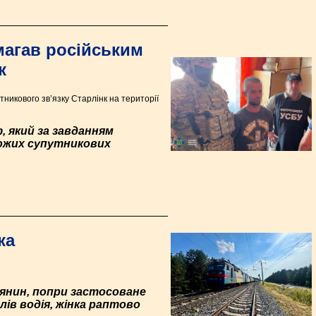
магав російським
к
никового зв’язку Старлінк на території
, який за завданням
рожих супутникових
ка
янин, попри застосоване
лів водія, жінка раптово