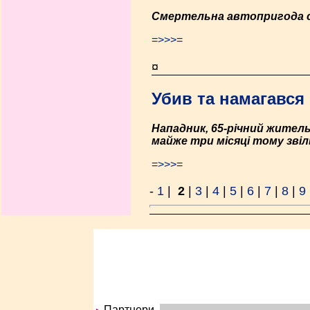
Смертельна автопригода ста
=>>>=
¤
Убив та намагався
Нападник, 65-річний житель
майже три місяці тому звіль
=>>>=
-
1
|
2
|
3
|
4
|
5
|
6
|
7
|
8
|
9
Партнери