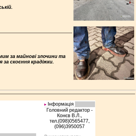
ькій.
мим за майнові злочини та
 за скоєння крадіжки.
Інформація
Головний редактор -
Конєв В.Л.,
тел.(098)0565477,
(096)3950057