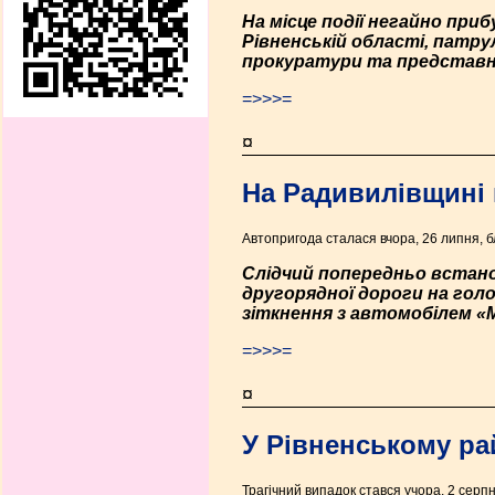
На місце події негайно приб
Рівненській області, патру
прокуратури та представн
=>>>=
¤
На Радивилівщині 
Автопригода сталася вчора, 26 липня, бл
Слідчий попередньо встано
другорядної дороги на голо
зіткнення з автомобілем «M
=>>>=
¤
У Рівненському ра
Трагічний випадок стався учора, 2 серпн