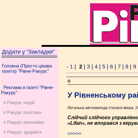
Додати у "Закладки"
Головна (Просто цікава
-
1
|
2
|
3
|
4
|
5
|
6
|
7
|
8
|
9
газета) "Рівне-Ракурс"
¤
Реклама в газеті "Рівне-
Ракурс"
У Рівненському ра
¤ Ракурс подій
Летальна автопригода сталася вчора, 28
¤ Ракурс політики
Слідчий слідчого управлін
¤ Ракурс економiки
«Lifan», не впорався з кер
¤ Ракурс здоров'я
=>>>=