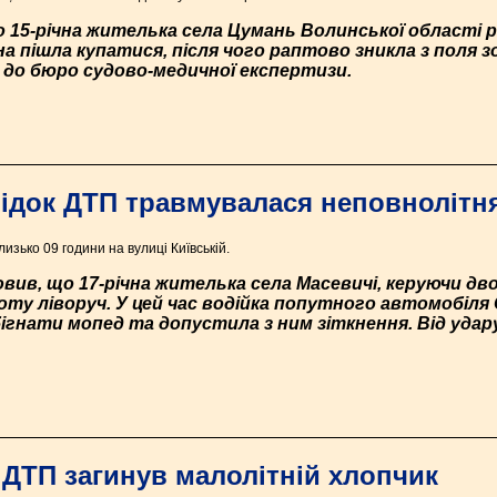
 15-річна жителька села Цумань Волинської області р
на пішла купатися, після чого раптово зникла з поля з
и до бюро судово-медичної експертизи.
ідок ДТП травмувалася неповнолітн
изько 09 години на вулиці Київській.
вив, що 17-річна жителька села Масевичі, керуючи дв
у ліворуч. У цей час водійка попутного автомобіля Оp
бігнати мопед та допустила з ним зіткнення. Від уда
 ДТП загинув малолітній хлопчик