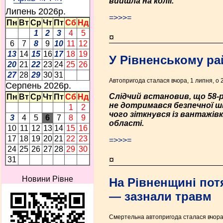
вийшла на колії.
Липень 2026p.
=>>>=
Пн
Вт
Ср
Чт
Пт
Сб
Нд
1
2
3
4
5
¤
6
7
8
9
10
11
12
13
14
15
16
17
18
19
У Рівненському ра
20
21
22
23
24
25
26
27
28
29
30
31
Автопригода сталася вчора, 1 липня, о 
Серпень 2026p.
Слідчий встановив, що 58-р
Пн
Вт
Ср
Чт
Пт
Сб
Нд
не дотримався безпечної шв
1
2
чого зіткнувся із вантажів
3
4
5
6
7
8
9
області.
10
11
12
13
14
15
16
17
18
19
20
21
22
23
=>>>=
24
25
26
27
28
29
30
¤
31
Новини Рівне
На Рівненщині потя
— зазнали травм
Смертельна автопригода сталася вчора, 