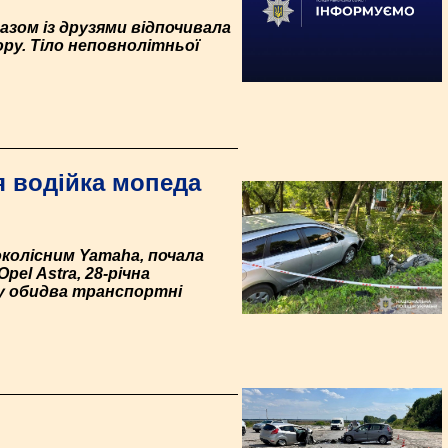
азом із друзями відпочивала
ору. Тіло неповнолітньої
я водійка мопеда
околісним Yamaha, почала
еl Аstrа, 28-річна
ру обидва транспортні