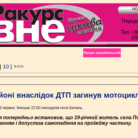
но
Передп
Тел. +3
(0
Ракурс кримінальний
|
10
|
>>>
йоні внаслідок ДТП загинув мотоцикл
 червня, близько 22:00 неподалік села Бичаль.
ня попередньо встановив, що 19-річний житель села П
уванням і допустив самопадіння на проїжджу частину.