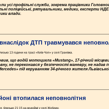
ули усі профільні служби, зокрема працівники Головног
льні поліцейські, рятувальники, медики, експерти НД
ики влади.
внаслідок ДТП травмувався неповнол
изько 13 години на трасі «Київ-Чоп» у селі Гранівка.
вив, що водій мотоцикла «Mustang», 17-річний місцев
вну, не переконався у безпечності маневру, не надав
ercedes» під керуванням 34-річного жителя Львівської
йоні втопилася неповнолітня
я, близько 21:15 на водоймі у селі Жобрин.