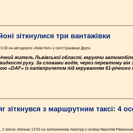
йоні зіткнулися три вантажівки
23:30 на автодорозі «Київ-Чоп» у селі Грушвиця Друга.
ічний житель Львівської області, керуючи автомобіле
идкості руху. За словами водія, через перевтому він 
кою «DAF» із напівпричепом під керуванням 61-річног
г зіткнувся з маршрутним таксі: 4 ос
2 липня, близько 13:50 на залізничному переїзді у селищі Квасилів Рівненськ