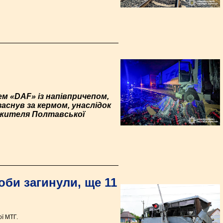
м «DAF» із напівпричепом,
заснув за кермом, унаслідок
о жителя Полтавської
оби загинули, ще 11
ої МТГ.