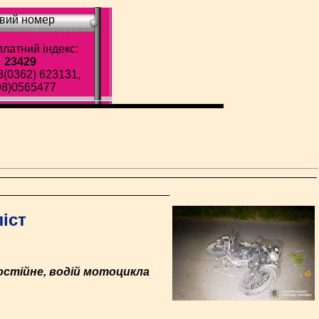
вий номер
латний індекс:
23429
8(0362) 623131,
98)0565477
іст
остійне, водій мотоцикла