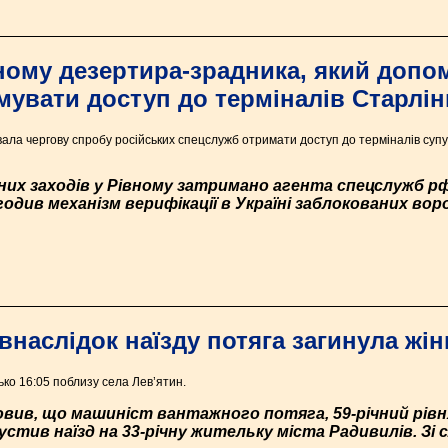
ному дезертира-зрадника, який допо
увати доступ до терміналів Старлін
ла чергову спробу російських спецслужб отримати доступ до терміналів супут
их заходів у Рівному затримано агента спецслужб рф
одив механізм верифікації в Україні заблокованих во
наслідок наїзду потяга загинула жін
ько 16:05 поблизу села Лев’ятин.
вив, що машиніст вантажного потяга, 59-річний рівн
стив наїзд на 33-річну жительку міста Радивилів. Зі с