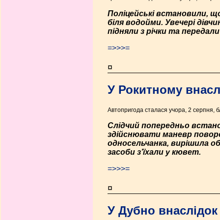
Поліцейські встановили, що
біля водойми. Увечері дівчи
підняли з річки та передал
=>>>=
¤
У Рокитному внасл
Автопригода сталася учора, 2 серпня, бл
Слідчий попередньо встано
здійснювати маневр поворот
односельчанка, вирішила о
засоби з’їхали у кювет.
=>>>=
¤
У Дубно внаслідок