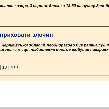
лася вчора, 3 серпня, близько 13:50 на вулиці Заводс
 приховати злочин
 Чернігівської області, неодноразово був раніше суди
нився з місць позбавлення волі, де відбував покарання
|
10
|
>>>