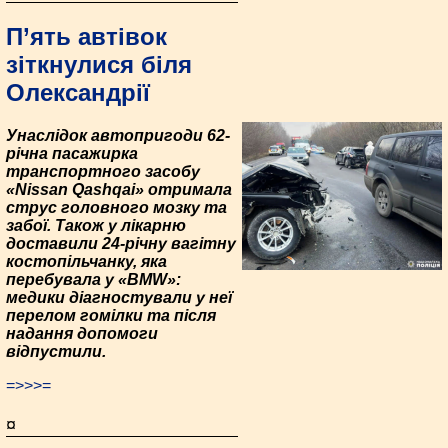
П’ять автівок
зіткнулися біля
Олександрії
Унаслідок автопригоди 62-
річна пасажирка
транспортного засобу
«Nissan Qashqai» отримала
струс головного мозку та
забої. Також у лікарню
доставили 24-річну вагітну
костопільчанку, яка
перебувала у «BMW»:
медики діагностували у неї
перелом гомілки та після
надання допомоги
відпустили.
=>>>=
¤