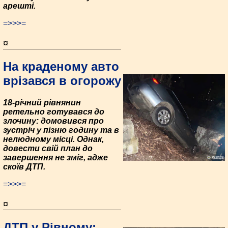
арешті.
=>>>=
¤
На краденому авто
врізався в огорожу
18-річний рівнянин
ретельно готувався до
злочину: домовився про
зустріч у пізню годину та в
нелюдному місці. Однак,
довести свій план до
завершення не зміг, адже
скоїв ДТП.
=>>>=
¤
ДТП у Рівному: