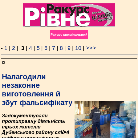
Ракурс кримінальний
-
1
|
2
|
3
|
4
|
5
|
6
|
7
|
8
|
9
|
10
|
>>>
¤
Налагодили
незаконне
виготовлення й
збут фальсифікату
Задокументували
протиправну діяльність
трьох жителів
Дубенського району слідчі
слідчого управління за