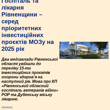
Госпіталь та
лікарня
Рівненщини –
серед
пріоритетних
інвестиційних
проєктів МОЗу на
2025 рік
Два медзаклади Рівненської
області увійшли до
переліку 15-ти
інвестиційних проєктів
охорони здоров’я на
наступний рік. Мова про КП
«Рівненський обласний
госпіталь ветеранів війни»
РОР та Дубенську міську
лікарню.
=>>>=