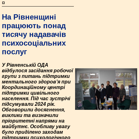
¤
На Рівненщині
працюють понад
тисячу надавачів
психосоціальних
послуг
У Рівненській ОДА
відбулося засідання робочої
групи з питань підтримки
ментального здоров’я при
Координаційному центрі
підтримки цивільного
населення. Під час зустрічі
підсумували 2024 рік.
Обговорили досягнення,
виклики та визначили
пріоритетні напрями на
майбутнє. Особливу увагу
було приділено заходам
підтримки психологічного