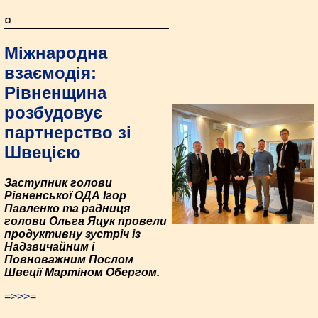
¤
Міжнародна
взаємодія:
Рівненщина
розбудовує
партнерство зі
Швецією
Заступник голови
Рівненської ОДА Ігор
Павленко та радниця
голови Ольга Яцук провели
продуктивну зустріч із
Надзвичайним і
Повноважним Послом
Швеції Мартіном Обергом.
=>>>=