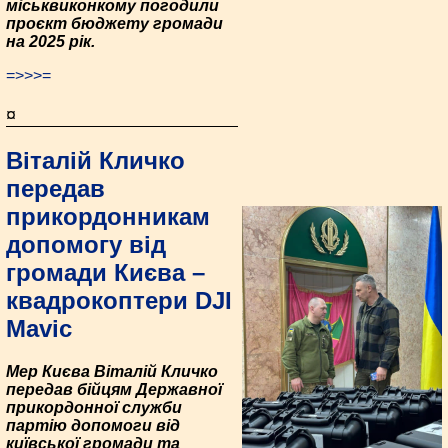
міськвиконкому погодили
проєкт бюджету громади
на 2025 рік.
=>>>=
¤
Віталій Кличко
передав
прикордонникам
допомогу від
громади Києва –
квадрокоптери DJI
Mavic
Мер Києва Віталій Кличко
передав бійцям Державної
прикордонної служби
партію допомоги від
київської громади та