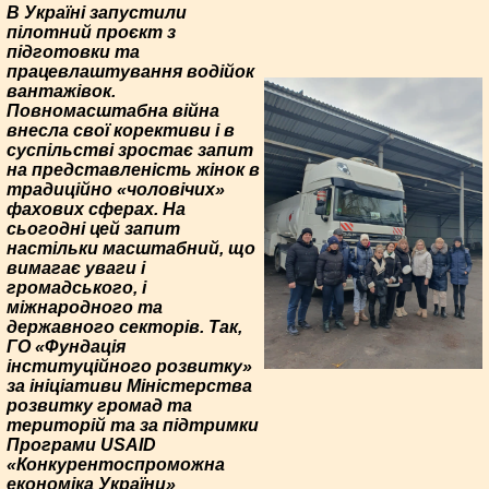
В Україні запустили
пілотний проєкт з
підготовки та
працевлаштування водійок
вантажівок.
Повномасштабна війна
внесла свої корективи і в
суспільстві зростає запит
на представленість жінок в
традиційно «чоловічих»
фахових сферах. На
сьогодні цей запит
настільки масштабний, що
вимагає уваги і
громадського, і
міжнародного та
державного секторів. Так,
ГО «Фундація
інституційного розвитку»
за ініціативи Міністерства
розвитку громад та
територій та за підтримки
Програми USAID
«Конкурентоспроможна
економіка України»