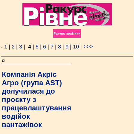
Ракурс політики
-
1
|
2
|
3
|
4
|
5
|
6
|
7
|
8
|
9
|
10
|
>>>
¤
Компанія Акріс
Агро (група АST)
долучилася до
проєкту з
працевлаштування
водійок
вантажівок