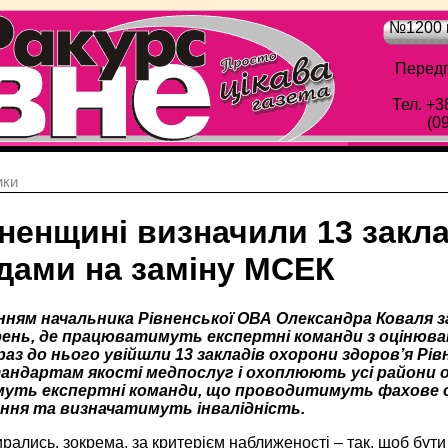
№1200 в
Передп
Тел. +3
(0
ики
ненщині визначили 13 закла
дами на заміну МСЕК
ням начальника Рівненської ОВА Олександра Коваля з
арень, де працюватимуть експертні команди з оцінюв
араз до нього увійшли 13 закладів охорони здоров’я Р
андартам якості медпослуг і охоплюють усі райони об
уть експертні команди, що проводитимуть фахове о
ння та визначатимуть інвалідність.
рались, зокрема, за критерієм наближеності – так, щоб бут