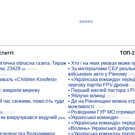
=>>>=
татті:
ТОП-1
ітична обласна газета. Тираж
• Хто і на яких умовах може п
екс 23429
• За матеріалами СБУ реальні
[0]
(36004)
військових авто у Рівному
8189)
(266
иваль «Children Kinofest»
• «Українська команда» пере
чергову партію FPV-дронів
(24
: викрили мережу
• Перший ювілей пастора з Р
• Яблучні млинці
(2039)
 час свіжими, помістіть туди
• Де на Рівненщині можна отр
можливості
(2004)
• Розвідники ГУР МО отримали
5]
(27256)
: як викручувався ведучий
«Української команди»
[964]
(1653)
• «Українська команда» пере
«Волинь» Української доброво
президенства Володимира
• «Українська команда» про