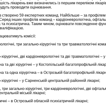
ьшість лікарень вже визначились із першим переліком лікарі
будуть проводити оцінювання.
 створено 59 експертних команд. Найбільше – за профілем 
 Серед інших профілів команд – кардіоневрологічна, офтальм
а та психіатрична. Таким чином, оцінювати повсякденне фун
валіфікацією.
рацюватимуть комісії:
ологічні, три загально-хірургічні та три травматологічні ко
-хірургічні, дві кардіоневрологічні та дві травматологічні – 
на та дві хірургічні – у Костопільській багатопрофільній ліка
на та одна хірургічна – в Острозькій багатопрофільній лікарн
о-хірургічні – у Сарненській центральній районній лікарні;
, три загально-хірургічні, три кардіоневрологічні, дві офталь
ентральній міській лікарні;
ичні – в Острозькій обласній психіатричній лікарні;