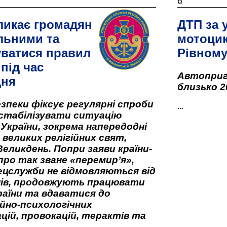
¤
ликає громадян
ДТП за 
льними та
мотоцик
ватися правил
Рівном
під час
Автоприго
дня
близько 2
зпеки фіксує регулярні спроби
...
стабілізувати ситуацію
 України, зокрема напередодні
 великих релігійних свят,
Великдень. Попри заяви країни-
про так зване «перемир’я»,
ецслужби не відмовляються від
нів, продовжують працювати
аїни та вдаватися до
йно-психологічних
цій, провокацій, терактів та