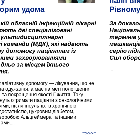
гу
палії ві
орим удома
Рівном
кій обласній інфекційній лікарні
За доказ
ють дві спеціалізовані
Національ
мультидисциплінарні
термінів 
і команди (МДК), які надають
мешканців
у допомогу пацієнтам із
серію під
вними захворюваннями
Сил оборо
дньо за місцем їхнього
...
ня.
паліативну допомогу — лікування, що не
а одужання, а має на меті полегшення
та покращення якості її життя. Таку
жуть отримати пацієнти з онкологічними
и, після інсультів, із хронічною
остатністю, цукровим діабетом,
хворобою Альцгеймера та іншими
ами....
=>>>=