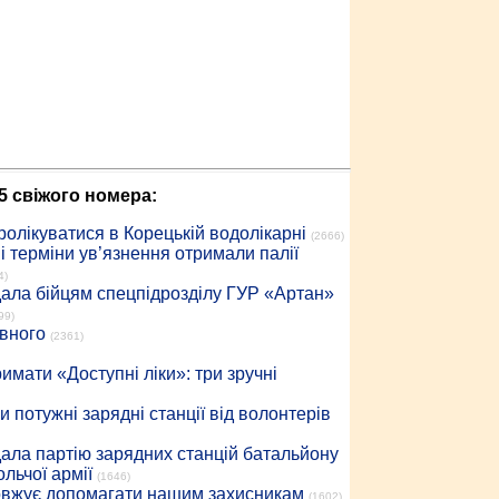
5 свіжого номера:
ролікуватися в Корецькій водолікарні
(2666)
 терміни ув’язнення отримали палії
4)
дала бійцям спецпідрозділу ГУР «Артан»
99)
івного
(2361)
имати «Доступні ліки»: три зручні
 потужні зарядні станції від волонтерів
дала партію зарядних станцій батальйону
льчої армії
(1646)
довжує допомагати нашим захисникам
(1602)