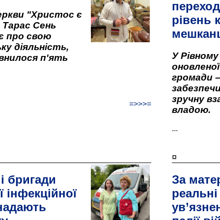
переход
ркви "Христос є
рівень к
" Тарас Сень
мешкан
є про свою
ку діяльність,
У Рівном
внилося п'ять
оновленої 
громади –
забезпеч
зручну вз
=>>>=
владою.
...
¤
і бригади
За мате
ї інфекційної
реальні
 надають
ув’язне