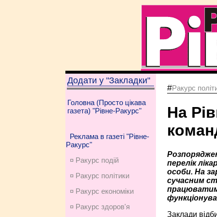
Додати у "Закладки"
#
Ракурс політ
Головна (Просто цікава
На Рів
газета) "Рівне-Ракурс"
коман
Реклама в газеті "Рівне-
Ракурс"
Розпоряджен
¤ Ракурс подій
перелік лік
особи. На з
¤ Ракурс політики
сучасним ст
працюватим
¤ Ракурс економiки
функціонува
¤ Ракурс здоров'я
Заклади відби