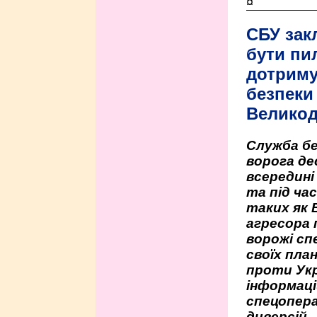
¤
СБУ зак
бути пи
дотриму
безпеки 
Велико
Служба бе
ворога де
всередині
та під час
таких як 
агресора 
ворожі сп
своїх пла
проти Укр
інформаці
спецопера
диверсій.