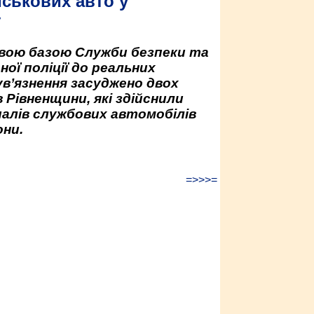
йськових авто у
у
овою базою Служби безпеки та
ної поліції до реальних
ув’язнення засуджено двох
 Рівненщини, які здійснили
палів службових автомобілів
ни.
=>>>=