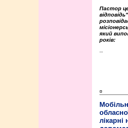
Пастор це
відповідь
розповіда
місіонерсь
який випо
років:
...
¤
Мобільн
обласно
лікарні