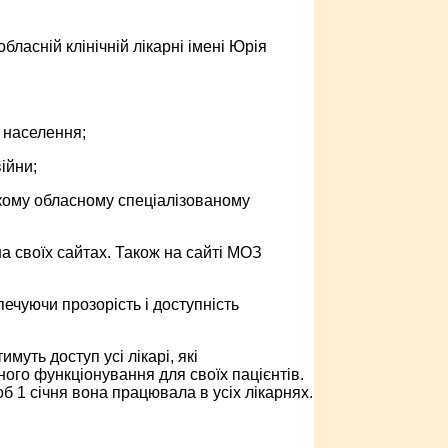
обласній клінічній лікарні імені Юрія
я населення;
ійни;
ському обласному спеціалізованому
а своїх сайтах. Також на сайті МОЗ
печуючи прозорість і доступність
муть доступ усі лікарі, які
го функціонування для своїх пацієнтів.
б 1 січня вона працювала в усіх лікарнях.