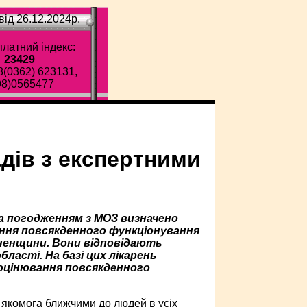
ід 26.12.2024p.
латний індекс:
23429
8(0362) 623131,
98)0565477
дів з експертними
а погодженням з МОЗ визначено
ання повсякденного функціонування
івненщини. Вони відповідають
ласті. На базі цих лікарень
цінювання повсякденного
и якомога ближчими до людей в усіх