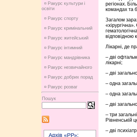
¤ Ракурс культури і
регіонах. Біл
освіти
командах та 
¤ Ракурс спорту
Загалом зараз
«хірургічна».
¤ Ракурс кримінальний
гематологічн
відповідною к
¤ Ракурс житейський
Лікарні, де п
¤ Ракурс інтимний
– дві офтальм
¤ Ракурс мандрівника
лікарні;
¤ Ракурс незвичайного
– дві загально
¤ Ракурс добрих порад
– одна загаль
¤ Ракурс розваг
– одна загаль
Пошук
– дві загальн
– три загальні
Рівненській ц
– дві психіатр
Архів «РР»: