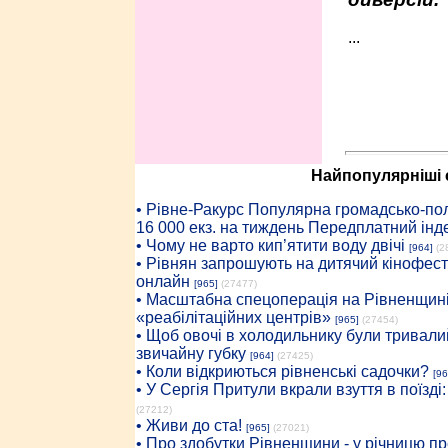
...
Найпопулярніші с
• Рiвне-Ракурс Популярна громадсько-пол
16 000 екз. на тиждень Передплатний інд
• Чому не варто кип’ятити воду двічі
[964]
(2
• Рівнян запрошують на дитячий кінофест
онлайн
[965]
(27477)
• Масштабна спецоперація на Рівненщині
«реабілітаційних центрів»
[965]
(27454)
• Щоб овочі в холодильнику були тривалий
звичайну губку
[964]
(27425)
• Коли відкриються рівненські садочки?
[96
• У Сергія Притули вкрали взуття в поїзді
(27212)
• Живи до ста!
[965]
(27021)
• Про здобутки Рівненщини - у річницю 