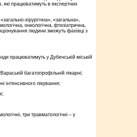
в, які працюватимуть в експертних
«загально-хірургічна», «загальна»,
ологічна, онкологічна, фтизіатрична,
кціонування людини зможуть фахівці з
манди працюватимуть у Дубенській міській
у Вараській багатопрофільній лікарні;
рні інтенсивного лікування;
і;
мологічні, три травматологічні – у