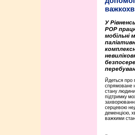
допомо
важкохв
У Рівненсь
РОР працю
мобільні 
паліативн
комплексн
невиліко
безпосере
перебуван
Йдеться про 
спрямоване н
стану людини 
підтримку мо
захворюванням
серцевою нед
деменцією, 
важкими стан