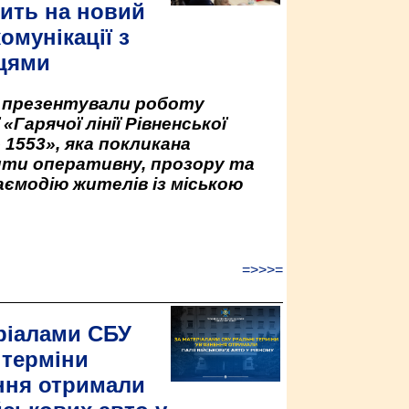
ить на новий
омунікації з
цями
у презентували роботу
«Гарячої лінії Рівненської
 1553», яка покликана
ити оперативну, прозору та
аємодію жителів із міською
=>>>=
ріалами СБУ
 терміни
ння отримали