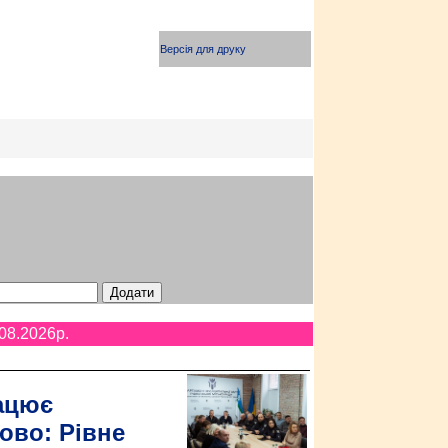
Версія для друку
08.2026p.
ацює
ово: Рівне