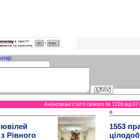
нтар:
Анонсовані статті свіжого № 1226 від 07.
¤
 ювілей
1553 пр
 з Рівного
цілодоб