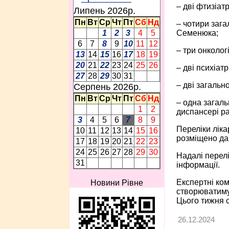
– дві фтизіатр
Липень 2026p.
Пн
Вт
Ср
Чт
Пт
Сб
Нд
– чотири загал
Семенюка;
1
2
3
4
5
6
7
8
9
10
11
12
– три онколог
13
14
15
16
17
18
19
20
21
22
23
24
25
26
– дві психіат
27
28
29
30
31
– дві загальн
Серпень 2026p.
Пн
Вт
Ср
Чт
Пт
Сб
Нд
– одна загаль
1
2
диспансері ра
3
4
5
6
7
8
9
Переліки ліка
10
11
12
13
14
15
16
розміщено даш
17
18
19
20
21
22
23
24
25
26
27
28
29
30
Надалі перелі
31
інформації.
Експертні ком
Новини Рівне
створюватиму
Цього тижня с
26.12.2024