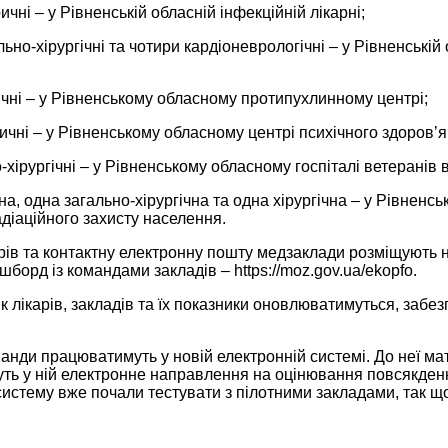
ичні – у Рівненській обласній інфекційній лікарні;
ьно-хірургічні та чотири кардіоневрологічні – у Рівненській 
ічні – у Рівненському обласному протипухлинному центрі;
ричні – у Рівненському обласному центрі психічного здоров’
о-хірургічні – у Рівненському обласному госпіталі ветеранів в
на, одна загально-хірургічна та одна хірургічна – у Рівнен
діаційного захисту населення.
рів та контактну електронну пошту медзаклади розміщують н
борд із командами закладів – https://moz.gov.ua/ekopfo.
к лікарів, закладів та їх показники оновлюватимуться, забез
анди працюватимуть у новій електронній системі. До неї мати
ть у ній електронне направлення на оцінювання повсякденно
истему вже почали тестувати з пілотними закладами, так що