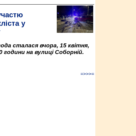
участю
ліста у
у
да сталася вчора, 15 квітня,
0 години на вулиці Соборній.
=>>>=