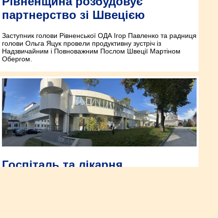
Рівненщина розбудовує
партнерство зі Швецією
Заступник голови Рівненської ОДА Ігор Павленко та радниця
голови Ольга Яцук провели продуктивну зустріч із
Надзвичайним і Повноважним Послом Швеції Мартіном
Обергом.
Госпіталь та лікарня
Рівненщини – серед
пріоритетних інвестиційних
проєктів МОЗу на 2025 рік