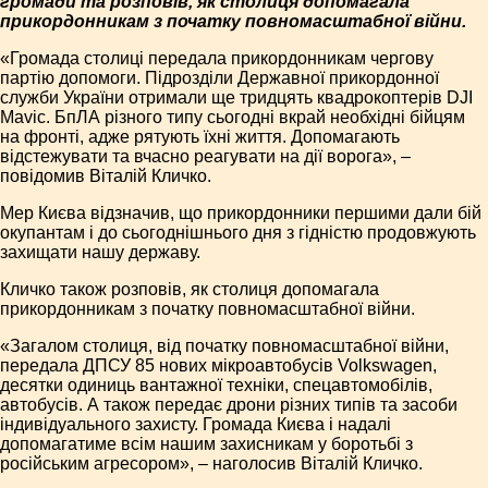
громади та розповів, як столиця допомагала
прикордонникам з початку повномасштабної війни.
«Громада столиці передала прикордонникам чергову
партію допомоги. Підрозділи Державної прикордонної
служби України отримали ще тридцять квадрокоптерів DJI
Mavic. БпЛА різного типу сьогодні вкрай необхідні бійцям
на фронті, адже рятують їхні життя. Допомагають
відстежувати та вчасно реагувати на дії ворога», –
повідомив Віталій Кличко.
Мер Києва відзначив, що прикордонники першими дали бій
окупантам і до сьогоднішнього дня з гідністю продовжують
захищати нашу державу.
Кличко також розповів, як столиця допомагала
прикордонникам з початку повномасштабної війни.
«Загалом столиця, від початку повномасштабної війни,
передала ДПСУ 85 нових мікроавтобусів Volkswagen,
десятки одиниць вантажної техніки, спецавтомобілів,
автобусів. А також передає дрони різних типів та засоби
індивідуального захисту. Громада Києва і надалі
допомагатиме всім нашим захисникам у боротьбі з
російським агресором», – наголосив Віталій Кличко.