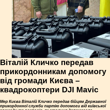
Віталій Кличко передав
прикордонникам допомогу
від громади Києва –
квадрокоптери DJI Mavic
Мер Києва Віталій Кличко передав бійцям Державної
прикордонної служби партію допомоги від київської