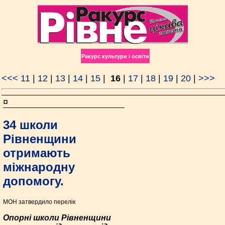
Ракурс культури і освіти
<<<
11
|
12
|
13
|
14
|
15
|
16
|
17
|
18
|
19
|
20
|
>>>
¤
34 школи
Рівненщини
отримають
міжнародну
допомогу.
МОН затвердило перелік
Опорні школи Рівненщини