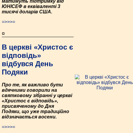
матимуть підтримку від
ЮНІСЕФ в еквіваленті 3
тисячі доларів США.
=>>>=
¤
В церкві «Христос є
відповідь»
відбувся День
Подяки
Про те, як важливо бути
вдячними говорили на
святковому зібранні у церкві
«Христос є відповідь»,
присвяченому до Дня
Подяки, що уже традиційно
відзначається восени.
=>>>=