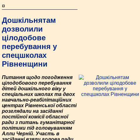
¤
Дошкільнятам
дозволили
цілодобове
перебування у
спецшколах
Рівненщини
Питання щодо погодження
цілодобового перебування
дітей дошкільного віку у
спеціальних школах та двох
навчально-реабілітаційних
центрах Рівненської області
розглядали на засіданні
постійної комісії обласної
ради з питань гуманітарної
політики під головуванням
Алли Черній. Участь в
засіданні взяли голова ради