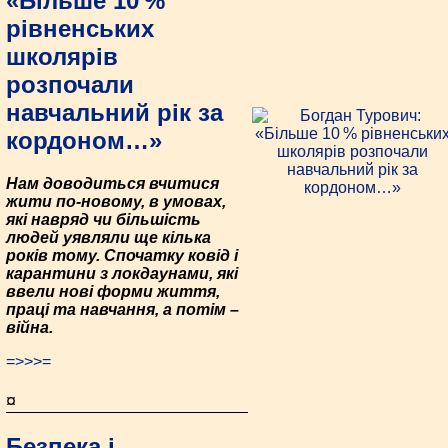
«Більше 10 %
рівненських
школярів
розпочали
навчальний рік за
кордоном…»
Нам доводиться вчитися
жити по-новому, в умовах,
які навряд чи більшість
людей уявляли ще кілька
років тому. Спочатку ковід і
карантини з локдаунами, які
ввели нові форми життя,
праці та навчання, а потім –
війна.
=>>>=
¤
Безпека і