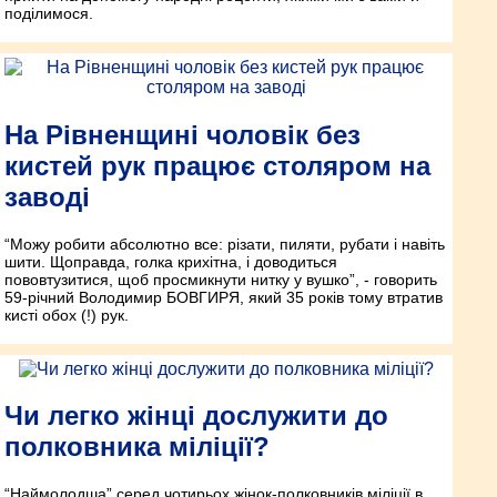
поділимося.
На Рівненщині чоловік без
кистей рук працює столяром на
заводі
“Можу робити абсолютно все: різати, пиляти, рубати і навіть
шити. Щоправда, голка крихітна, і доводиться
пововтузитися, щоб просмикнути нитку у вушко”, - говорить
59-річний Володимир БОВГИРЯ, який 35 років тому втратив
кисті обох (!) рук.
Чи легко жінці дослужити до
полковника міліції?
“Наймолодша” серед чотирьох жінок-полковників міліції в