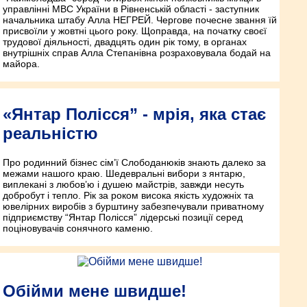
управлінні МВС України в Рівненській області - заступник
начальника штабу Алла НЕГРЕЙ. Чергове почесне звання їй
присвоїли у жовтні цього року. Щоправда, на початку своєї
трудової діяльності, двадцять один рік тому, в органах
внутрішніх справ Алла Степанівна розраховувала бодай на
майора.
«Янтар Полісся” - мрія, яка стає
реальністю
Про родинний бізнес сім’ї Слободанюків знають далеко за
межами нашого краю. Шедевральні вибори з янтарю,
виплекані з любов’ю і душею майстрів, завжди несуть
добробут і тепло. Рік за роком висока якість художніх та
ювелірних виробів з бурштину забезпечували приватному
підприємству “Янтар Полісся” лідерські позиції серед
поціновувачів сонячного каменю.
Обійми мене швидше!