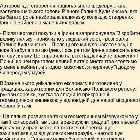
Автором ідеї створення національного шедевру стала
заступник міського голови Рівного Галина Кульчинська, яка
за багато років назбирала величезну колекцію створених
Іриною Зайцевою маленьких ляльок.
- Після чергової покупки в Ірини я запропонувала їй зробити
велику ляльку - приблизно у людський зріст, - розповіла
Галина Кульчинська. - Після цього минуло багато часу, і я
вже й забула про цю ідею. І ось раптом Ірина приносить вже
готову ляльку. Це справило на всіх надзвичайне враження!
По-ки що цей приголомшливий витвір мистецтва стоятиме
у мене в кабінеті, а згодом, можливо, я перенесу її додому
чи передам у музей.
Вбрання цього унікального експонату виготовлено у
традиціях, характерних для Волинсько-Поліського регіону:
рукави сорочки, хустка та спідниця прикрашені
геометричною вишивкою у відповідній для нашої місцевості
червоній гамі.
- Ця лялька розписана таким геометричним візерунком та у
такій кольоровій гамі, що, враховуючи традиції трипільської
культури, у праві може вважатися оберегом, що
захищатиме дім від усіляких негараздів, - наголошує
майстриня. - Спочатку важко було перейти від ідеї до