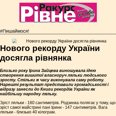
#Пишаймося!
Нового рекорду України
досягла рівнянка
Близько року Ірина Зайцева виношувала ідею
створення вишитої власноруч ляльки людського
зросту. Стільки ж часу виконувала саму роботу.
Нарешті результат представили громадськості і
відразу занесли до Книги рекордів України як
найбільшу народну ляльку.
Зріст ляльки - 160 сантиметрів. Родзинка полягає у тому, що
зріст самої майстрині пані Ірини - 147 сантиметрів. Вага
ляльки - близько 40 кілограм.