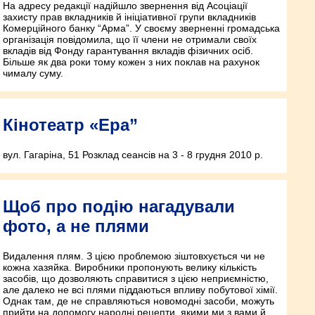
На адресу редакції надійшло звернення від Асоціації
захисту прав вкладників й ініціативної групи вкладників
Комерційного банку “Арма”. У своєму зверненні громадська
організація повідомила, що її члени не отримали своїх
вкладів від Фонду гарантування вкладів фізичних осіб.
Більше як два роки тому кожен з них поклав на рахунок
чималу суму.
Кінотеатр «Ера”
вул. Гагаріна, 51 Розклад сеансів на 3 - 8 грудня 2010 р.
Щоб про подію нагадували
фото, а не плями
Видалення плям. З цією проблемою зіштовхується чи не
кожна хазяйка. Виробники пропонують велику кількість
засобів, що дозволяють справитися з цією неприємністю,
але далеко не всі плями піддаються впливу побутової хімії.
Однак там, де не справляються новомодні засоби, можуть
прийти на допомогу народні рецепти, якими ми з вами й