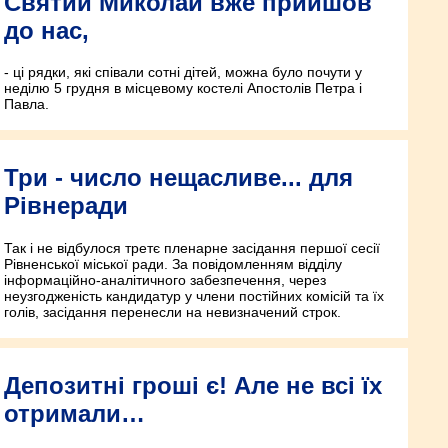
Святий Миколай вже прийшов
до нас,
- ці рядки, які співали сотні дітей, можна було почути у
неділю 5 грудня в місцевому костелі Апостолів Петра і
Павла.
Три - число нещасливе... для
Рівнеради
Так і не відбулося третє пленарне засідання першої сесії
Рівненської міської ради. За повідомленням відділу
інформаційно-аналітичного забезпечення, через
неузгодженість кандидатур у члени постійних комісій та їх
голів, засідання перенесли на невизначений строк.
Депозитні гроші є! Але не всі їх
отримали…