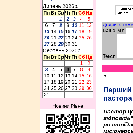
Липень 2026p.
Пн
Вт
Ср
Чт
Пт
Сб
Нд
1
2
3
4
5
Додайте коме
6
7
8
9
10
11
12
Ваше ім'я
13
14
15
16
17
18
19
20
21
22
23
24
25
26
27
28
29
30
31
Серпень 2026p.
Текст:
Пн
Вт
Ср
Чт
Пт
Сб
Нд
1
2
3
4
5
6
7
8
9
¤
10
11
12
13
14
15
16
17
18
19
20
21
22
23
Перший
24
25
26
27
28
29
30
31
пастора
Новини Рівне
Пастор це
відповідь
розповіда
місіонерсь