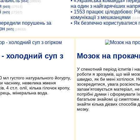
ральність
• «Українська команда» пере
[964]
(18024)
я
на один з найгарячіших напр
[965]
(17515)
і
• 1553 працює цілодобово: Рі
[965]
(17207)
комунікації з мешканцями
(1146
опередили порушень за
• Як безпечно користуватися
рн
[965]
(16832)
 - холодний суп з
Мозок на прокач
У спекотний період іспитів і 
роботи я зрозумів, що мій моз
00 мл густого натурального йогурту,
швидко, як би мені хотілося. 
ики часнику, невелика жменя
зосередитися, увага розсіюєть
, 4 ст.л. олії, кілька гілочок кропу,
запам’ятовується матеріал, не
ерець, мінеральна вода.
потрібні думки і сформувати 
багатьом знайомі ці симптоми.
знайти кілька дієвих способів 
мозку.