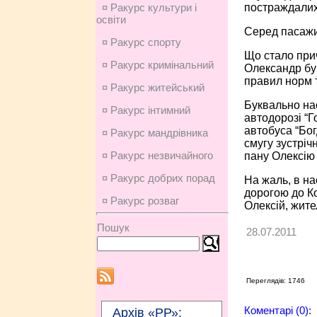
постраждалих 
¤ Ракурс культури і
освіти
Серед пасажир
¤ Ракурс спорту
Що стало прич
¤ Ракурс кримінальний
Олександр був
правил норм т
¤ Ракурс житейський
Буквально на
¤ Ракурс інтимний
автодорозі “Г
автобуса “Бог
¤ Ракурс мандрівника
смугу зустріч
¤ Ракурс незвичайного
пану Олексію 
¤ Ракурс добрих порад
На жаль, в на
дорогою до Ко
¤ Ракурс розваг
Олексій, жите
Пошук
28.07.2011
Переглядів: 1746
Коментарі (0):
Архів «РР»: