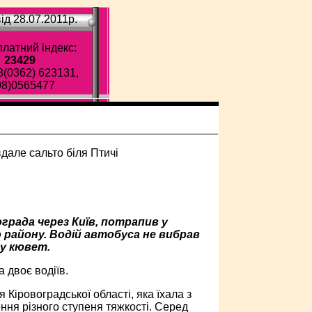
ід 28.07.2011p.
латний індекс:
23429
8(0362) 623131,
98)0565477
града через Київ, потрапив у
району. Водій автобуса не вибрав
 у кювет.
 двоє водіїв.
Кіровоградської області, яка їхала з
ння різного ступеня тяжкості. Серед