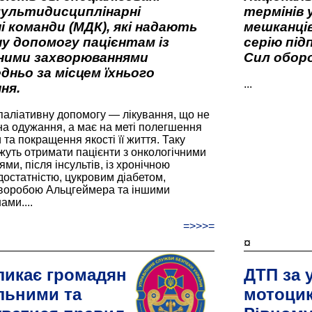
мультидисциплінарні
термінів 
і команди (МДК), які надають
мешканців
у допомогу пацієнтам із
серію під
вними захворюваннями
Сил оборо
дньо за місцем їхнього
...
ня.
паліативну допомогу — лікування, що не
а одужання, а має на меті полегшення
та покращення якості її життя. Таку
жуть отримати пацієнти з онкологічними
и, після інсультів, із хронічною
остатністю, цукровим діабетом,
хворобою Альцгеймера та іншими
ами....
=>>>=
¤
ликає громадян
ДТП за 
льними та
мотоцик