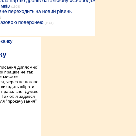
дала партію дронів батальйону «Свобода»
ямків
(1198)
вне переходить на новий рівень
)
 газовою поверхнею
(1141)
ку
написання дипломної
ок працює не так
Не можете
ся, через це погано
 виходить зібрати
їх правильно. Думаю
 Так от, я задався
для “прокачування”