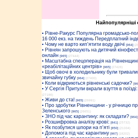
Найпопулярніші с
• Рiвне-Ракурс Популярна громадсько-пол
16 000 екз. на тиждень Передплатний інд
• Чому не варто кип’ятити воду двічі
[964]
(2
• Рівнян запрошують на дитячий кінофест
онлайн
[965]
(27444)
• Масштабна спецоперація на Рівненщині
«реабілітаційних центрів»
[965]
(27426)
• Щоб овочі в холодильнику були тривалий
звичайну губку
[964]
(27400)
• Коли відкриються рівненські садочки?
[96
• У Сергія Притули вкрали взуття в поїзді
(27186)
• Живи до ста!
[965]
(26991)
• Про здобутки Рівненщини - у річницю 
Зеленського
[965]
(26651)
• ЗНО під час карантину: як складати?
[964]
• Розшифровка аналізу крові:
[841]
(25732)
• Як позбутися шпори на п’яті
[850]
(21334)
• Допомога під час карантину
[967]
(18202)