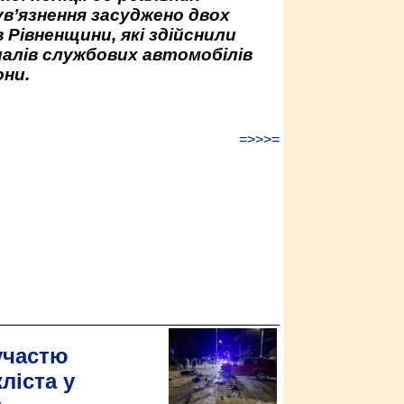
ув’язнення засуджено двох
 Рівненщини, які здійснили
палів службових автомобілів
ни.
=>>>=
участю
ліста у