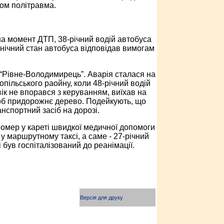
зом політравма.
на момент ДТП, 38-річний водій автобуса
хнічний стан автобуса відповідав вимогам
“Рівне-Володимирець”. Аварія сталася на
пільського раойну, коли 48-річний водій
ік не впорався з керуванням, виїхав на
ру об придорожнє дерево. Подейкують, що
анспортний засіб на дорозі.
помер у кареті швидкої медичної допомоги
у маршрутному таксі, а саме - 27-річний
 був госпіталізований до реанімації.
Версія для друку