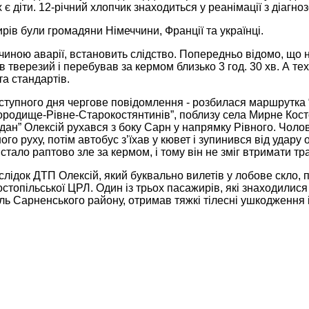
є діти. 12-річний хлопчик знаходиться у реанімації з діагно
ів були громадяни Німеччини, Франції та українці.
иною аварії, встановить слідство. Попередньо відомо, що 
 тверезий і перебував за кермом близько 3 год. 30 хв. А те
а стандартів.
ступного дня чергове повідомлення - розбилася маршрутка 
ородище-Рівне-Старокостянтинів”, поблизу села Мирне Косто
дан” Олексій рухався з боку Сарн у напрямку Рівного. Чолов
ного руху, потім автобус з’їхав у кювет і зупинився від уда
стало раптово зле за кермом, і тому він не зміг втримати тр
слідок ДТП Олексій, який буквально вилетів у лобове скло, 
стопільської ЦРЛ. Один із трьох пасажирів, які знаходилися 
ль Сарненського району, отримав тяжкі тілесні ушкодження і