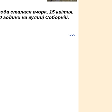
у
да сталася вчора, 15 квітня,
0 години на вулиці Соборній.
=>>>=