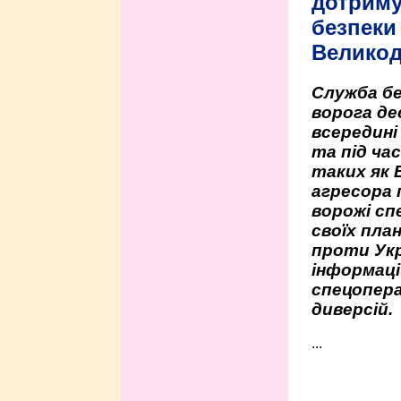
дотриму
безпеки 
Велико
Служба бе
ворога де
всередині
та під час
таких як 
агресора 
ворожі сп
своїх пла
проти Укр
інформаці
спецопера
диверсій.
...