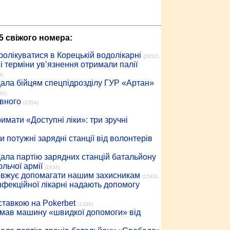
5 свіжого номера:
ролікуватися в Корецькій водолікарні
(2652)
 терміни ув’язнення отримали палії
4)
дала бійцям спецпідрозділу ГУР «Артан»
92)
івного
(2354)
имати «Доступні ліки»: три зручні
 потужні зарядні станції від волонтерів
дала партію зарядних станцій батальйону
льчої армії
(1638)
довжує допомагати нашим захисникам
(1583)
інфекційної лікарні надають допомогу
 ставкою на Pokerbet
(1396)
римав машину «швидкої допомоги» від