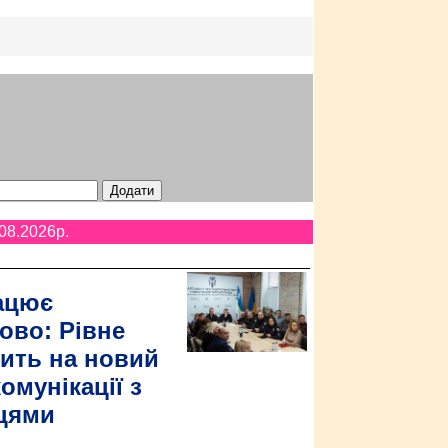
08.2026p.
ацює
ово: Рівне
ить на новий
омунікації з
цями