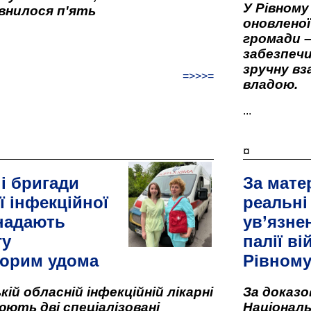
У Рівном
внилося п'ять
оновленої 
громади –
забезпеч
зручну вз
=>>>=
владою.
...
¤
і бригади
За мате
ї інфекційної
реальні
 надають
ув’язне
гу
палії ві
орим удома
Рівном
кій обласній інфекційній лікарні
За доказ
ють дві спеціалізовані
Національ