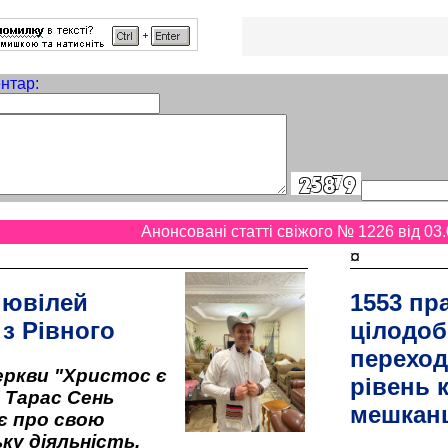
нтар:
Анонсовані статті свіжого № 1226 від 03.
¤
 ювілей
1553 пр
 з Рівного
цілодоб
переход
ркви "Христос є
рівень к
" Тарас Сень
мешкан
є про свою
ку діяльність,