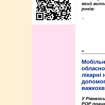
який випо
років:
...
¤
Мобільн
обласно
лікарні
допомо
важкохв
У Рівненсь
РОР працю