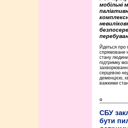
мобільні 
паліативн
комплексн
невиліко
безпосере
перебуван
Йдеться про 
спрямоване н
стану людини 
підтримку мо
захворюванням
серцевою нед
деменцією, 
важкими стан
¤
СБУ зак
бути пи