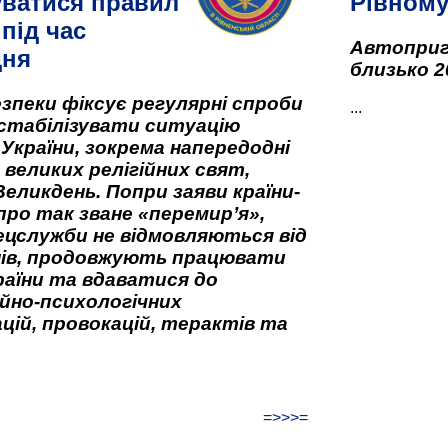
ватися правил
Рівном
під час
Автоприго
дня
близько 2
зпеки фіксує регулярні спроби
...
стабілізувати ситуацію
 України, зокрема напередодні
 великих релігійних свят,
Великдень. Попри заяви країни-
про так зване «перемир’я»,
ецслужби не відмовляються від
нів, продовжують працювати
аїни та вдаватися до
йно-психологічних
цій, провокацій, терактів та
=>>>=