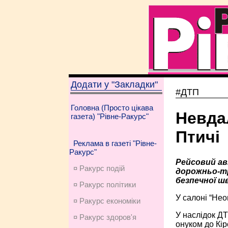
Додати у "Закладки"
#ДТП
Головна (Просто цікава
Невда
газета) "Рівне-Ракурс"
Птичі
Реклама в газеті "Рівне-
Ракурс"
Рейсовий авт
¤ Ракурс подій
дорожньо-тр
безпечної шв
¤ Ракурс політики
У салоні “Нео
¤ Ракурс економiки
У наслідок ДТ
¤ Ракурс здоров'я
онуком до Кір