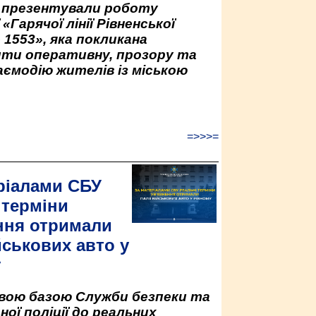
у презентували роботу
«Гарячої лінії Рівненської
 1553», яка покликана
ити оперативну, прозору та
аємодію жителів із міською
=>>>=
ріалами СБУ
 терміни
ння отримали
йськових авто у
у
овою базою Служби безпеки та
ної поліції до реальних