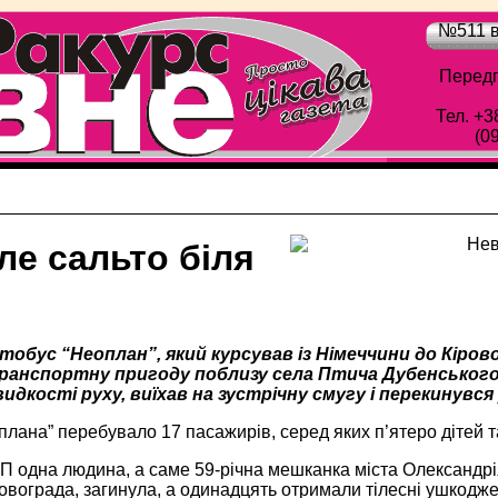
№511 в
Передп
Тел. +3
(0
ле сальто біля
обус “Неоплан”, який курсував із Німеччини до Кірово
анспортну пригоду поблизу села Птича Дубенського 
идкості руху, виїхав на зустрічну смугу і перекинувся
плана” перебувало 17 пасажирів, серед яких п’ятеро дітей та
П одна людина, а саме 59-річна мешканка міста Олександрія 
овограда, загинула, а одинадцять отримали тілесні ушкодже