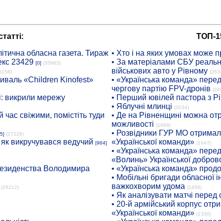
татті:
ТОП-1
ітична обласна газета. Тираж
• Хто і на яких умовах може п
екс 23429
• За матеріалами СБУ реальні
[0]
(35963)
військових авто у Рівному
8158)
(263
иваль «Children Kinofest»
• «Українська команда» пере
чергову партію FPV-дронів
(24
: викрили мережу
• Перший ювілей пастора з Р
• Яблучні млинці
(2034)
 час свіжими, помістіть туди
• Де на Рівненщині можна отр
можливості
(1999)
• Розвідники ГУР МО отримали
5]
(27228)
: як викручувався ведучий
«Української команди»
[964]
(1647)
• «Українська команда» пере
«Волинь» Української доброво
президенства Володимира
• «Українська команда» про
• Мобільні бригади обласної 
важкохворим удома
(26212)
(1456)
• Як аналізувати матчі перед
• 20-й армійський корпус от
«Української команди»
(1330)