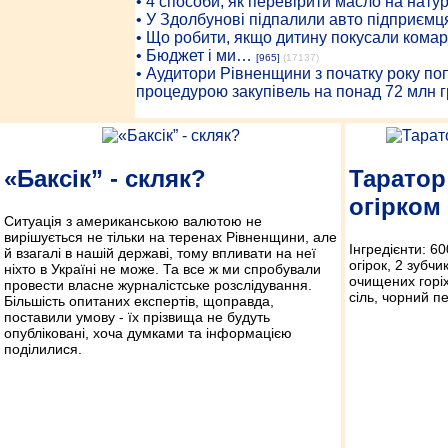
• 4 способи, як перевірити масло на нату
• У Здолбунові підпалили авто підприємц
• Що робити, якщо дитину покусали комар
• Бюджет і ми…
[965]
(17137)
• Аудитори Рівненщини з початку року п
процедурою закупівель на понад 72 млн г
«Баксік” - скляк?
Таратор
огірком
Ситуація з американською валютою не
вирішується не тільки на теренах Рівненщини, але
Інгредієнти: 6
й взагалі в нашій державі, тому впливати на неї
огірок, 2 зубч
ніхто в Україні не може. Та все ж ми спробували
очищених горіхів
провести власне журналістське розслідування.
сіль, чорний п
Більшість опитаних експертів, щоправда,
поставили умову - їх прізвища не будуть
опубліковані, хоча думками та інформацією
поділилися.