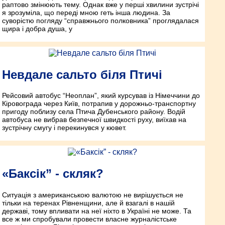
раптово змінюють тему. Однак вже у перші хвилини зустрічі
я зрозуміла, що переді мною геть інша людина. За
суворістю погляду “справжнього полковника” проглядалася
щира і добра душа, у
Невдале сальто біля Птичі
Рейсовий автобус “Неоплан”, який курсував із Німеччини до
Кіровограда через Київ, потрапив у дорожньо-транспортну
пригоду поблизу села Птича Дубенського району. Водій
автобуса не вибрав безпечної швидкості руху, виїхав на
зустрічну смугу і перекинувся у кювет.
«Баксік” - скляк?
Ситуація з американською валютою не вирішується не
тільки на теренах Рівненщини, але й взагалі в нашій
державі, тому впливати на неї ніхто в Україні не може. Та
все ж ми спробували провести власне журналістське