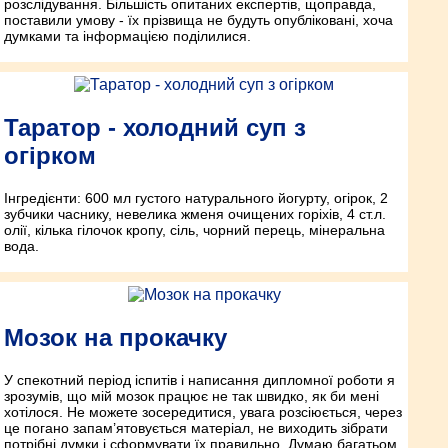
розслідування. Більшість опитаних експертів, щоправда,
поставили умову - їх прізвища не будуть опубліковані, хоча
думками та інформацією поділилися.
Таратор - холодний суп з
огірком
Інгредієнти: 600 мл густого натурального йогурту, огірок, 2
зубчики часнику, невелика жменя очищених горіхів, 4 ст.л.
олії, кілька гілочок кропу, сіль, чорний перець, мінеральна
вода.
Мозок на прокачку
У спекотний період іспитів і написання дипломної роботи я
зрозумів, що мій мозок працює не так швидко, як би мені
хотілося. Не можете зосередитися, увага розсіюється, через
це погано запам’ятовується матеріал, не виходить зібрати
потрібні думки і сформувати їх правильно. Думаю багатьом