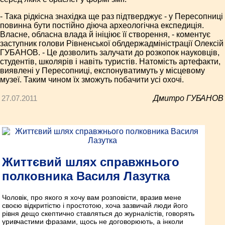
- Така рідкісна знахідка ще раз підтверджує - у Пересопниці
повинна бути постійно діюча археологічна експедиція.
Власне, обласна влада й ініціює її створення, - коментує
заступник голови Рівненської облдержадміністрації Олексій
ГУБАНОВ. - Це дозволить залучати до розкопок науковців,
студентів, школярів і навіть туристів. Натомість артефакти,
виявлені у Пересопниці, експонуватимуть у місцевому
музеї. Таким чином їх зможуть побачити усі охочі.
27.07.2011
Дмитро ГУБАНОВ
Життєвий шлях справжнього
полковника Василя Лазутка
Чоловік, про якого я хочу вам розповісти, вразив мене
своєю відкритістю і простотою, хоча зазвичай люди його
рівня дещо скептично ставляться до журналістів, говорять
уривчастими фразами, щось не договорюють, а інколи