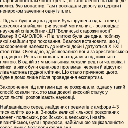
старовинного кам’яного хреста, встановленого на місці, де
колись був монастир. Там прокладали дорогу до церкви і
ненароком зачепили одну із плит.
- Під час будівництва дороги була зрушена одна з плит, і
археологи знайшли триярусний могильник, - розповідає
науковий співробітник ДП “Волинські старожитності”
Валерій САМОЛЮК. - Під плитою була ще одна, поблизу
якої знайшли три поховання. Вдалося встановити, що ці
захоронення належать до княжої доби і датуються ХІІ-ХІІІ
століттям. Очевидно, здійснювалися вони за християнською
традицією. Решта поховань знаходилися під нижньою
плитою. В одній з ям могильника лежали рештки чоловіка і
жінки, в яких були однаково проламані черепи й відсутня
ліва частина грудної клітини. Що стало причиною цього,
буде відомо лише після проведення експертизи.
Захоронення під плитами ще не розкривали, однак у такий
спосіб ховали тих, хто мав доволі високий статус у
суспільстві, розповідають науковці.
Найдавнішою серед знайдених предметів є амфора 4-3
тисячоліття до н.е. З-поміж великої кількості розкопаних
монет - польських, російських, шведських, і навіть
візантійської, були і прикраси, найбільшою зацікавленістю
серед яких є браслет у формі змії.