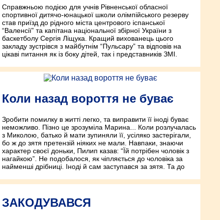
Справжньою подією для учнів Рівненської обласної
спортивної дитячо-юнацької школи олімпійського резерву
став приїзд до рідного міста центрового іспанської
“Валенсії” та капітана національної збірної України з
баскетболу Сергія Ліщука. Кращий вихованець цього
закладу зустрівся з майбутнім “Пульсару” та відповів на
цікаві питання як із боку дітей, так і представників ЗМІ.
Коли назад вороття не буває
Зробити помилку в житті легко, та виправити її іноді буває
неможливо. Пізно це зрозуміла Марина... Коли розлучалась
з Миколою, батько й мати зупиняли її, усіляко застерігали,
бо ж до зятя претензій ніяких не мали. Навпаки, знаючи
характер своєї доньки, Пилип казав: “Їй потрібен чоловік з
нагайкою”. Не подобалося, як чіпляється до чоловіка за
найменші дрібниці. Іноді й сам заступався за зятя. Та до
ЗАКОДУВАВСЯ