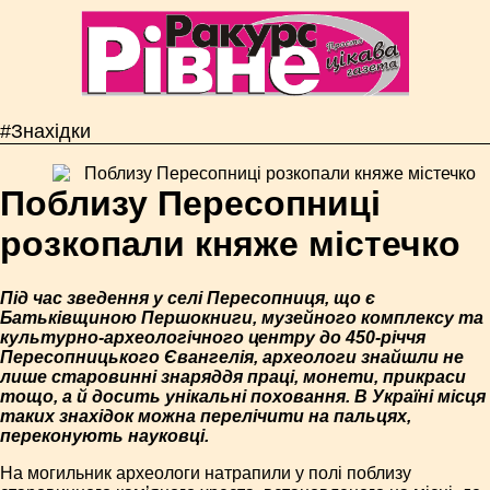
#Знахідки
Поблизу Пересопниці
розкопали княже містечко
Під час зведення у селі Пересопниця, що є
Батьківщиною Першокниги, музейного комплексу та
культурно-археологічного центру до 450-річчя
Пересопницького Євангелія, археологи знайшли не
лише старовинні знаряддя праці, монети, прикраси
тощо, а й досить унікальні поховання. В Україні місця
таких знахідок можна перелічити на пальцях,
переконують науковці.
На могильник археологи натрапили у полі поблизу