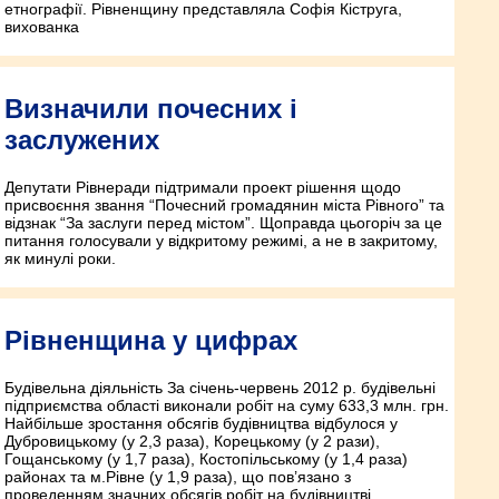
етнографії. Рівненщину представляла Софія Кіструга,
вихованка
Визначили почесних і
заслужених
Депутати Рівнеради підтримали проект рішення щодо
присвоєння звання “Почесний громадянин міста Рівного” та
відзнак “За заслуги перед містом”. Щоправда цьогоріч за це
питання голосували у відкритому режимі, а не в закритому,
як минулі роки.
Рівненщина у цифрах
Будівельна діяльність За січень-червень 2012 р. будівельні
підприємства області виконали робіт на суму 633,3 млн. грн.
Найбільше зростання обсягів будівництва відбулося у
Дубровицькому (у 2,3 раза), Корецькому (у 2 рази),
Гощанському (у 1,7 раза), Костопільському (у 1,4 раза)
районах та м.Рівне (у 1,9 раза), що пов’язано з
проведенням значних обсягів робіт на будівництві