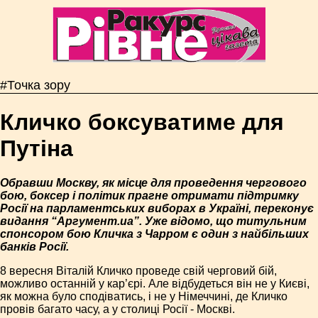
#Точка зору
Кличко боксуватиме для
Путіна
Обравши Москву, як місце для проведення чергового
бою, боксер і політик прагне отримати підтримку
Росії на парламентських виборах в Україні, переконує
видання “Аргумент.ua”. Уже відомо, що титульним
спонсором бою Кличка з Чарром є один з найбільших
банків Росії.
8 вересня Віталій Кличко проведе свій черговий бій,
можливо останній у кар’єрі. Але відбудеться він не у Києві,
як можна було сподіватись, і не у Німеччині, де Кличко
провів багато часу, а у столиці Росії - Москві.