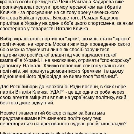
країна в особі президента Чечні Рамзана Кадирова вже
проплачувала послуги промоутерської компанії братів
Кличків - за просування на світову арену чеченського
боксера Байсангурова. Більше того, Рамзан Кадиров
прилітав в Україну на один з боїв цього спортсмена, за яким
спостерігав у товаристві Віталія Кличка.
Вибір української спортивної “зірки”, що мріє стати “зіркою”
політичною, на користь Москви як місця проведення свого
бою можна тлумачити лише як спосіб заручитися
підтримкою російської влади під час парламентської
кампанії в Україні. І, не виключено, отримати “спонсорську”
допомогу. На жаль, Кличко поповнив список українських
політиків, які прагнуть домовитися з Кремлем, і в цьому
відношенні його підборіддя не виявилося “залізним”.
Для Росії вибори до Верховної Ради восени, в яких бере
партія Віталія Кличка “УДАР” - це ще одна спроба через
своїх агентів зміцнити вплив на українську політику, який і
без того дуже відчутний.
Невже і знаменитий боксер слідом за багатьма
представниками вітчизняного політикуму теж
перетвориться на дресованого пуделя російської влади?
http://argumentua.com/stati/klichko-bokser-torgash-