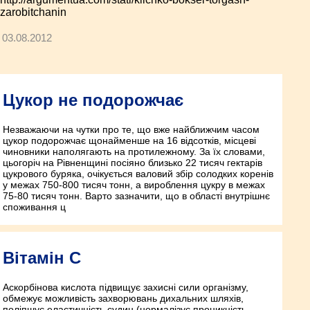
zarobitchanin
03.08.2012
Цукор не подорожчає
Незважаючи на чутки про те, що вже найближчим часом
цукор подорожчає щонайменше на 16 відсотків, місцеві
чиновники наполягають на протилежному. За їх словами,
цьогоріч на Рівненщині посіяно близько 22 тисяч гектарів
цукрового буряка, очікується валовий збір солодких коренів
у межах 750-800 тисяч тонн, а вироблення цукру в межах
75-80 тисяч тонн. Варто зазначити, що в області внутрішнє
споживання ц
Вітамін С
Аскорбінова кислота підвищує захисні сили організму,
обмежує можливість захворювань дихальних шляхів,
поліпшує еластичність судин (нормалізує проникність