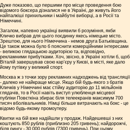
Дуже показово, що першими про місце проведення бою
відомого боксера дізналися не в Україні, де живуть його
найпалкіші прихильники і майбутні виборці, а в Росії та
Німеччині.
Загалом, напевно українці виявили б розуміння, якби
Кличко вибрав для цього поєдинку якесь німецьке місто.
Зрештою, для нього Німеччина - немов друга Батьківщина.
Це також можна було б пояснити комерційними інте­ресами
- великою глядацькою аудиторією та, відповідно,
рекламними прибутками. Хоч, звісно, в Україні хотіли б, щоб
Віталій завершував свою кар’єру у Києві, в місті, яке дало
йому путівку у великий спорт.
Москва ж з точки зору рекламних надходжень від трансляції
- далеко не найкраще місце. Якщо бій будь-якого з братів
Кличків у Німеччині має стійку аудиторію до 11 мільйонів
глядачів, то в Росії навіть виступ улюбленця місцевої
публіки Повєткіна збирає біля телеекранів максимум 700
тисяч вболівальників. Німці більше витрачають на бокс - це
відомо будь-якому промоутеру.
Квитки на бій вже надійшли у продаж. Найдешевші з них
коштують 850 рублів (приблизно 205 гривень); найдорожчі,
біля рингу - 30 000 рублів (7300 гривень). При цьому