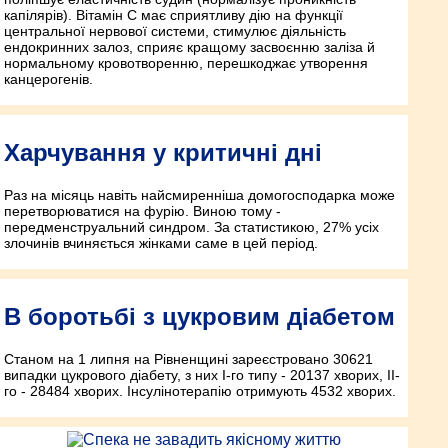
капілярів). Вітамін С має сприятливу дію на функції
центральної нервової системи, стимулює діяльність
ендокринних залоз, сприяє кращому засвоєнню заліза й
нормальному кровотворенню, перешкоджає утворення
канцерогенів.
Харчування у критичні дні
Раз на місяць навіть найсмиренніша домогосподарка може
перетворюватися на фурію. Виною тому -
передменструальний синдром. За статистикою, 27% усіх
злочинів вчиняється жінками саме в цей період.
В боротьбі з цукровим діабетом
Станом на 1 липня на Рівненщині зареєстровано 30621
випадки цукрового діабету, з них І-го типу - 20137 хворих, ІІ-
го - 28484 хворих. Інсулінотерапію отримують 4532 хворих.