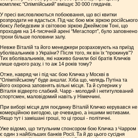
комплекс “Олімпійський” вміщує 30 000 глядачів.
У пресі висловлюються побоювання, що всі квитки
розпродати не вдасться. Під час бою між зіркою російського
боксу Лебедєвим зі світовою зіркою Джеймсом Тоні, що
проходив на 14-тисячній арені “Мегаспорт”, було заповнено
трохи більше половини залу.
Невже Віталій та його менеджери розраховують на приїзд
уболівальників з України? Після того, як він їх “прокинув”?
Тих вболівальників, які наживо бачили бої братів Кличків
лише одного разу, і то аж 14 років тому?
Отже, навряд чи і під час бою Кличка у Москві в
“Олімпійському” буде аншлаг. Хіба що, челядь Путіна та
його охорона заповнять вільні місця. Та й суперник у
Віталія відверто слабкий. Чарр - молодий і нетитулований
спортсмен, маловідомий навіть у Німеччині.
При виборі місця для поєдинку Віталій Кличко керувався не
комерційною вигодою, це очевидно, а іншими мотивами.
Якщо тут і замішані гроші, то ці гроші - політичні.
Уже відомо, що титульним спонсором бою Кличка з Чарром
є один з найбільших банків Росії. Та й до цього сусідня