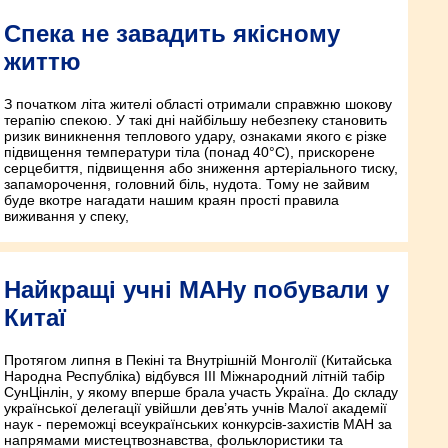
Спека не завадить якісному
життю
З початком літа жителі області отримали справжню шокову
терапію спекою. У такі дні найбільшу небезпеку становить
ризик виникнення теплового удару, ознаками якого є різке
підвищення температури тіла (понад 40°C), прискорене
серцебиття, підвищення або зниження артеріального тиску,
запаморочення, головний біль, нудота. Тому не зайвим
буде вкотре нагадати нашим краян прості правила
виживання у спеку,
Найкращі учні МАНу побували у
Китаї
Протягом липня в Пекіні та Внутрішній Монголії (Китайська
Народна Республіка) відбувся ІІІ Міжнародний літній табір
СунЦінлін, у якому вперше брала участь Україна. До складу
української делегації увійшли дев’ять учнів Малої академії
наук - переможці всеукраїнських конкурсів-захистів МАН за
напрямами мистецтвознавства, фольклористики та