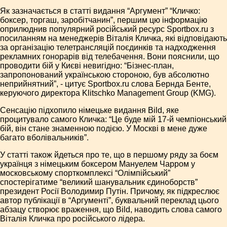
Як зазначається в статті видання “Аргумент” “Кличко:
боксер, торгаш, заробітчанин”, першим цю інформацію
оприлюднив популярний російський ресурс Sportbox.ru з
посиланням на менеджерів Віталія Кличка, які відповідають
за організацію телетрансляцій поєдинків та надходження
рекламних гонорарів від телебачення. Вони пояснили, що
проводити бій у Києві невигідно: “Бізнес-план,
запропонований українською стороною, був абсолютно
неприйнятний”, - цитує Sportbox.ru слова Бернда Бенте,
керуючого директора Klitschko Management Group (KMG).
Сенсацію підхопило німецьке видання Bild, яке
процитувало самого Кличка: “Це буде мій 17-й чемпіонський
бій, він стане знаменною подією. У Москві в мене дуже
багато вболівальників”.
У статті також йдеться про те, що в першому ряду за боєм
українця з німецьким боксером Мануелем Чарром у
московському спорткомплексі “Олімпійський”
спостерігатиме “великий шанувальник єдиноборств”
президент Росії Володимир Путін. Причому, як підкреслює
автор публікації в “Аргументі”, буквальний переклад цього
абзацу створює враження, що Bild, наводить слова самого
Віталія Кличка про російського лідера.