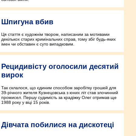
Шпигуна вбив
Ця стаття є художнім твором, написаним за мотивами
декількох старих кримінальних справ, тому збіг будь-яких
імен чи обставин є суто випадковим.
Рецидивісту оголосили десятий
вирок
Так склалося, що єдиним способом заробітку грошей для
39-річного жителя Кузнецовська з юних літ став злочинний
промисел. Першу судимість за крадіжку Олег отримав ще
1988 року у віці 15 років.
Дівчата побилися на дискотеці