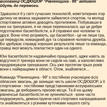
вихованці ОСДЮШОР “Рівненщина - 99” активно
йдуть до перемоги.
Здавалося б у світі сучасних технологій, комп’ютерних ігор
дитину не можна зацікавити займатися спортом, та молоді
спортсмени активно доводять протилежне. Побувавши в
них на тренуванні, я не лише переконалася, що це добре
підготовлені баскетболісти, а й справжні юні чоловіки та
друзі. Вони чітко розуміють, що баскетбол - це не лише гра,
це передусім, командний дух та справжня чоловіча дружба.
Бо здобуває справді хороших результатів лише та команда,
гравці якої можуть покластися один на одного.
Юні баскетболісти надзвичайно працьовиті, адже навіть за
відсутності тренера вони не сиділи на лаві, а наполегливо
продовжували тренування. Ось уже протягом трьох років
вони є найкращими в області. Отож, знайомтеся…
Команда “Рівненщина - 99” є постійною учасницею всіх
обласних змагань, де захищає честь школи ОСДЮШОР, а її
спортсмени - постійними представниками всеукраїнських
змагань, де виборюють призові місця. Та й на цьому
рівненські баскетболісти не зупиняються - вони часто
подорожують, демонструючи свої спортивні напрацювання
та знайомляться з різними куточками нашого світу.