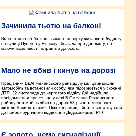
Зачинила тьотю на балконі
Вона стояла на балконі сьомого поверху житлового будинку
на вулиці Пушкіна у Рівному і благала про допомогу, не
маючи можливості потрапити до оселі…
Мало не вбив і кинув на дорозі
Працівники ВДАІ Рівненського райвідділу міліції знайшли
автомобіль та встановили особу, яка підозрюється у скоєнні
ДТП. 22 листопада до чергового відділу ДАІ надійшло
повідомлення про те, що у селі В.Омеляна Рівненського
району автомобіль збив на дорозі 53-річного місцевого
жителя Василя та зник. Пішохід вижив, і його госпіталізували
до нейрохірургічного відділення Дядьковицької РНЛ.
Є золото, нема сигналізації