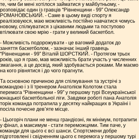
те, чим би мені хотілося займатися у майбутньому, -
розповідає один із гравців “Рівненщини - 99” Олександр
РОМАНОВСЬКИЙ. - Саме в цьому виді спорту я
реалізовуюся, маю можливість постійно навчатися чомусь
новому, спілкуватися з цікавими людьми та поступово
втілювати свою мрію - грати у великий баскетбол.
- Можливість подорожувати - це вагомий додаток до
заняття баскетболом, - зазначає інший гравець
“Рівненщини - 99” Віталій ШОРСТКИЙ. - Протягом трьох
років, що я граю, мав можливість брати участь у численних
змагання, а це досвід, який здобувається роками. Ми маємо
на кого рівнятися і до чого прагнути.
Та основною причиною для спілкування та зустрічі з
командою і з її тренером Анатолієм Колотом стала
перемога “Рівненщини - 99” у першому турі Всеукраїнської
юнацької баскетбольної ліги. Завдяки роботі пана Анатолія
торік команда потрапила у десятку найкращих в Україні і
посіла почесне дев’яте місце.
- Цьогоріч плани не менш грандіозні, як мінімум, потрапити
у фінал, а максимум - стати переможцями. Тим паче, у
команди для цього є всі шанси. Спортсмени добре
підготовлені і свідченням цього є перемога у першому турі