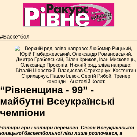
#Баскетбол
“Рівненщина - 99” -
майбутні Всеукраїнські
чемпіони
Чотири гри і чотири перемоги. Сезон Всеукраїнської
юнацької баскетбольної ліги лише розпочався, а