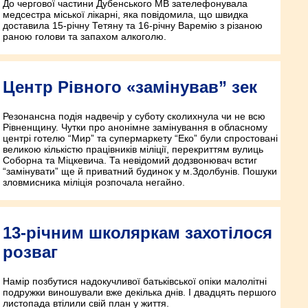
До чергової частини Дубенського МВ зателефонувала
медсестра міської лікарні, яка повідомила, що швидка
доставила 15-річну Тетяну та 16-річну Варемію з різаною
раною голови та запахом алкоголю.
Центр Рівного «замінував” зек
Резонансна подія надвечір у суботу сколихнула чи не всю
Рівненщину. Чутки про анонімне замінування в обласному
центрі готелю “Мир” та супермаркету “Еко” були спростовані
великою кількістю працівників міліції, перекриттям вулиць
Соборна та Міцкевича. Та невідомий додзвонювач встиг
“замінувати” ще й приватний будинок у м.Здолбунів. Пошуки
зловмисника міліція розпочала негайно.
13-річним школяркам захотілося
розваг
Намір позбутися надокучливої батьківської опіки малолітні
подружки виношували вже декілька днів. І двадцять першого
листопада втілили свій план у життя.