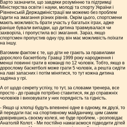
Варто зазначити, що завдяки розумінню та підтримці
Міністерства освіти і науки, молоді та спорту України і
Рівненській Держадміністрації ми можемо без проблем
їздити на змагання різних рівнів. Окрім цього, спортсмени
мають можливість брати участь у багатьох іграх, адже
раніше бували випадки, що дитина травмувалася чи
захворіла, і пропустила всі змагання. Зараз, якщо
спортсмен пропустив одну гру, він має можливість поїхати
на іншу.
Вагомим фактом є те, що діти не грають за правилами
дорослого баскетболу. Гравці 1999 року народження і
менші повинні грати в команді по 12 чоловік. Тобто, якщо в
дорослому баскетболі може грати 5 чоловік, а решта сидіти
на лаві запасних і потім мінятися, то тут кожна дитина
задіяна у грі.
А от щодо секрету успіху, то тут, за словами тренера, все
просто - до гравців потрібно ставитися, як до справжніх
чоловіків і виховувати у них порядність та гідність.
- Якщо ці хлопці будуть впевнені одне в одному, як друзі, то
й передати пас на спортивному майданчику, цим самим
довірившись своєму колезі, не буде проблем, - розповідає
Анатолій Колот. - Ми постійно намагаємося підводити дітей