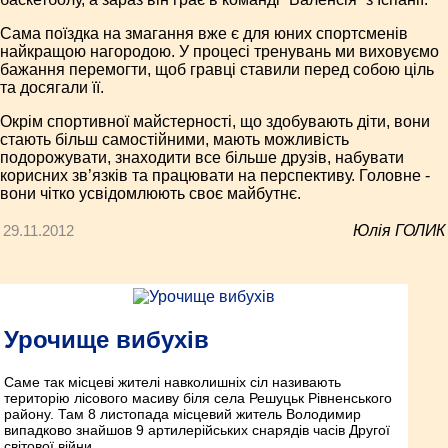
Сама поїздка на змагання вже є для юних спортсменів
найкращою нагородою. У процесі тренувань ми виховуємо
бажання перемогти, щоб гравці ставили перед собою ціль
та досягали її.
Окрім спортивної майстерності, що здобувають діти, вони
стають більш самостійними, мають можливість
подорожувати, знаходити все більше друзів, набувати
корисних зв’язків та працювати на перспективу. Головне -
вони чітко усвідомлюють своє майбутнє.
29.11.2012
Юлія ГОЛИК
Урочище вибухів
Саме так місцеві жителі навколишніх сіл називають
територію лісового масиву біля села Решуцьк Рівненського
району. Там 8 листопада місцевий житель Володимир
випадково знайшов 9 артилерійських снарядів часів Другої
світової війни.