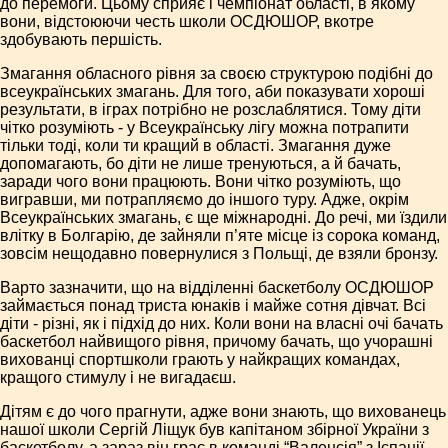
до перемоги. Цьому сприяє і чемпіонат області, в якому
вони, відстоюючи честь школи ОСДЮШОР, вкотре
здобувають першість.
Змагання обласного рівня за своєю структурою подібні до
всеукраїнських змагань. Для того, аби показувати хороші
результати, в іграх потрібно не розслаблятися. Тому діти
чітко розуміють - у Всеукраїнську лігу можна потрапити
тільки тоді, коли ти кращий в області. Змагання дуже
допомагають, бо діти не лише тренуються, а й бачать,
заради чого вони працюють. Вони чітко розуміють, що
вигравши, ми потрапляємо до іншого туру. Адже, окрім
Всеукраїнських змагань, є ще міжнародні. До речі, ми їздили
влітку в Болгарію, де зайняли п’яте місце із сорока команд,
зовсім нещодавно повернулися з Польщі, де взяли бронзу.
Варто зазначити, що на відділенні баскетболу ОСДЮШОР
займається понад триста юнаків і майже сотня дівчат. Всі
діти - різні, як і підхід до них. Коли вони на власні очі бачать
баскетбол найвищого рівня, причому бачать, що учорашні
вихованці спортшколи грають у найкращих командах,
кращого стимулу і не вигадаєш.
Дітям є до чого прагнути, адже вони знають, що вихованець
нашої школи Сергій Ліщук був капітаном збірної України з
баскетболу, а зараз він грає в команді “Валенсія” з Іспанії.