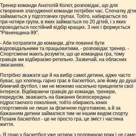
Тренер команди Анатолій Колот, розповідає, що для
створення злагодженої команди потрібен час. Спочатку діти
займаються у підготовчих групах. Тобто, набирається по
три-чотири групи, в яких займається по 20 дітей, і з яких
проводиться постійний відбір кращих. З них і формується
“Рівненщина-99”.
- Аби потрапити до команди, діти повинні бути
відповідальними та працьовитими, - розповідає тренер. -
Спортсмени мають розуміти, що це командна гра, тому
гравців ми відбираємо ретельно. Зазвичай, на обласних
змаганнях.
Потрібно зважати ще й на вибір самої дитини, адже часто
буває, що хлопець гарно грає в баскетбол, але йому до душі
ближчий футбол, і ми не можемо насильно прищепити свої
інтереси. Відбираючи гравців до команди, тренери,
передусім, зважають на бажання безпосередньо
підростаючого покоління, тобто обирають юних
спортсменів не лише за фізичною підготовкою, а й за
бажанням дитини займатися тим чи іншим видом спорту.
Позаяк баскетбол - це не просто гра, це зміст і частина
життя.
- Я граю у баскетбол уже чотири з половиною роки і це саме