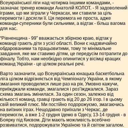
Всеукраїнської ліги над чотирма іншими командами, -
зазначає тренер команди Анатолій КОЛОТ. - Я задоволений
іграми, що ми зіграли у Черкасах, ми ставили за ціль
перемогти і досягли її. Ця перемога не проста, адже
команди-суперники були сильними, а відтак - більш вагома
для нас.
“Рівненщина - 99” вважається збірною краю, відтак у
команді грають діти з усієї області. Вони є надзвичайно
обдарованими та працьовитими, тому те мінімальне
завдання, яке ми ставимо дітям, це передусім потрапити до
фіналу. Тобто, нам необхідно опинитися у вісімці кращих
команд України - це цілком реальні речі.
Варто зазначити, що Всеукраїнська юнацька баскетбольна
ліга цілком відрізняється від Чемпіонату України, в якому
змагання проводилися лише раз на рік. Умовно кажучи,
приїжджали команди, змагалися і роз’їжджалися. Зараз
схема змагань змінилася. За один сезон, залежно від
кількості команд, гравці грають від 20 до 26 ігор. І в цьому
свій великий плюс. Ми постійно подорожуємо, змагаючись
на виїзних іграх. Нещодавно приїхали з Черкас, де
перемогли, а вже 1-2 грудня їдемо в Одесу, 13-14 грудня - в
Боярку під Києвом. Діти мають можливість всебічно
розвиватися, подорожувати Україною та й світом загалом.