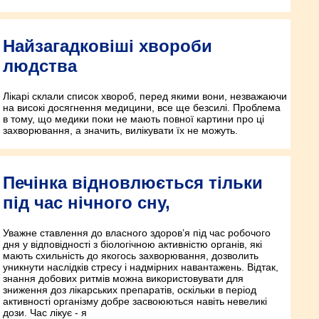
Найзагадковіші хвороби
людства
Лікарі склали список хвороб, перед якими вони, незважаючи
на високі досягнення медицини, все ще безсилі. Проблема
в тому, що медики поки не мають повної картини про ці
захворювання, а значить, вилікувати їх не можуть.
Печінка відновлюється тільки
під час нічного сну,
Уважне ставлення до власного здоров’я під час робочого
дня у відповідності з біологічною активністю органів, які
мають схильність до якогось захворювання, дозволить
уникнути наслідків стресу і надмірних навантажень. Відтак,
знання добових ритмів можна використовувати для
зниження доз лікарських препаратів, оскільки в період
активності організму добре засвоюються навіть невеликі
дози. Час лікує - я