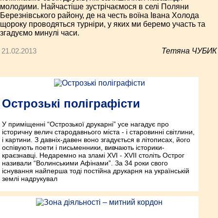
молодими. Найчастіше зустрічаємося в селі Поляни
Березнівського району, де на честь воїна Івана Холода
щороку проводяться турніри, у яких ми беремо участь та
згадуємо минулі часи.
21.02.2013
Тетяна ЧУБИК
Острозькі поліграфісти
У приміщенні “Острозької друкарні” усе нагадує про
історичну велич стародавнього міста - і старовинні світлини,
і картини. З давніх-давен воно згадується в літописах, його
оспівують поети і письменники, вивчають історики-
краєзнавці. Недаремно на зламі XVI - XVII століть Острог
називали “Волинськими Афінами”. За 34 роки свого
існування найперша тоді постійна друкарня на українській
землі надрукувал