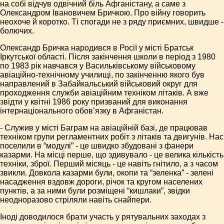
на собі відчув одвічний біль Афганістану, а саме з
Олександром Івановичем Бричкою. Про війну говорить
неохоче й коротко. Ті спогади не з ряду приємних, швидше -
болючих.
Олександр Бричка народився в Росії у місті Братськ
Іркутської області. Після закінчення школи в період з 1980
по 1983 рік навчався у Васильківському військовому
авіаційно-технічному училищі, по закінченню якого був
направлений в Забайкальський військовий округ для
проходження служби авіаційним техніком літаків. А вже
звідти у квітні 1986 року призваний для виконання
інтернаціонального обов’язку в Афганістан.
- Служив у місті Баграм на авіаційній базі, де працював
техніком групи регламентних робіт з літаків та двигунів. Нас
поселили в “модулі” - це швидко збудовані з фанери
казарми. На місці перше, що здивувало - це велика кількість
техніки, зброї. Перший місяць - це навіть гнітило, а з часом
звикли. Довкола казарми були, окопи та “зеленка” - зелені
насадження вздовж дороги, річок та кругом населених
пунктів, а за ними були розміщені “кишлаки”, звідки
неодноразово стріляли навіть снайпери.
Іноді доводилося брати участь у рятувальних заходах з