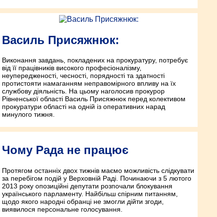
Василь Присяжнюк:
Виконання завдань, покладених на прокуратуру, потребує
від її працівників високого професіоналізму,
неупередженості, чесності, порядності та здатності
протистояти намаганням неправомірного впливу на їх
службову діяльність. На цьому наголосив прокурор
Рівненської області Василь Присяжнюк перед колективом
прокуратури області на одній із оперативних нарад
минулого тижня.
Чому Рада не працює
Протягом останніх двох тижнів маємо можливість слідкувати
за перебігом подій у Верховній Раді. Починаючи з 5 лютого
2013 року опозиційні депутати розпочали блокування
українського парламенту. Найбільш спірним питанням,
щодо якого народні обранці не змогли дійти згоди,
виявилося персональне голосування.