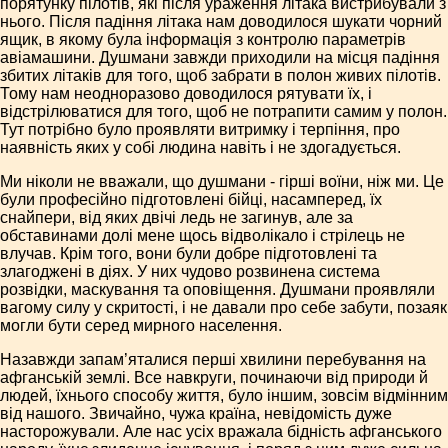
порятунку пілотів, які після ураження літака вистрибували з
нього. Після падіння літака нам доводилося шукати чорний
ящик, в якому була інформація з контролю параметрів
авіамашини. Душмани завжди приходили на місця падіння
збитих літаків для того, щоб забрати в полон живих пілотів.
Тому нам неодноразово доводилося рятувати їх, і
відстрілюватися для того, щоб не потрапити самим у полон.
Тут потрібно було проявляти витримку і терпіння, про
наявність яких у собі людина навіть і не здогадується.
Ми ніколи не вважали, що душмани - гірші воїни, ніж ми. Це
були професійно підготовлені бійці, насамперед, їх
снайпери, від яких двічі ледь не загинув, але за
обставинами долі мене щось відволікало і стрілець не
влучав. Крім того, вони були добре підготовлені та
злагоджені в діях. У них чудово розвинена система
розвідки, маскування та оповіщення. Душмани проявляли
вагому силу у скритості, і не давали про себе забути, позаяк
могли бути серед мирного населення.
Назавжди запам’яталися перші хвилини перебування на
афганській землі. Все навкруги, починаючи від природи й
людей, їхнього способу життя, було іншим, зовсім відмінним
від нашого. Звичайно, чужа країна, невідомість дуже
насторожували. Але нас усіх вражала бідність афганського