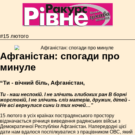
#15 лютого
Афганістан: спогади про
минуле
“Ти - вічний біль, Афганістан,
Ти - наш неспокій. І не злічить глибоких ран В борні
жорстокій, І не злічить сліз матерів, дружин, дітей -
Не всі вернулися сини із тих ночей…”
15 лютого в усіх країнах пострадянського простору
відзначається річниця виведення радянських військ з
Демократичної Республіки Афганістан. Напередодні цієї
дати нам вдалося поспілкуватися з працівником ОВС, який