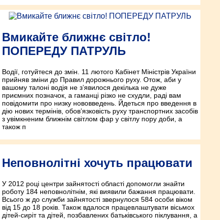
Вмикайте ближнє світло!
ПОПЕРЕДУ ПАТРУЛЬ
Водії, готуйтеся до змін. 11 лютого Кабінет Міністрів України
прийняв зміни до Правил дорожнього руху. Отож, аби у
вашому талоні водія не з’явилося декілька не дуже
приємних позначок, а гаманці різко не схудли, раді вам
повідомити про низку нововведень. Йдеться про введення в
дію нових термінів, обов’язковість руху транспортних засобів
з увімкненим ближнім світлом фар у світлу пору доби, а
також п
Неповнолітні хочуть працювати
У 2012 році центри зайнятості області допомогли знайти
роботу 184 неповнолітнім, які виявили бажання працювати.
Всього ж до служби зайнятості звернулося 584 особи віком
від 15 до 18 років. Також вдалося працевлаштувати вісьмох
дітей-сиріт та дітей, позбавлених батьківського піклування, а