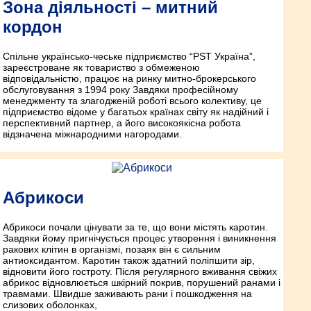
Зона діяльності – митний
кордон
Спільне українсько-чеське підприємство “PST Україна”,
зареєстроване як товариство з обмеженою
відповідальністю, працює на ринку митно-брокерського
обслуговування з 1994 року Завдяки професійному
менеджменту та злагодженій роботі всього колективу, це
підприємство відоме у багатьох країнах світу як надійний і
перспективний партнер, а його високоякісна робота
відзначена міжнародними нагородами.
Абрикоси
Абрикоси почали цінувати за те, що вони містять каротин.
Завдяки йому пригнічується процес утворення і виникнення
ракових клітин в організмі, позаяк він є сильним
антиоксидантом. Каротин також здатний поліпшити зір,
відновити його гостроту. Після регулярного вживання свіжих
абрикос відновлюється шкірний покрив, порушений ранами і
травмами. Швидше заживають рани і пошкодження на
слизових оболонках,