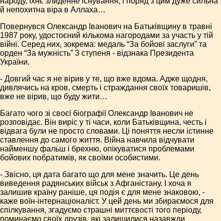
народу, їхнє злиденне існування, і поряд з цим дуже сильна
й непохитна віра в Аллаха…
Повернувся Олександр Іванович на Батьківщину в травні
1987 року, удостоєний кількома нагородами за участь у тій
війні. Серед них, зокрема: медаль “За бойові заслуги” та
орден “За мужність” 3 ступеня - відзнака Президента
України.
- Довгий час я не вірив у те, що вже вдома. Адже щодня,
дивлячись на кров, смерть і страждання своїх товаришів,
вже не вірив, що буду жити…
Багато чого зі своєї біографії Олександр Іванович не
розповідає. Він виріс у ті часи, коли Батьківщина, честь і
відвага були не просто словами. Ці поняття несли істинне
ставлення до самого життя. Війна навчила відчувати
найменшу фальш і брехню, опікуватися проблемами
бойових побратимів, як своїми особистими.
- Звісно, ця дата багато що для мене значить. Це день
виведення радянських військ з Афганістану. І хоча я
залишив країну раніше, ця подія є для мене знаковою, -
каже воїн-інтернаціоналіст. У цей день ми збираємося для
спілкування, згадуємо страшні миттєвості того періоду,
поминаємо своїх друзів, які залишилися назавжди