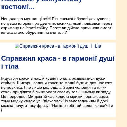
костюмі...
Нещодавно мешканці всієї Рівненської області жахнулися,
почувши історію про дев’ятикласника, який повісився через
отриману на іспиті трійку. Проте чи дійсно причиною смерті
юнака стало обурення на вчителя?
Cправжня краса - в гармонії душі
і тіла
Індустрія краси в нашій країні почала розвиватися дуже
стрімко. Шикарні салони краси та модні бутики для нас вже
не новинка. І не лише молодь, а й зрілі чоловіки та жінки
стали приділяти більше уваги своєму зовнішньому вигляду.
Це природно. Ми довгий час ходили сірими і однаковими,
тому модну хвилю усі “підхопили” із задоволенням й досі
можна почути таку фразу: “Навіщо тобі той салон краси? Ти
і