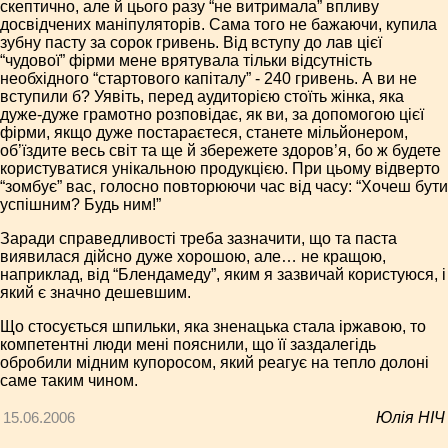
скептично, але й цього разу “не витримала” впливу
досвідчених маніпуляторів. Сама того не бажаючи, купила
зубну пасту за сорок гривень. Від вступу до лав цієї
“чудової” фірми мене врятувала тільки відсутність
необхідного “стартового капіталу” - 240 гривень. А ви не
вступили б? Уявіть, перед аудиторією стоїть жінка, яка
дуже-дуже грамотно розповідає, як ви, за допомогою цієї
фірми, якщо дуже постараєтеся, станете мільйонером,
об’їздите весь світ та ще й збережете здоров’я, бо ж будете
користуватися унікальною продукцією. При цьому відверто
“зомбує” вас, голосно повторюючи час від часу: “Хочеш бути
успішним? Будь ним!”
Заради справедливості треба зазначити, що та паста
виявилася дійсно дуже хорошою, але… не кращою,
наприклад, від “Блендамеду”, яким я зазвичай користуюся, і
який є значно дешевшим.
Що стосується шпильки, яка зненацька стала іржавою, то
компетентні люди мені пояснили, що її заздалегідь
обробили мідним купоросом, який реагує на тепло долоні
саме таким чином.
15.06.2006
Юлія НІЧ