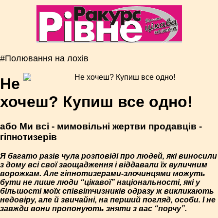
#Полювання на лохів
Не
хочеш? Купиш все одно!
або Ми всі - мимовільні жертви продавців -
гіпнотизерів
Я багато разів чула розповіді про людей, які виносили
з дому всі свої заощадження і віддавали їх вуличним
ворожкам. Але гіпнотизерами-злочинцями можуть
бути не лише люди “цікавої” національності, які у
більшості моїх співвітчизників одразу ж викликають
недовіру, але й звичайні, на перший погляд, особи. І не
завжди вони пропонують зняти з вас “порчу”.