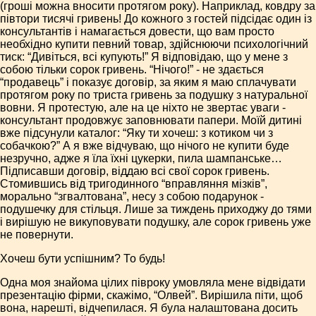
(гроші можна вносити протягом року). Наприклад, ковдру за
півтори тисячі гривень! До кожного з гостей підсідає один із
консультантів і намагається довести, що вам просто
необхідно купити певний товар, здійснюючи психологічний
тиск: “Дивіться, всі купують!” Я відповідаю, що у мене з
собою тільки сорок гривень. “Нічого!” - не здається
“продавець” і показує договір, за яким я маю сплачувати
протягом року по триста гривень за подушку з натуральної
вовни. Я протестую, але на це ніхто не звертає уваги -
консультант продовжує заповнювати папери. Моїй дитині
вже підсунули каталог: “Яку ти хочеш: з котиком чи з
собачкою?” А я вже відчуваю, що нічого не купити буде
незручно, адже я їла їхні цукерки, пила шампанське…
Підписавши договір, віддаю всі свої сорок гривень.
Стомившись від тригодинного “вправляння мізків”,
морально “згвалтована”, несу з собою подарунок -
подушечку для стільця. Лише за тиждень приходжу до тями
і вирішую не викуповувати подушку, але сорок гривень уже
не повернути.
Хочеш бути успішним? То будь!
Одна моя знайома цілих півроку умовляла мене відвідати
презентацію фірми, скажімо, “Олвей”. Вирішила піти, щоб
вона, нарешті, відчепилася. Я була налаштована досить