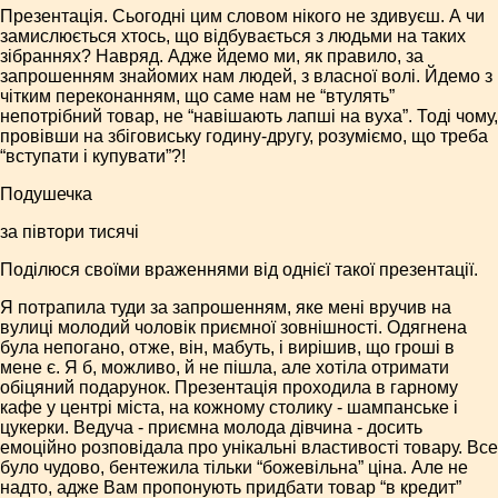
Презентація. Сьогодні цим словом нікого не здивуєш. А чи
замислюється хтось, що відбувається з людьми на таких
зібраннях? Навряд. Адже йдемо ми, як правило, за
запрошенням знайомих нам людей, з власної волі. Йдемо з
чітким переконанням, що саме нам не “втулять”
непотрібний товар, не “навішають лапші на вуха”. Тоді чому,
провівши на збіговиську годину-другу, розуміємо, що треба
“вступати і купувати”?!
Подушечка
за півтори тисячі
Поділюся своїми враженнями від однієї такої презентації.
Я потрапила туди за запрошенням, яке мені вручив на
вулиці молодий чоловік приємної зовнішності. Одягнена
була непогано, отже, він, мабуть, і вирішив, що гроші в
мене є. Я б, можливо, й не пішла, але хотіла отримати
обіцяний подарунок. Презентація проходила в гарному
кафе у центрі міста, на кожному столику - шампанське і
цукерки. Ведуча - приємна молода дівчина - досить
емоційно розповідала про унікальні властивості товару. Все
було чудово, бентежила тільки “божевільна” ціна. Але не
надто, адже Вам пропонують придбати товар “в кредит”