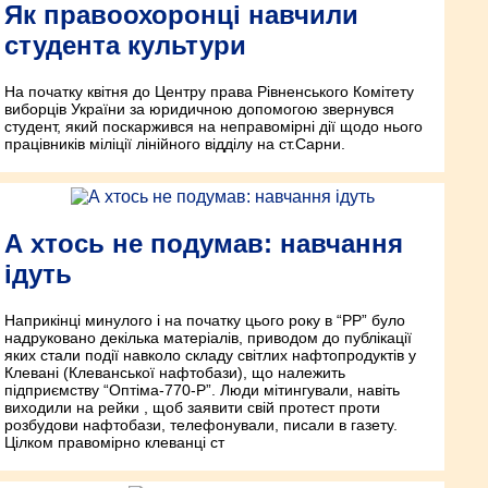
Як правоохоронці навчили
студента культури
На початку квітня до Центру права Рівненського Комітету
виборців України за юридичною допомогою звернувся
студент, який поскаржився на неправомірні дії щодо нього
працівників міліції лінійного відділу на ст.Сарни.
А хтось не подумав: навчання
ідуть
Наприкінці минулого і на початку цього року в “РР” було
надруковано декілька матеріалів, приводом до публікації
яких стали події навколо складу світлих нафтопродуктів у
Клевані (Клеванської нафтобази), що належить
підприємству “Оптіма-770-Р”. Люди мітингували, навіть
виходили на рейки , щоб заявити свій протест проти
розбудови нафтобази, телефонували, писали в газету.
Цілком правомірно клеванці ст