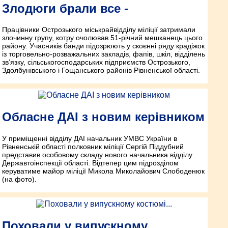
Злодюги брали все -
Працівники Острозького міськрайвідділу міліції затримали
злочинну групу, котру очолював 51-річний мешканець цього
району. Учасників банди підозрюють у скоєнні ряду крадіжок
із торговельно-розважальних закладів, фапів, шкіл, відділень
зв’язку, сільськогосподарських підприємств Острозького,
Здолбунівського і Гощанського районів Рівненської області.
Обласне ДАІ з новим керівником
У приміщенні відділу ДАІ начальник УМВС України в
Рівненській області полковник міліції Сергій Піддубний
представив особовому складу нового начальника відділу
Державтоінспекції області. Відтепер цим підрозділом
керуватиме майор міліції Микола Миколайович Слободенюк
(на фото).
Поховали у випускному