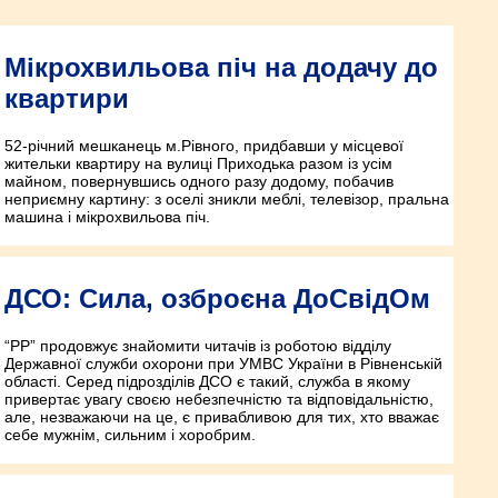
Мікрохвильова піч на додачу до
квартири
52-річний мешканець м.Рівного, придбавши у місцевої
жительки квартиру на вулиці Приходька разом із усім
майном, повернувшись одного разу додому, побачив
неприємну картину: з оселі зникли меблі, телевізор, пральна
машина і мікрохвильова піч.
ДСО: Сила, озброєна ДоСвідОм
“РР” продовжує знайомити читачів із роботою відділу
Державної служби охорони при УМВС України в Рівненській
області. Серед підрозділів ДСО є такий, служба в якому
привертає увагу своєю небезпечністю та відповідальністю,
але, незважаючи на це, є привабливою для тих, хто вважає
себе мужнім, сильним і хоробрим.