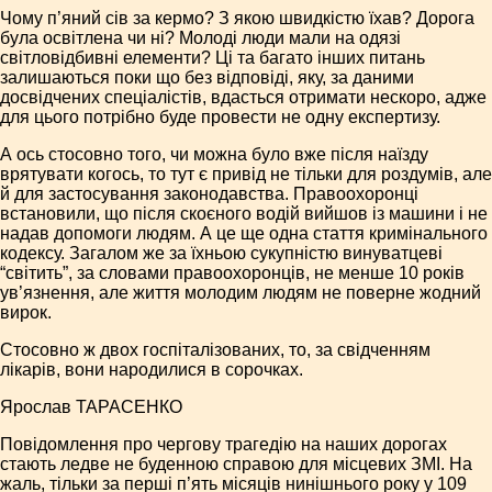
Чому п’яний сів за кермо? З якою швидкістю їхав? Дорога
була освітлена чи ні? Молоді люди мали на одязі
світловідбивні елементи? Ці та багато інших питань
залишаються поки що без відповіді, яку, за даними
досвідчених спеціалістів, вдасться отримати нескоро, адже
для цього потрібно буде провести не одну експертизу.
А ось стосовно того, чи можна було вже після наїзду
врятувати когось, то тут є привід не тільки для роздумів, але
й для застосування законодавства. Правоохоронці
встановили, що після скоєного водій вийшов із машини і не
надав допомоги людям. А це ще одна стаття кримінального
кодексу. Загалом же за їхньою сукупністю винуватцеві
“світить”, за словами правоохоронців, не менше 10 років
ув’язнення, але життя молодим людям не поверне жодний
вирок.
Стосовно ж двох госпіталізованих, то, за свідченням
лікарів, вони народилися в сорочках.
Ярослав ТАРАСЕНКО
Повідомлення про чергову трагедію на наших дорогах
стають ледве не буденною справою для місцевих ЗМІ. На
жаль, тільки за перші п’ять місяців нинішнього року у 109