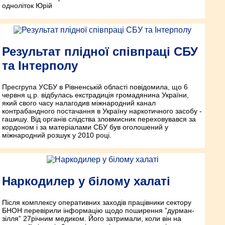
одноліток Юрій
Результат плідної співпраці СБУ
та Інтерполу
Прес­група УСБУ в Рівненській області повідомила, що 6
червня ц.р. відбулась екстрадиція громадянина України,
який свого часу налагодив міжнародний канал
контрабандного пос­тачання в Україну наркотичного засобу ­
гашишу. Від органів слідства зловмисник переховувався за
кордоном і за матеріалами СБУ був оголошений у
міжнародний розшук у 2010 році.
Наркодилер у білому халаті
Після комплексу оперативних заходів працівники сектору
БНОН перевірили інформацію щодо поширення ”дурман­
зілля” 27­річним медиком. Його затримали, коли він на