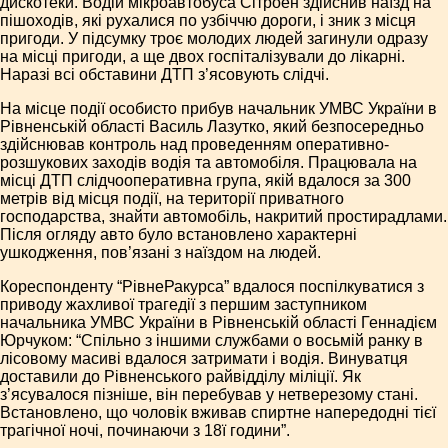
дискотеки. Водій мікроавтобуса Сітроен здійснив наїзд на
пішоходів, які рухалися по узбіччю дороги, і зник з місця
пригоди. У підсумку троє молодих людей загинули одразу
на місці пригоди, а ще двох госпіталізували до лікарні.
Наразі всі обставини ДТП з’ясовують слідчі.
На місце події особисто прибув начальник УМВС України в
Рівненській області Василь Лазутко, який безпосередньо
здійснював контроль над проведенням оперативно­
розшукових заходів водія та автомобіля. Працювала на
місці ДТП слідчо­оперативна група, якій вдалося за 300
метрів від місця події, на території приватного
господарства, знайти автомобіль, накритий простирадлами.
Після огляду авто було встановлено характерні
ушкодження, пов’язані з наїздом на людей.
Кореспонденту “Рівне­Ракурса” вдалося поспілкуватися з
приводу жахливої трагедії з першим заступником
начальника УМВС України в Рівненській області Геннадієм
Юрчуком: “Спільно з іншими службами о восьмій ранку в
лісовому масиві вдалося затримати і водія. Винуватця
доставили до Рівненського райвідділу міліції. Як
з’ясувалося пізніше, він перебував у нетверезому стані.
Встановлено, що чоловік вживав спиртне напередодні тієї
трагічної ночі, починаючи з 18­ї години”.