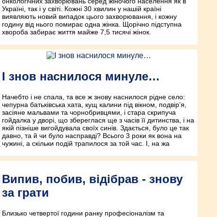
онкологічних захворювань серед жіночого населення як в
Україні, так і у світі. Кожні 30 хвилин у нашій країні
виявляють новий випадок цього захворювання, і кожну
годину від нього помирає одна жінка. Щорічно підступна
хвороба забирає життя майже 7,5 тисячі жінок.
І знов наснилося минуле…
Начебто і не спала, та все ж знову наснилося рідне село:
чепурна батьківська хата, кущ калини під вікном, подвір’я,
засіяне мальвами та чорнобривцями, і стара скрипуча
гойдалка у дворі, що збереглася ще з часів її дитинства, і на
якій пізніше вигойдувала своїх синів. Здається, було це так
давно, та й чи було насправді? Всього 3 роки як вона на
чужині, а скільки подій трапилося за той час. І, на жа
Випив, побив, відібрав - знову
за грати
Близько четвертої години ранку професіоналізм та