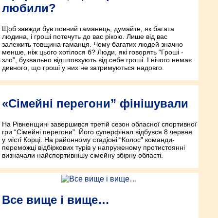
любили?
Щоб завжди був пов­ний гаманець, думайте, як багата
людина, і гроші потечуть до вас рікою. Лише від вас
залежить товщина гаманця. Чому багатих людей значно
менше, ніж цього хотілося б? Люди, які говорять “Гроші ­
зло”, буквально відштовхують від себе гроші. І нічого немає
дивного, що гроші у них не затримуються надовго.
«Сімейні перегони” фінішували
На Рівненщині завершився третій сезон обласної спортивної
гри “Сімейні перегони”. Його суперфінал відбувся 8 червня
у місті Корці. На районному стадіоні “Колос” команди­
переможці відбіркових турів у напруженому протистоянні
визначали найспортивнішу сімейну збірну області.
Все вище і вище…