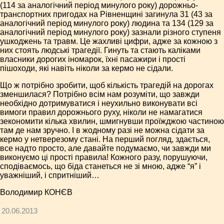
(114 за аналогічний період минулого року) дорожньо­
транспортних пригодах на Рівненщині загинула 31 (43 за
аналогічний період минулого року) людина та 134 (129 за
аналогічний період минулого року) зазнали різного ступеня
ушкоджень та травм. Це жахливі цифри, адже за кожною з
них стоять людські трагедії. Гинуть та стають каліками
власники дорогих іномарок, їхні пасажири і прості
пішоходи, які навіть ніколи за кермо не сідали.
Що ж потрібно зробити, щоб кількість трагедій на дорогах
зменшилася? Потрібно всім нам розуміти, що завжди
необхідно дотримуватися і неухильно виконувати всі
вимоги правил дорожнього руху, ніколи не намагатися
зекономити кілька хвилин, шмигнувши проїжджою частиною
там де нам зручно. І в жодному разі не можна сідати за
кермо у нетверезому стані. На перший погляд, здається,
все надто просто, але давайте подумаємо, чи завжди ми
виконуємо ці прості правила! Кожного разу, порушуючи,
сподіваємось, що біда станеться не зі мною, адже “я” і
уважніший, і спритніший…
Володимир КОНЄВ
20.06.2013