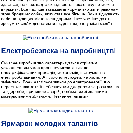
здається, не є аж надто складною та такою, яку не можна
вирішити. Все частіше заважають нормально жити рівнянам
зграї бродячих собак, яких стає все більше. Вони відчувають
себе на вулицях міста господарями, і все частіше дають
зрозуміти своїм двоногим конкурентам, хто у місті хазяїн.
Електробезпека на виробництві
Сучасне виробництво характеризується стрімким
ускладненням умов праці, великою кількістю
електрифікованих приладів, механізмів, інструментів,
електрообладнання. А психологія людей, на жаль, не
змінилась. Вони настільки звикли до електроенергії, що
перестали вважати її небезпечним джерелом загрози життю
та здоров’ю, причиною аварій, пов’язаних зі значними
матеріальними збитками. Незнання, низький
Ярмарок молодих талантів