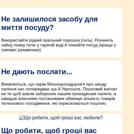
Не залишилося засобу для
миття посуду?
Використайте рідкий пральний порошок (гель). Розчиніть
чайну ложку гелю у гарячій воді й помийте посуд (краще у
гумових рукавичках).
Не дають послати...
Виявляється, що окрім Мінохорон­здоров'я про шкоду
паління нас попереджає ще й Укрпошта. Поштовий магнат
не те щоб зовсім забороняє нашим громадянам палити, а
швидше власними постановами обмежує кількість товарів
тютюнового поход­ження, які пересилаються поштою.
Що робити, щоб гроші вас