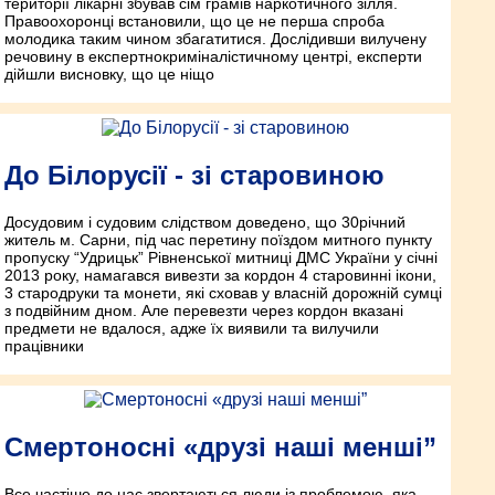
території лікарні збував сім грамів наркотичного зілля.
Правоохоронці встановили, що це не перша спроба
молодика таким чином збагатитися. Дослідивши вилучену
речовину в експертно­криміналістичному центрі, експерти
дійшли висновку, що це ніщо
До Білорусії - зі старовиною
Досудовим і судовим слідством доведено, що 30­річний
житель м. Сарни, під час перетину поїздом митного пункту
пропуску “Удрицьк” Рівненської митниці ДМС України у січні
2013 року, намагався вивезти за кордон 4 старовинні ікони,
3 стародруки та монети, які сховав у власній дорожній сумці
з подвійним дном. Але перевезти через кордон вказані
предмети не вдалося, адже їх виявили та вилучили
працівники
Смертоносні «друзі наші менші”
Все частіше до нас звертаються люди із проблемою, яка,