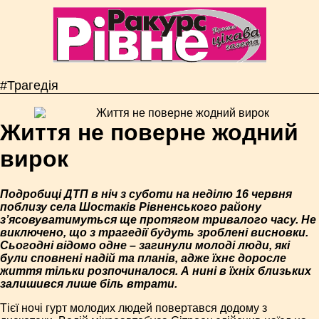
#Трагедія
Життя не поверне жодний
вирок
Подробиці ДТП в ніч з суботи на неділю 16 червня
поблизу села Шостаків Рівненського району
з’ясовуватимуться ще протягом тривалого часу. Не
виключено, що з трагедії будуть зроблені висновки.
Сьогодні відомо одне – загинули молоді люди, які
були сповнені надій та планів, адже їхнє доросле
життя тільки розпочиналося. А нині в їхніх близьких
залишився лише біль втрати.
Тієї ночі гурт молодих людей повертався додому з