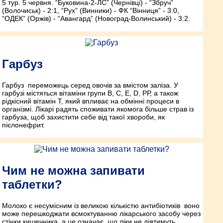
5 тур. 5 червня. “Буковина-2-ЛС” (Чернівці) - “Збруч”
(Волочиськ) - 2:1, “Рух” (Винники) - ФК “Вінниця” - 3:0,
“ОДЕК” (Оржів) - “Авангард” (Новоград-Волинський) - 3:2.
Гарбуз
Гарбуз ­ переможець серед овочів за вмістом заліза. У
гарбузі містяться вітаміни групи В, C, E, D, РР, а також
рідкісний вітамін T, який впливає на обмінні процеси в
організмі. Лікарі радять споживати якомога більше страв із
гарбуза, щоб захистити себе від такої хвороби, як
пієлонефрит.
Чим не можна запивати
таблетки?
Молоко є несумісним із великою кількістю антибіотиків ­ воно
може перешкоджати всмоктуванню лікарського засобу через
стінки кишечника, а це означає, що ліки не діятимуть.