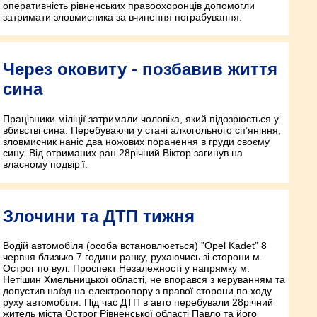
оперативність рівненських правоохоронців допомогли
затримати зловмисника за вчинення пограбування.
Через оковиту - позбавив життя
сина
Працівники міліції затримали чоловіка, який підозрюється у
вбивстві сина. Перебуваючи у стані алкогольного сп’яніння,
зловмисник наніс два ножових поранення в груди своєму
сину. Від отриманих ран 28­річний Віктор загинув на
власному подвір’ї.
Злочини та ДТП тижня
Водій автомобіля (особа встановлюється) ”Opel Kadet” 8
червня близько 7 години ранку, рухаючись зі сторони м.
Острог по вул. Проспект Незалежності у напрямку м.
Нетішин Хмельницької області, не впорався з керуванням та
допустив наїзд на електроопору з правої сторони по ходу
руху автомобіля. Під час ДТП в авто перебували 28­річний
житель міста Острог Рівненської області Павло та його