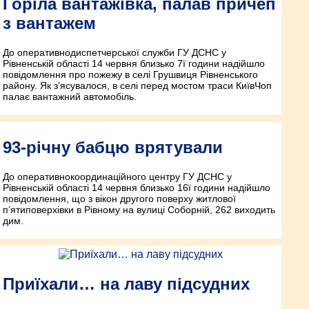
Горіла вантажівка, палав причеп
з вантажем
До оперативно­диспетчерської служби ГУ ДСНС у
Рівненській області 14 червня близько 7­ї години надійшло
повідомлення про пожежу в селі Грушвиця Рівненського
району. Як з’ясувалося, в селі перед мостом траси Київ­Чоп
палає вантажний автомобіль.
93-річну бабцю врятували
До оперативно­координаційного центру ГУ ДСНС у
Рівненській області 14 червня близько 16­ї години надійшло
повідомлення, що з вікон другого поверху житлової
п’ятиповерхівки в Рівному на вулиці Соборній, 262 виходить
дим.
Приїхали… на лаву підсудних