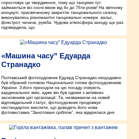
спростовує це твердження, тому що танцями тут
займаються всі охочі віком від 4­х до 75­ти років! На звітному
концерті, присвяченому закриттю танцювального сезону,
виконувались різноманітні танцювальні номери ­ вальс,
фокстрот, ча­ча­ча, румба. Чудова атмосфера заходу ще раз
підтвердила, що
«Машина часу” Едуарда
Странадко
Полтавський фотохудожник Едуард Странадко нещодавно
був обраний головою Національної спілки фотохудожників
України. З його приходом на цю посаду очікують
кардинальних змін, адже він був одним з активних
засновників цієї організації. Та, незважаючи на новий
відповідальний статус, фотохудожник продовжує
нестандартно мислити, що доводить його нова
фотовиставка “Занотовані сріблом”, яка відкрилася дня