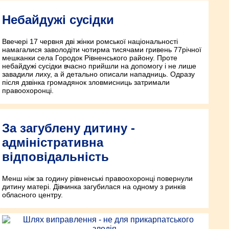
Небайдужі сусідки
Ввечері 17 червня дві жінки ромської національності
намагалися заволодіти чотирма тисячами гривень 77­річної
мешканки села Городок Рівненського району. Проте
небайдужі сусідки вчасно прийшли на допомогу і не лише
завадили лиху, а й детально описали нападниць. Одразу
після дзвінка громадянок зловмисниць затримали
правоохоронці.
За загублену дитину -
адміністративна
відповідальність
Менш ніж за годину рівненські правоохоронці повернули
дитину матері. Дівчинка загубилася на одному з ринків
обласного центру.