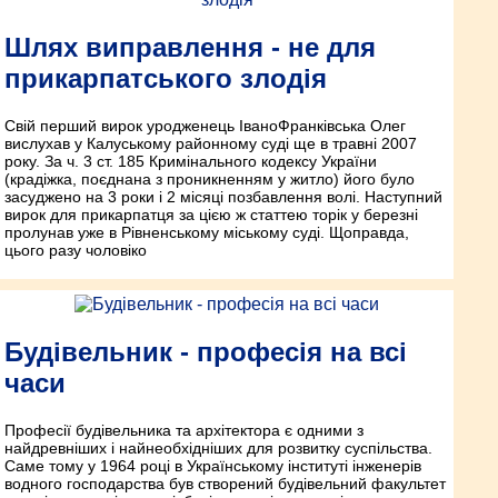
Шлях виправлення - не для
прикарпатського злодія
Свій перший вирок уродженець Івано­Франківська Олег
вислухав у Калуському районному суді ще в травні 2007
року. За ч. 3 ст. 185 Кримінального кодексу України
(крадіжка, поєднана з проникненням у житло) його було
засуджено на 3 роки і 2 місяці позбавлення волі. Нас­тупний
вирок для прикарпатця за цією ж статтею торік у березні
пролунав уже в Рівненському міському суді. Щоправда,
цього разу чоловіко
Будівельник - професія на всі
часи
Професії будівельника та архітектора є одними з
найдревніших і найнеобхідніших для розвитку суспільства.
Саме тому у 1964 році в Українському інституті інженерів
водного господарства був створений будівельний факультет