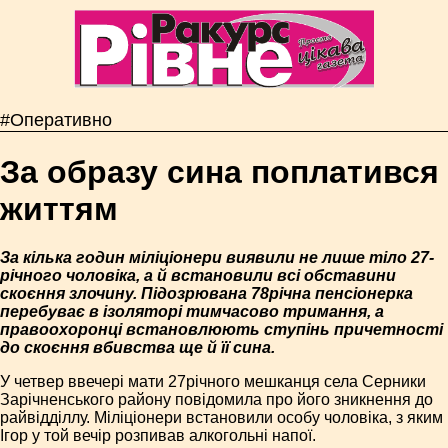
#Оперативно
За образу сина поплатився
життям
За кілька годин міліціонери виявили не лише тіло 27­
річного чоловіка, а й встановили всі обставини
скоєння злочину. Підозрювана 78­річна пенсіонерка
перебуває в ізоляторі тимчасово тримання, а
правоохоронці встановлюють ступінь причетності
до скоєння вбивства ще й її сина.
У четвер ввечері мати 27­річного мешканця села Серники
Зарічненського району повідомила про його зникнення до
райвідділлу. Міліціонери встановили особу чоловіка, з яким
Ігор у той вечір розпивав алкогольні напої.