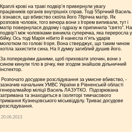
Краплі крові на траві подвір’я привернули увагу
працівників органів внутрішніх справ. Тоді 55­річний Василь
і зізнав­ся, що вбивство скоїла його 78­річна матір. Як
розповів чоловік, того вечора вони з Ігорем випивали, тут і
матір повернулася додому і одразу ж припинила “свято”. На
подвір’ї між чоловіками виникла суперечка, яка переросла у
бійку. Ось тоді Марія нібито й нанесла п’ять ударів
молотком по голові Ігоря. Вона стверджує, що таким чином
хотіла захистити сина. На її думку загиблий душив його.
За попередніми даними, щоб приховати злочин, вони з
сином кинули тіло в річку, яке згодом знайшов дільничний
інспектор.
­ Розпочато досудове розслідування за умисне вбивство, ­
зазначив начальник УМВС України в Рівненській області
генерал­майор міліції Василь ЛАЗУТКО. ­ Пі­дозрювана
затримана та знаходиться в ізоляторі тимчасового
тримання Кузнецовського міськвідділу. Триває досудове
розслідування.
20.06.2013