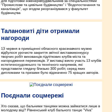
для підготовки інженерів­будівельників за спеціальностями
“Промислове та цивільне будівництво” і “Водопостачання та
каналізація”, що згодом реорганізувався у факультет
будівництва
Талановиті діти отримали
нагороди
13 червня в приміщенні обласного краєзнавчого музею
відбулося урочисте закриття звітної виставки­конкурсу
творчих робіт вихованців підліткових клубів міста та
нагородження переможців. У виставці взяло участь 13 клубів
естетично­художнього та технічного напрямків, які
представили глядачу близько 300 робіт, серед яких
дипломами та призами було відзначено 75 кращих авторів.
Поєднали соцмережі
Хто сказав, що бальними танцями можна займатися лише в
молодому віці? Рівненський клуб бального танцю "Viva"