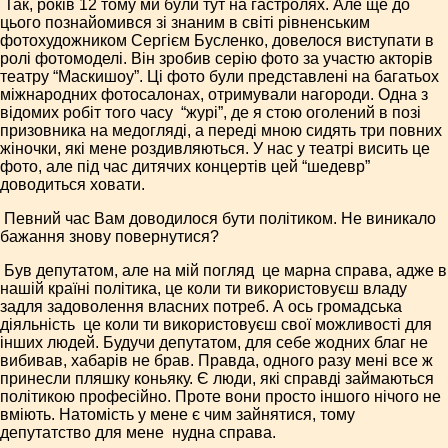
­ Так, років 12 тому ми були тут на гастролях. Але ще до
цього познайомився зі знаним в світі рівненським
фотохудожником Сергієм Бусленко, довелося вис­тупати в
ролі фотомоделі. Він зробив серію фото за участю акторів
театру “Маски­шоу”. Ці фото були представлені на багатьох
міжнародних фотосалонах, отримували нагороди. Одна з
відомих робіт того часу ­ “журі”, де я стою оголений в позі
призовника на медогляді, а переді мною сидять три повних
жіночки, які мене роздивляються. У нас у театрі висить це
фото, але під час дитячих концертів цей “шедевр”
доводиться ховати.
­ Певний час Вам доводилося бути політиком. Не виникало
бажання знову повернутися?
­ Був депутатом, але на мій погляд ­ це марна справа, адже в
нашій країні політика, це коли ти використовуєш владу
задля задоволення власних потреб. А ось громадська
діяльність ­ це коли ти використовуєш свої можливості для
інших людей. Будучи депутатом, для себе жодних благ не
вибивав, хабарів не брав. Правда, одного разу мені все ж
принесли пляшку коньяку. Є люди, які справді займаються
політикою професійно. Проте вони просто іншого нічого не
вміють. Натомість у мене є чим зайнятися, тому
депутатство для мене ­ нудна справа.