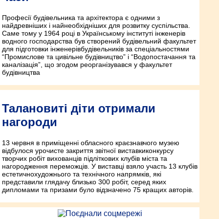
Професії будівельника та архітектора є одними з
найдревніших і найнеобхідніших для розвитку суспільства.
Саме тому у 1964 році в Українському інституті інженерів
водного господарства був створений будівельний факультет
для підготовки інженерів­будівельників за спеціальностями
“Промислове та цивільне будівництво” і “Водопостачання та
каналізація”, що згодом реорганізувався у факультет
будівництва
Талановиті діти отримали
нагороди
13 червня в приміщенні обласного краєзнавчого музею
відбулося урочисте закриття звітної виставки­конкурсу
творчих робіт вихованців підліткових клубів міста та
нагородження переможців. У виставці взяло участь 13 клубів
естетично­художнього та технічного напрямків, які
представили глядачу близько 300 робіт, серед яких
дипломами та призами було відзначено 75 кращих авторів.