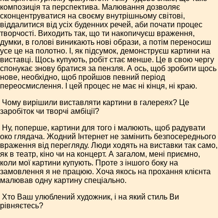
композиція та перспектива. Малювання дозволяє
сконцентруватися на своєму внутрішньому світові,
віддалитися від усіх буденних речей, аби почати процес
творчості. Виходить так, що ти накопичуєш враження,
думки, в голові виникають нові образи, а потім переносиш
усе це на полотно. І, як підсумок, демонструєш картини на
виставці. Щось купують, робіт стає менше. Це в свою чергу
спонукає знову братися за пензля. А ось, щоб зробити щось
нове, необхідно, щоб пройшов певний період
переосмислення. І цей процес не має ні кінця, ні краю.
­ Чому вирішили виставляти картини в галереях? Це
заробіток чи творчі амбіції?
­ Ну, по­перше, картини для того і малюють, щоб радувати
око глядача. Жодний Інтернет не замінить безпосереднього
враження від перегляду. Люди ходять на виставки так само,
як в театр, кіно чи на концерт. А загалом, мені приємно,
коли мої картини купують. Проте з іншого боку на
замовлення я не працюю. Хоча якось на прохання клієнта
малював одну картину спеціально.
­ Хто Ваш улюблений худож­ник, і на який стиль Ви
рівняєтесь?