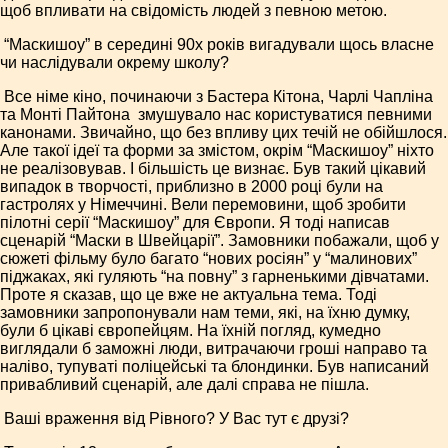
щоб впливати на свідомість людей з певною метою.
­ “Маски­шоу” в середині 90­х років вигадували щось власне
чи наслідували окрему школу?
­ Все німе кіно, починаючи з Бастера Кітона, Чарлі Чапліна
та Монті Пайтона ­ змушувало нас користуватися певними
канонами. Звичайно, що без впливу цих течій не обійшлося.
Але такої ідеї та форми за змістом, окрім “Маски­шоу” ніхто
не реалізовував. І більшість це визнає. Був такий цікавий
випадок в творчості, приблизно в 2000 році були на
гастролях у Німеччині. Вели перемовини, щоб зробити
пілотні серії “Маски­шоу” для Європи. Я тоді написав
сценарій “Маски в Швейцарії”. Замовники побажали, щоб у
сюжеті фільму було багато “нових росіян” у “малинових”
піджаках, які гуляють “на повну” з гарненькими дівчатами.
Проте я сказав, що це вже не актуальна тема. Тоді
замовники запропонували нам теми, які, на їхню думку,
були б цікаві європейцям. На їхній погляд, кумедно
виглядали б заможні люди, витрачаючи гроші направо та
наліво, тупуваті поліцейські та блондинки. Був написаний
привабливий сценарій, але далі справа не пішла.
­ Ваші враження від Рівного? У Вас тут є друзі?