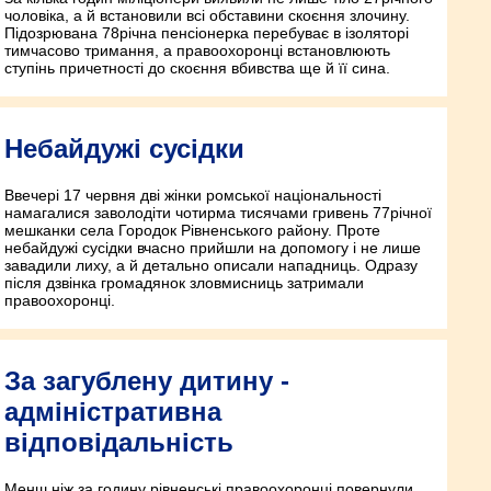
чоловіка, а й встановили всі обставини скоєння злочину.
Підозрювана 78­річна пенсіонерка перебуває в ізоляторі
тимчасово тримання, а правоохоронці встановлюють
ступінь причетності до скоєння вбивства ще й її сина.
Небайдужі сусідки
Ввечері 17 червня дві жінки ромської національності
намагалися заволодіти чотирма тисячами гривень 77­річної
мешканки села Городок Рівненського району. Проте
небайдужі сусідки вчасно прийшли на допомогу і не лише
завадили лиху, а й детально описали нападниць. Одразу
після дзвінка громадянок зловмисниць затримали
правоохоронці.
За загублену дитину -
адміністративна
відповідальність
Менш ніж за годину рівненські правоохоронці повернули