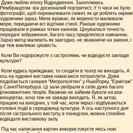
­ Дуже люблю епоху Відрод­ження. Захоплююсь
Рембрандтом ­ він досконалий портретист. У ті часи не було
фотографії, щоб перемалювати сюжет, як це роблять окремі
художники зараз. Мене вражає, як мореністи малювали
море, передаючи всі відтінки стихії. Раніше художники
працювали в рамках чітких канонів. Цінувалася точність
передачі зображення, багато часу приділялося навчанню.
Зараз митці малюють як завгодно, не зважаючи на закони, і
це теж вик­ликає цікавість.
­ Коли Ви подорожуєте з гаст­ролями, чи відвідуєте заклади
культури?
Коли кудись приїжджаю, то сходити в театр не виходить. А
ось на художні виставки намагаюся потрапляти. Дуже
подобається галерея “Метрополітен” у Нью­Йорку, “Ермітаж”
у Санкт­Петербурзі. Ці зали увібрали в себе дуже багато
­
різноманітних творів. Вважаю не зайвим бувати на рок­
концертах, хоча теж не завж­ди виходить. Я, як актор,
працюю на вихідних, у той час, коли якраз і відбуваються
головні події в середовищі культури. А ось нас­тупного дня
після гастрольного виступу, в понеділок, можна спокійно
відвідати виставкову залу.
­ Під час написання картин використовуєте якісь нові