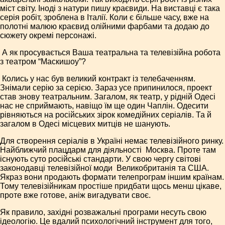
міст світу. Іноді з натури пишу краєвиди. На виставці є така
серія робіт, зроблена в Італії. Коли є більше часу, вже на
полотні малюю крає­вид олійними фарбами та додаю до
сюжету окремі персонажі.
­ А як просувається Ваша театральна та телевізійна робота
з театром “Маски­шоу”?
­ Колись у нас був великий контракт із телебаченням.
Знімали серію за серією. Зараз усе припинилося, проект
став знову театральним. Загалом, як театр, у рідній Одесі
нас не сприймають, навіщо їм ще один Чаплін. Одесити
рівняються на російських зірок комедійних серіалів. Та й
загалом в Одесі місцевих митців не шанують.
Для створення серіалів в Україні немає телевізійного ринку.
Найближчий плацдарм для діяльності ­ Москва. Проте там
існують суто російські стандарти. У свою чергу світові
законодавці телевізійної моди ­ Великобританія та США.
Якраз вони продають формати телепрограм іншим країнам.
Тому телевізійникам простіше придбати щось менш цікаве,
проте вже готове, аніж вигадувати своє.
Як правило, західні розважальні програми несуть свою
ідеологію. Це вдалий психологічний інструмент для того,