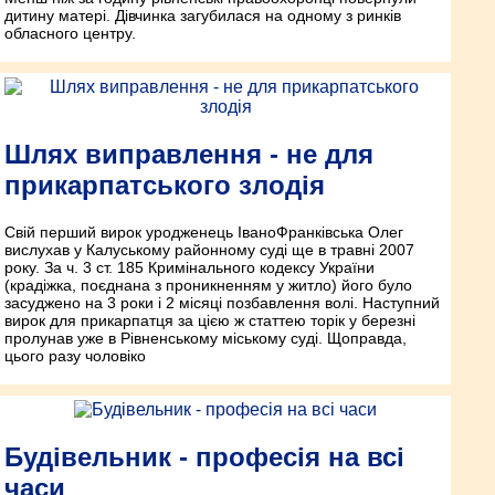
дитину матері. Дівчинка загубилася на одному з ринків
обласного центру.
Шлях виправлення - не для
прикарпатського злодія
Свій перший вирок уродженець Івано­Франківська Олег
вислухав у Калуському районному суді ще в травні 2007
року. За ч. 3 ст. 185 Кримінального кодексу України
(крадіжка, поєднана з проникненням у житло) його було
засуджено на 3 роки і 2 місяці позбавлення волі. Нас­тупний
вирок для прикарпатця за цією ж статтею торік у березні
пролунав уже в Рівненському міському суді. Щоправда,
цього разу чоловіко
Будівельник - професія на всі
часи