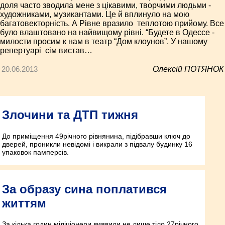
­
доля часто зводила мене з цікавими, творчими людьми ­
художниками, музикантами. Це й вплинуло на мою
багатовекторність. А Рівне вразило ­ теплотою прийому. Все
було влаштовано на найвищому рівні. “Будете в Одессе ­
милости просим к нам в театр “Дом клоунов”. У нашому
репертуарі ­ сім вистав…
20.06.2013
Олексій ПОТЯНОК
Злочини та ДТП тижня
До приміщення 49­річного рівнянина, підібравши ключ до
дверей, проникли невідомі і викрали з підвалу будинку 16
упаковок памперсів.
За образу сина поплатився
життям
За кілька годин міліціонери виявили не лише тіло 27­річного