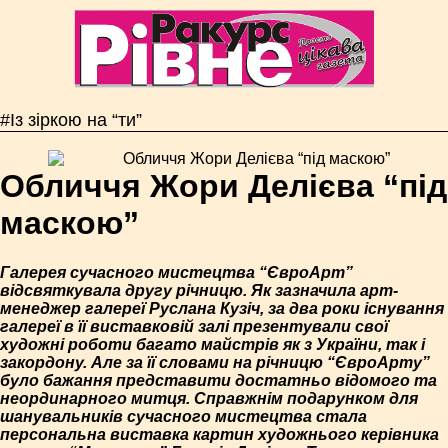
#Із зіркою на “ти”
Обличчя Жори Делієва “під
маскою”
Галерея сучасного мистецтва “Євро­Арт”
відсвяткувала другу річницю. Як зазначила арт­
менеджер галереї Руслана Кузіч, за два роки існування
галереї в її виставковій залі презентували свої
художні роботи багато майстрів як з України, так і
закордону. Але за її словами на річницю “Євро­Арту”
було бажання представити достатньо відомого та
неординарного митця. Справжнім подарунком для
шанувальників сучасного мистецтва стала
персональна виставка картин художнього керівника