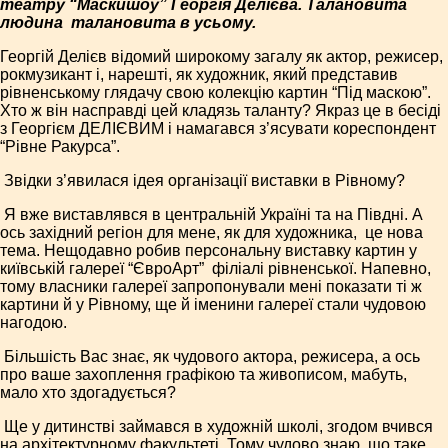
театру “Маски­шоу” Георгія Делієва. Талановита
людина ­ талановита в усьому.
Георгій Делієв відомий широкому загалу як актор, режисер,
рок­музикант і, нарешті, як художник, який представив
рівненському глядачу свою колекцію картин “Під маскою”.
Хто ж він насправді цей кладязь таланту? Якраз це в бесіді
з Георгієм ДЕЛІЄВИМ і намагався з’ясувати кореспондент
“Рівне Ракурса”.
­ Звідки з’явилася ідея організації виставки в Рівному?
­ Я вже виставлявся в центральній Україні та на Півдні. А
ось західний регіон для мене, як для художника, ­ це нова
тема. Нещодавно робив персональну виставку картин у
київській галереї “Євро­Арт” ­ філіалі рівненської. Напевно,
тому власники галереї запропонували мені показати ті ж
картини й у Рівному, ще й іменини галереї стали чудовою
нагодою.
­ Більшість Вас знає, як чудового актора, режисера, а ось
про ваше захоплення графікою та живописом, мабуть,
мало хто здогадується?
­ Ще у дитинстві займався в художній школі, згодом вчився
на архітектурному факультеті. Тому чудово знаю, що таке