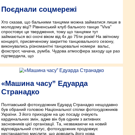
Поєднали соцмережі
Хто сказав, що бальними танцями можна займатися лише в
молодому віці? Рівненський клуб бального танцю "Viva"
спростовує це твердження, тому що танцями тут
займаються всі охочі віком від 4­х до 75­ти років! На звітному
концерті, присвяченому закриттю танцювального сезону,
виконувались різноманітні танцювальні номери ­ вальс,
фокстрот, ча­ча­ча, румба. Чудова атмосфера заходу ще раз
підтвердила, що
«Машина часу” Едуарда
Странадко
Полтавський фотохудожник Едуард Странадко нещодавно
був обраний головою Національної спілки фотохудожників
України. З його приходом на цю посаду очікують
кардинальних змін, адже він був одним з активних
засновників цієї організації. Та, незважаючи на новий
відповідальний статус, фотохудожник продовжує
нестандартно мислити, що доводить його нова