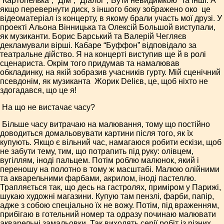
“Картопелька”, “Дім”, “Діалог”,“Бути невидимкою” та інші. А
якщо перевернути диск, з іншого боку зображено око ­ це
відеоматеріал із концерту, в якому брали участь мої друзі. У
проекті Альона Вінницька та Олексій Большой виступали,
як музиканти. Борис Барський та Валерій Чегляєв
декламували вірші. Кабаре “Буффон” відповідало за
театральне дійство. Я на концерті виступив ще й в ролі
сценариста. Окрім того придумав та намалював
обкладинку, на якій зобразив учасників гурту. Мій сценічний
псевдонім, як музиканта ­ Жорик Deliєв, це, щоб ніхто не
здогадався, що це я!
­ На що не вистачає часу?
­ Більше часу витрачаю на малювання, тому що постійно
доводиться домальовувати картини після того, як їх
купують. Якщо є вільний час, намагаюся робити ескізи, щоб
не забути тему, тим, що потрапить під руку: олівцем,
вугіллям, іноді пальцем. Потім роблю малюнок, який і
переношу на полотно в тому ж масштабі. Малюю олійними
та акварельними фарбами, акрилом, іноді пастеллю.
Трапляється так, що десь на гастролях, приміром у Парижі,
шукаю художні магазини. Купую там пензлі, фарби, папір,
адже з собою спеціально їх не вожу. Потім, під враженням,
прибігаю в готельний номер та одразу починаю малювати
акварельні замальовки. Так виходять серії робіт із різних