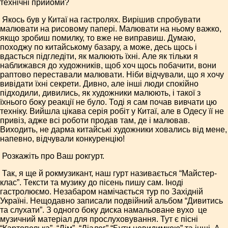
технічні прийоми?
­ Якось був у Китаї на гаст­ролях. Вирішив спробувати
малювати на рисовому папері. Малювати на ньому важко,
якщо зробиш помилку, то вже не виправиш. Думаю,
походжу по китайському базару, а може, десь щось і
вдасться підгледіти, як малюють їхні. Але як тільки я
наближався до художників, щоб хоч щось побачити, вони
раптово переставали малювати. Ніби відчували, що я хочу
вивідати їхні секрети. Дивно, але інші люди спокійно
підходили, дивились, як художники малюють, і такої з
їхнього боку реакції не було. Тоді я сам почав вивчати цю
техніку. Вийшла цікава серія робіт у Китаї, але в Одесу її не
привіз, адже всі роботи продав там, де і малював.
Виходить, не дарма китайські художники ховались від мене,
напевно, відчували конкуренцію!
­ Розкажіть про Ваш рок­гурт.
­ Так, я ще й рок­музикант, наш гурт називається “Майстер­
клас”. Тексти та музику до пісень пишу сам. Іноді
гастролюємо. Незабаром намічається тур по Західній
Україні. Нещодавно записали подвійний альбом “Дивитись
та слухати”. З одного боку диска намальоване вухо ­ це
музичний матеріал для прослуховування. Тут є пісні