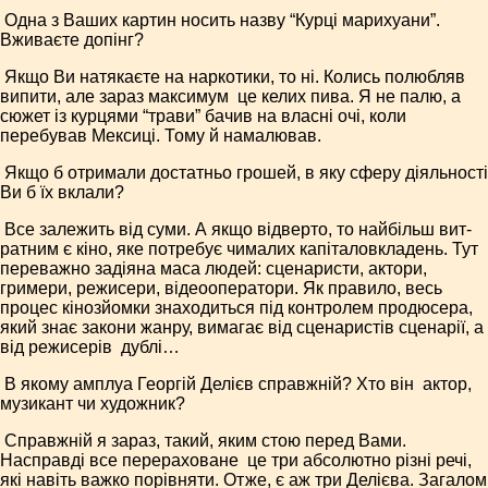
­ Одна з Ваших картин носить назву “Курці марихуани”.
Вживаєте допінг?
­ Якщо Ви натякаєте на наркотики, то ні. Колись полюбляв
випити, але зараз максимум ­ це келих пива. Я не палю, а
сюжет із курцями “трави” бачив на власні очі, коли
перебував Мексиці. Тому й намалював.
­ Якщо б отримали достатньо грошей, в яку сферу діяльності
Ви б їх вклали?
­ Все залежить від суми. А якщо відверто, то найбільш вит­
ратним є кіно, яке потребує чималих капіталовкладень. Тут
переважно задіяна маса людей: сценаристи, актори,
гримери, режисери, відеооператори. Як правило, весь
процес кінозйомки знаходиться під контролем продюсера,
який знає закони жанру, вимагає від сценаристів сценарії, а
від режисерів ­ дублі…
­ В якому амплуа Георгій Делієв справжній? Хто він ­ актор,
музикант чи художник?
Справжній я зараз, такий, яким стою перед Вами.
Насправді все перераховане ­ це три абсолютно різні речі,
які навіть важко порівняти. Отже, є аж три Делієва. Загалом