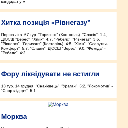
кандидат у м
Хитка позиція «Рівнегазу”
Перша ліга. 6­7 тур. "Горизонт" (Костопіль) ­ "Славія" ­ 1:4,
ДЮСШ "Верес" ­ "Хімік" ­ 4:7, "Ребелс" ­ "Рівнегаз" ­ 3:6,
"Рівнегаз" ­ "Горизонт" (Костопіль) ­ 4:5, "Хімік" ­ "Славутич­
Комфорт" ­ 5:7, "Славія" ­ ДЮСШ "Верес" ­ 9:0, "Феміда" ­
"Ребелс" ­ 4:2.
Фору ліквідувати не встигли
13 тур. 14 грудня. “Єнакієвець” ­ “Ураган” ­ 5:2, “Локомотив” ­
“Спортлідер+” ­ 5:1.
Морква