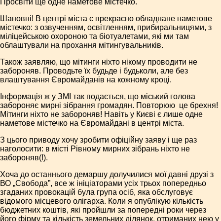
Просвіти ще одне наметове містечко.
Шановні! В центрі міста є прекрасно обладнане наметове
містечко: з озвученням, освітленням, прибиральницями, з
міліцейською охороною та біотуалетами, які ми там
облаштували на прохання мітингувальників.
Також заявляю, що мітинги ніхто нікому проводити не
забороняв. Проводьте їх будь­де і будь­коли, але без
влаштування Євромайданів на кожному кроці.
Інформація ж у ЗМІ так подається, що міський голова
забороняє мирні зібрання громадян. Повторюю ­ це брехня!
Мітинги ніхто не забороняв! Навіть у Києві є лише одне
наметове містечко на Євромайдані в центрі міста.
З цього приводу хочу зробити офіційну заяву і ще раз
наголосити: в місті Рівному мирних зібрань ніхто не
забороняв(!).
Хоча до останнього демаршу долучилися мої давні друзі з
ВО „Свобода”, все ж ініціаторами усіх трьох попередньо
згаданих провокацій була група осіб, яка обслуговує
відомого місцевого олігарха. Коли я опублікую кількість
бюджетних коштів, які пройшли за попередні роки через
його фірму та кількість земельних ділянок, отриманих нею у