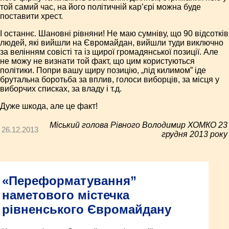
той самий час, на його політичній кар’єрі можна буде
поставити хрест.
І останнє. Шановні рівняни! Не маю сумніву, що 90 відсотків
людей, які вийшли на Євромайдан, вийшли туди виключно
за велінням совісті та із щирої громадянської позиції. Але
не можу не визнати той факт, що цим користуються
політики. Попри вашу щиру позицію, „під килимом” іде
брутальна боротьба за вплив, голоси виборців, за місця у
виборчих списках, за владу і т.д.
Дуже шкода, але це факт!
Міський голова Рівного Володимир ХОМКО 23
26.12.2013
грудня 2013 року
«Переформатування”
наметового містечка
рівненського Євромайдану