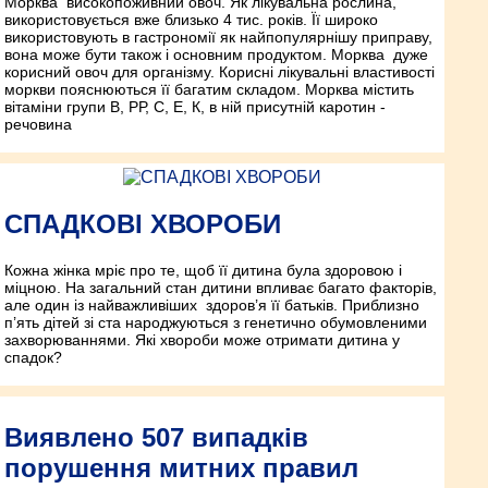
Морква ­ високопоживний овоч. Як лікувальна рослина,
використовується вже близько 4 тис. років. Її широко
використовують в гастрономії як найпопулярнішу приправу,
вона може бути також і основним продуктом. Морква ­ дуже
корисний овоч для організму. Корисні лікувальні властивості
моркви пояснюються її багатим складом. Морква містить
вітаміни групи В, РР, С, Е, К, в ній присутній каротин ­
речовина
СПАДКОВІ ХВОРОБИ
Кожна жінка мріє про те, щоб її дитина була здоровою і
міцною. На загальний стан дитини впливає багато факторів,
але один із найважливіших ­ здоров’я її батьків. Приблизно
п’ять дітей зі ста народжуються з генетично обумовленими
захворюваннями. Які хвороби може отримати дитина у
спадок?
Виявлено 507 випадків
порушення митних правил