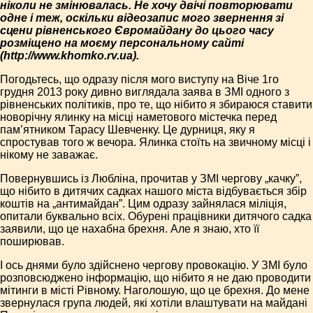
ніколи не змінювалась. Не хочу двічі повторювати
одне і теж, оскільки відеозапис мого звернення зі
сцени рівненського Євромайдану до цього часу
розміщено на моєму персональному сайті
(http://www.khomko.rv.ua).
Погодьтесь, що одразу після мого виступу на Віче 1­го
грудня 2013 року дивно виглядала заява в ЗМІ одного з
рівненських політиків, про те, що ніби­то я збираюся ставити
новорічну ялинку на місці наметового містечка перед
пам’ятником Тарасу Шевченку. Це дурниця, яку я
спростував того ж вечора. Ялинка стоїть на звичному місці і
нікому не заважає.
Повернувшись із Любліна, прочитав у ЗМІ чергову „качку”,
що ніби­то в дитячих садках нашого міста відбувається збір
коштів на „антимайдан”. Цим одразу зайнялася міліція,
опитали буквально всіх. Обурені працівники дитячого садка
заявили, що це нахабна брехня. Але я знаю, хто її
поширював.
І ось днями було здійснено чергову провокацію. У ЗМІ було
розповсюджено інформацію, що ніби­то я не даю проводити
мітинги в місті Рівному. Наголошую, що це брехня. До мене
звернулася група людей, які хотіли влаш­тувати на майдані