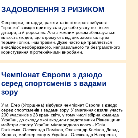
ЗАДОВОЛЕННЯ З РИЗИКОМ
Феєрверки, петарди, ракети та інші яскраві вибухові
"іграшки" завжди притягували до себе увагу не тільки
дітвори, а й дорослих. Але з кожним роком збільшується
кількість людей, що отримують від цих забав каліцтва,
термічні опіки, інші травми. Дуже часто це трапляється
внаслідок необережного, неправильного та безграмотного
користування піротехнічними виробами.
Чемпіонат Європи з дзюдо
серед спортсменів з вадами
зору
У м. Егер (Угорщина) відбувся чемпіонат Європи з дзюдо
серед спортсменів з вадами зору. У змаганнях взяли участь
200 учасників з 23 країн світу, у тому числі збірна команда
України, до складу якої входили представники Рівненщини:
майстри спорту України міжнародного класу - Юлія
Галінська, Олександр Помінов, Олександр Косінов, Давид
Хорава, майстер спорту України - Олександр Назаренко,