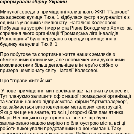
сформували збірну України.
Минулої середи в приміщенні колишнього ЖКП “Паркове”
за адресою вулиця Тиха, 1 відбулася зустріч журналістів з
одним із учасників чемпіонату ­ Наталією Колесовою.
Побував на зустрічі і мер міста Рівне Володимир Хомко, за
сприяння якого організації “Громадська ліга інвалідів
Рівненщини” було передано в оренду приміщення в
будинку на вулиці Тихій, 1.
Про побутове та спортивне життя наших земляків з
обмеженими фізичними, але необмеженими духовними
можливостями більш детальніше в інтерв’ю срібного
призера чемпіонату світу Наталії Колесової.
Про “справи житейські”
­ У нове приміщення ми переїхали ще на початку вересня.
Тут плануємо залишити офіс нашої громадської організації
та частини нашого підприємства ­ фірми “Артметалдекор”,
яка займається виготовленням металевих конструкцій.
Якщо ви ще не знаєте, то всі ці огорожі біля пам’ятника
Марії Нес­вицької в центрі міста: все те, що було
заплановано нашою мерією по благоустрою міста, всі ці
роботи виконували представники нашої компанії. Таку
допомогу від влади я дуже ціную. Робиться хороша справа