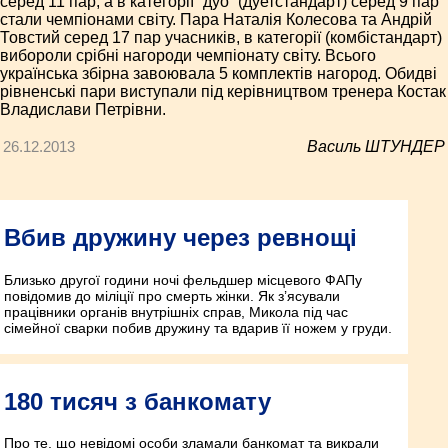
серед 11 пар, а в категорії “дуо” (дует­стандарт) серед 9 пар
стали чемпіонами світу. Пара Наталія Колесова та Андрій
Товстий серед 17 пар учасників, в категорії (комбі­стандарт)
вибороли срібні нагороди чемпіонату світу. Всього
українська збірна завоювала 5 комплектів нагород. Обидві
рівненські пари виступали під керівництвом тренера Костак
Владислави Петрівни.
26.12.2013
Василь ШТУНДЕР
Вбив дружину через ревнощі
Близько другої години ночі фельдшер місцевого ФАПу
повідомив до міліції про смерть жінки. Як з’ясували
працівники органів внутрішніх справ, Микола під час
сімейної сварки побив дружину та вдарив її ножем у груди.
180 тисяч з банкомату
Про те, що невідомі особи зламали банкомат та викрали