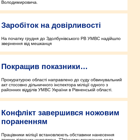
Володимировича.
Заробіток на довірливості
На початку грудня до Здолбунівського РВ УМВС надійшло
звернення від мешканця
Покращив показники…
Прокуратурою області направлено до суду обвинувальний
акт стосовно дільничного інспектора міліції одного з
районних відділів УМВС України в Рівненській області.
Конфлікт завершився ножовим
пораненням
Працівники міліції встановлюють обставини нанесення
тяжких тілесних ушкоджень 72­річному мешканцю села