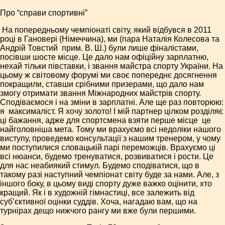
Про “справи спортивні”
­ На попередньому чемпіонаті світу, який відбувся в 2011
році в Гановері (Німеччина), ми (пара Наталія Колесова та
Андрій Товстий ­ прим. В. Ш.) були лише фіналістами,
посівши шосте місце. Це дало нам офіційну зар­платню,
нехай тільки півставки, і звання майстра спорту України. На
цьому ж світовому форумі ми своє попереднє досягнення
покращили, ставши срібними призерами, що дало нам
змогу отримати звання Міжнародних майстрів спорту.
Сподіваємося і на зміни в зарплатні. Але ще раз повторюю:
я ­ максималіст. Я хочу золото! І мій партнер цілком розділяє
ці бажання, адже для спортсмена взяти перше місце ­ це
найголовніша мета. Тому ми врахуємо всі недоліки нашого
виступу, проведемо консультації з нашим тренером, у чому
ми поступилися словацькій парі переможців. Врахуємо ці
всі нюанси, будемо тренуватися, розвиватися і рости. Це
для нас неабиякий стимул. Будемо сподіватися, що в
такому разі наступний чемпіонат світу буде за нами. Але, з
іншого боку, в цьому виді спорту дуже важко оцінити, хто
кращий. Як і в художній гімнастиці, все залежить від
суб’єктивної оцінки суддів. Хоча, нагадаю вам, що на
турнірах дещо нижчого рангу ми вже були першими.