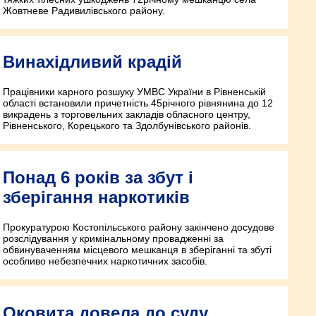
Жовтневе Радивилівського району.
Винахідливий крадій
Працівники карного розшуку УМВС України в Рівненській
області встановили причетність 45­річного рівнянина до 12
викрадень з торговельних закладів обласного центру,
Рівненського, Корецького та Здолбунівського районів.
Понад 6 років за збут і
зберігання наркотиків
Прокуратурою Костопільського району закінчено досудове
розслідування у кримінальному провад­женні за
обвинуваченням місцевого мешканця в зберіганні та збуті
особливо небезпечних наркотичних засобів.
Оковита довела до суду