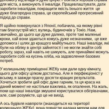
для міста, а виконують її інваліди. Працевлаштувати, дати
заробити інвалідам, покращити якість їхнього життя ­ це
дуже благородна справа, це європейський прогресивний
підхід до справи.
Я щойно повернулася з Японії, побачила, на якому рівні
там благоустрій міст, вулиць, будиночків у Токіо. Нам,
звичайно, до цього ще дуже далеко, проте такі маленькі
кроки, хай вони здаються комусь дуже незначними, ­ це вже
допомога і шлях до кращого майбутнього. Наші інваліди, які
були на обліку в центрі зайнятості і не могли знайти собі
роботу, зараз, хай навіть не шикують, але принаймні можуть
заробити собі на кусень хліба, на задоволення базових
потреб.
У колишньому приміщенні ЖЕКу нам дали одну кімнату,
цього для офісу цілком достатньо. Але я перфекціоніст у
всьому, я завжди прагну досягти кращих результатів.
Хочеться зробити цей офіс дуже гарним, та ця краса на
даний момент не настільки важлива, як опалення. На жаль,
поки що наші інваліди змушені користуватися обігрівачами,
але, самі розумієте, що це не вихід.
А ось будівля навпроти (знаходиться на території
колишнього ЖЕКу) ­ вона повністю надана мером нам для