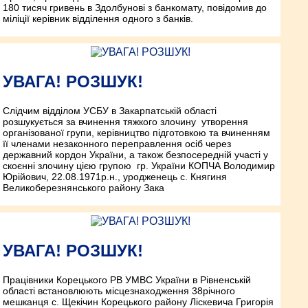
180 тисяч гривень в Здолбунові з банкомату, повідомив до
міліції керівник відділення одного з банків.
УВАГА! РОЗШУК!
Слідчим відділом УСБУ в Закарпатській області
розшукується за вчинення тяжкого злочину ­ утворення
організованої групи, керівництво підготовкою та вчиненням
її членами незаконного переправлення осіб через
державний кордон України, а також безпосередній участі у
скоєнні злочину цією групою ­ гр. України КОПЧА Володимир
Юрійович, 22.08.1971р.н., уродженець с. Княгиня
Великоберезнянського району Зака
УВАГА! РОЗШУК!
Працівники Корецького РВ УМВС України в Рівненській
області встановлюють місцезнаходження 38­річного
мешканця с. Щекічин Корецького району Ліскевича Григорія