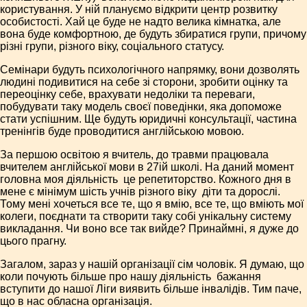
користування. У ній плануємо відкрити центр розвитку
особистості. Хай це буде не надто велика кімнатка, але
вона буде комфортною, де будуть збиратися групи, причому
різні групи, різного віку, соціального статусу.
Семінари будуть психологічного напрямку, вони дозволять
людині подивитися на себе зі сторони, зробити оцінку та
переоцінку себе, врахувати недоліки та переваги,
побудувати таку модель своєї поведінки, яка допоможе
стати успішним. Ще будуть юридичні консультації, частина
тренінгів буде проводитися англійською мовою.
За першою освітою я вчитель, до травми працювала
вчителем англійської мови в 27­ій школі. На даний момент
головна моя діяльність ­ це репетиторство. Кожного дня в
мене є мінімум шість учнів різного віку ­ діти та дорослі.
Тому мені хочеться все те, що я вмію, все те, що вміють мої
колеги, поєднати та створити таку собі унікальну систему
викладання. Чи воно все так вийде? Принаймні, я дуже до
цього прагну.
Загалом, зараз у нашій організації сім чоловік. Я думаю, що
коли почують більше про нашу діяльність ­ бажання
вступити до нашої Ліги виявить більше інвалідів. Тим паче,
що в нас обласна організація.