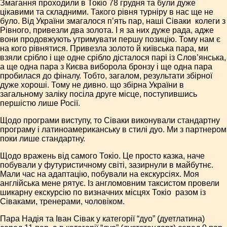
Змагання проходили в Токіо 7­8 грудня та були дуже
цікавими та складними. Такого рівня турніру в нас ще не
було. Від України змагалося п’ять пар, наші Сіваки ­ колеги з
Рівного, привезли два золота. І я за них дуже рада, адже
вони продовжують утримувати першу позицію. Тому нам є
на кого рівнятися. Привезла золото й київська пара, ми
взяли срібло і ще одне срібло дісталося парі із Слов’янська,
а ще одна пара з Києва виборола бронзу і ще одна пара
пробилася до фіналу. Тобто, загалом, результати збірної
дуже хороші. Тому не дивно. що збірна України в
загальному заліку посіла друге місце, поступившись
першістю лише Росії.
Щодо програми виступу, то Сіваки виконували стандартну
програму і латиноамериканську в стилі дуо. Ми з партнером
поки лише стандартну.
Щодо вражень від самого Токіо. Це просто казка, наче
побували у футуристичному світі, зазирнули в майбутнє.
Мали час на адаптацію, побували на екскурсіях. Моя
англійська мене рятує. Із англомовним таксистом провели
шикарну екскурсію по визначних місцях Токіо ­ разом із
Сіваками, тренерами, чоловіком.
Пара Надія та Іван Сівак у категорії “дуо” (дует­латина)