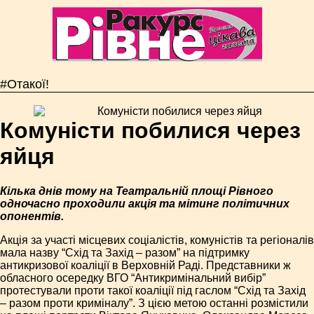
#Отакої!
Комуністи побилися через
яйця
Кілька днів тому на Театральній площі Рівного
одночасно проходили акція та мітинг політичних
опонентів.
Акція за участі місцевих соціалістів, комуністів та регіоналів
мала назву “Схід та Захід – разом” на підтримку
антикризової коаліції в Верховній Раді. Представники ж
обласного осередку ВГО “Антикримінальний вибір”
протестували проти такої коаліції під гаслом “Схід та Захід
– разом проти криміналу”. З цією метою останні розмістили