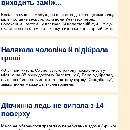
виходить заміж...
Весільна сукня... Мабуть, чи не кожна дівчина ще змалечку
мріє про день весілля, коли вона з’явиться перед
нареченим і гостями у прекрасній неповторній сукні. У сукні,
яка втілювала б ніжність, красу, витонченість і гарний смак.
Налякала чоловіка й відібрала
гроші
40-річний житель Сарненського району поскаржився у
міліцію на 38-річну дружину Валентину Д. Вона відібрала у
нього особисті документи та платіжну картку “Ощадбанку”,
звідки зняла майже дві тисячі гривень.
Дівчинка ледь не випала з 14
поверху
Мало не обернулося трагедією перебування вдома 4-річної