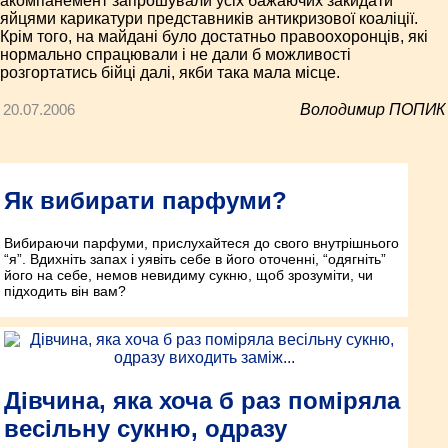
акомпанемент запрошували усіх бажаючих закидати
яйцями карикатури представників антикризової коаліції.
Крім того, на майдані було достатньо правоохоронців, які
нормально спрацювали і не дали б можливості
розгортатись бійці далі, якби така мала місце.
20.07.2006
Володимир ПОПИК
Як вибирати парфуми?
Вибираючи парфуми, прислухайтеся до свого внутрішнього
“я”. Вдихніть запах і уявіть себе в його оточенні, “одягніть”
його на себе, немов невидиму сукню, щоб зрозуміти, чи
підходить він вам?
Дівчина, яка хоча б раз поміряла
весільну сукню, одразу