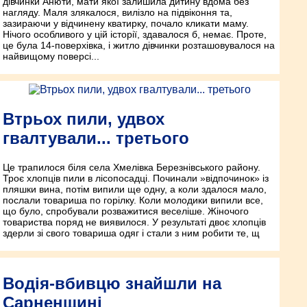
дівчинки Анюти, мати якої залишила дитину вдома без
нагляду. Маля злякалося, вилізло на підвіконня та,
зазираючи у відчинену кватирку, почало кликати маму.
Нічого особливого у цій історії, здавалося б, немає. Проте,
це була 14-поверхівка, і житло дівчинки розташовувалося на
найвищому поверсі...
Втрьох пили, удвох
гвалтували... третього
Це трапилося біля села Хмелівка Березнівського району.
Троє хлопців пили в лісопосадці. Починали »відпочинок» із
пляшки вина, потім випили ще одну, а коли здалося мало,
послали товариша по горілку. Коли молодики випили все,
що було, спробували розважитися веселіше. Жіночого
товариства поряд не виявилося. У результаті двоє хлопців
здерли зі свого товариша одяг і стали з ним робити те, щ
Водія-вбивцю знайшли на
Сарненщині