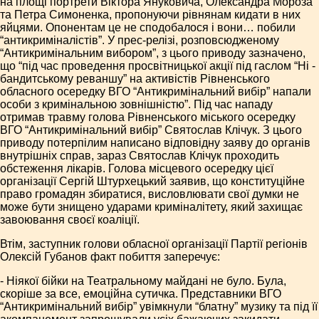
на площі портрети Віктора Януковича, Олександра Мороза
та Петра Симоненка, пропонуючи рівнянам кидати в них
яйцями. Опонентам це не сподобалося і вони… побили
“антикриміналістів”. У прес-релізі, розповсюдженому
“Антикримінальним вибором”, з цього приводу зазначено,
що “під час проведення просвітницької акції під гаслом “Ні -
бандитському реваншу” на активістів Рівненського
обласного осередку ВГО “Антикримінальний вибір” напали
особи з кримінальною зовнішністю”. Під час нападу
отримав травму голова Рівненського міського осередку
ВГО “Антикримінальний вибір” Святослав Клічук. З цього
приводу потерпілим написано відповідну заяву до органів
внутрішніх справ, зараз Святослав Клічук проходить
обстеження лікарів. Голова місцевого осередку цієї
організації Сергій Штурхецький заявив, що конституційне
право громадян збиратися, висловлювати свої думки не
може бути знищено ударами криміналітету, який захищає
завоювання своєї коаліції.
Втім, заступник голови обласної організації Партії регіонів
Олексій Губанов факт побиття заперечує:
- Ніякої бійки на Театральному майдані не було. Була,
скоріше за все, емоційна сутичка. Представники ВГО
“Антикримінальний вибір” увімкнули “блатну” музику та під її