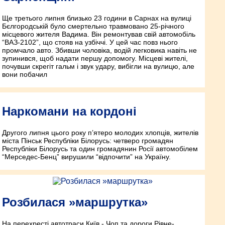
Ще третього липня близько 23 години в Сарнах на вулиці
Бєлгородській було смертельно травмовано 25-річного
місцевого жителя Вадима. Він ремонтував свій автомобіль
“ВАЗ-2102”, що стояв на узбіччі. У цей час повз нього
промчало авто. Збивши чоловіка, водій легковика навіть не
зупинився, щоб надати першу допомогу. Місцеві жителі,
почувши скрегіт гальм і звук удару, вибігли на вулицю, але
вони побачил
Наркомани на кордоні
Другого липня цього року п’ятеро молодих хлопців, жителів
міста Пінськ Республіки Білорусь: четверо громадян
Республіки Білорусь та один громадянин Росії автомобілем
“Мерседес-Бенц” вирушили “відпочити” на Україну.
Розбилася »маршрутка»
На перехресті автотраси Київ - Чоп та дороги Рівне-