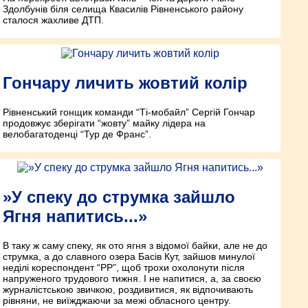
Здолбунів біля селища Квасилів Рівненського району
сталося жахливе ДТП.
Гончару личить жовтий колір
Рівненський гонщик команди “Ті-мобайл” Сергій Гончар
продовжує зберігати “жовту” майку лідера на
велобагатоденці “Тур де Франс”.
»У спеку до струмка зайшло
Ягня напитись...»
В таку ж саму спеку, як ото ягня з відомої байки, але не до
струмка, а до славного озера Басів Кут, зайшов минулої
неділі кореспондент “РР”, щоб трохи охолонути після
напруженого трудового тижня. І не напитися, а, за своєю
журналістською звичкою, роздивитися, як відпочивають
рівняни, не виїжджаючи за межі обласного центру.