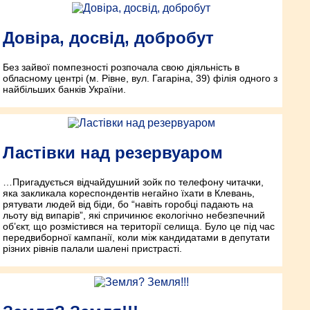
Довіра, досвід, добробут
Без зайвої помпезності розпочала свою діяльність в
обласному центрі (м. Рівне, вул. Гагаріна, 39) філія одного з
найбільших банків України.
Ластівки над резервуаром
…Пригадується відчайдушний зойк по телефону читачки,
яка закликала кореспондентів негайно їхати в Клевань,
рятувати людей від біди, бо “навіть горобці падають на
льоту від випарів”, які спричинює екологічно небезпечний
об’єкт, що розмістився на території селища. Було це під час
передвиборної кампанії, коли між кандидатами в депутати
різних рівнів палали шалені пристрасті.