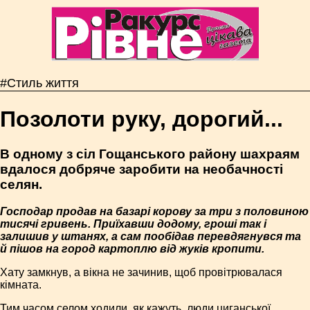
#Стиль життя
Позолоти руку, дорогий...
В одному з сіл Гощанського району шахраям
вдалося добряче заробити на необачності
селян.
Господар продав на базарі корову за три з половиною
тисячі гривень. Приїхавши додому, гроші так і
залишив у штанях, а сам пообідав перевдягнувся та
й пішов на город картоплю від жуків кропити.
Хату замкнув, а вікна не зачинив, щоб провітрювалася
кімната.
Тим часом селом ходили, як кажуть, люди циганської