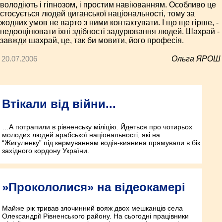
володіють і гіпнозом, і простим навіюванням. Особливо це
стосується людей циганської національності, тому за
жодних умов не варто з ними контактувати. І що ще гірше, -
недооцінювати їхні здібності задурювання людей. Шахрай -
завжди шахрай, це, так би мовити, його професія.
20.07.2006
Ольга ЯРОШ
Втікали від війни...
…А потрапили в рівненську міліцію. Йдеться про чотирьох
молодих людей арабської національності, які на
“Жигуленку” під кермуванням водія-киянина прямували в бік
західного кордону України.
»Прокололися» на відеокамері
Майже рік тривав злочинний вояж двох мешканців села
Олександрії Рівненського району. На сьогодні працівники