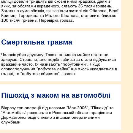
міліції довели тридцять дві скоєні ними крадіжки, деякі з
яких, за обсягами вкраденого, сягають 35 тисяч гривень.
Загальна сума збитків, які зазнали жителі сіл Обарова, Білої
Криниці, Городища та Малого Шпанова, становить близько
100 тисяч гривень. Перевірка триває.
Смертельна травма
Чоловік убив дружину. Такою новиною майже нікого не
здивуєш. Страшно, але подібні вбивства стали відбуватися
вражаюче часто. Їх називають “побутовими”. Якщо
словосполучення “побутова лайка” ще якось укладається в
голові, то “побутове вбивство” - важко.
Пішохід з маком на автомобілі
Відразу три операції під назвами “Мак-2006”, “Пішохід” та
“Автомобіль” розпочали в Рівненській області працівники
Державтоінспекції спільно з іншими оперативними
службами.