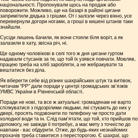
національності. Пропонували щось на продаж або
поворожити. Можливо, ще на базарі в районі цигани
запримітили дядька з грішми. От і залізли через вікно, усе
перевернули догори ногами, а гроші в кишені штанів таки
знайшли.
Сусіди лишень бачили, як вони стояли біля воріт, а як
залазили в хату, звісна річ, ні.
Ще одному чоловікові в селі того ж дня цигани гуртом
надавали стусанів за те, що той їх узявся повчати. Мовляв,
працею треба на хліб заробляти, а не жебракувати та
вештатися без діла.
Як вберегти себе від різних шахрайських штук та витівок,
читачам “РР” дали поради у центрі громадських зв’язків
УМВС України в Рівненській області.
Поради не нові, та все ж актуальні: громадянам не варто
спілкуватися з підозрілими людьми, які стукають до них у
двері, просять подзвонити по телефону чи просто дати
холодної води та ін. Слід пам’ятати, що той, хто прийшов по
допомогу, не завжди її потребує, а має мету з точністю до
навпаки - вас обдурити. Отже, до будь-яких незнайомих
прохачів треба ставитися з пересторогою. Є шахраї, що