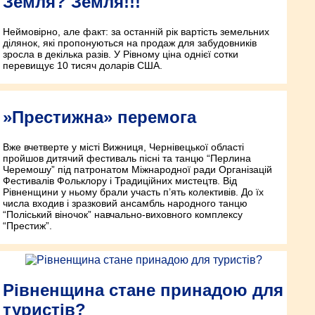
Земля? Земля!!!
Неймовірно, але факт: за останній рік вартість земельних
ділянок, які пропонуються на продаж для забудовників
зросла в декілька разів. У Рівному ціна однієї сотки
перевищує 10 тисяч доларів США.
»Престижна» перемога
Вже вчетверте у місті Вижниця, Чернівецької області
пройшов дитячий фестиваль пісні та танцю “Перлина
Черемошу” під патронатом Міжнародної ради Організацій
Фестивалів Фольклору і Традиційних мистецтв. Від
Рівненщини у ньому брали участь п’ять колективів. До їх
числа входив і зразковий ансамбль народного танцю
“Поліський віночок” навчально-виховного комплексу
“Престиж”.
Рівненщина стане принадою для
туристів?