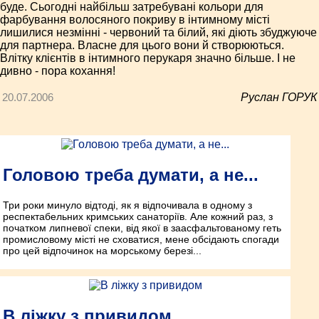
буде. Сьогодні найбільш затребувані кольори для
фарбування волосяного покриву в інтимному місті
лишилися незмінні - червоний та білий, які діють збуджуюче
для партнера. Власне для цього вони й створюються.
Влітку клієнтів в інтимного перукаря значно більше. І не
дивно - пора кохання!
20.07.2006
Руслан ГОРУК
Головою треба думати, а не...
Три роки минуло відтоді, як я відпочивала в одному з
респектабельних кримських санаторіїв. Але кожний раз, з
початком липневої спеки, від якої в заасфальтованому геть
промисловому місті не сховатися, мене обсідають спогади
про цей відпочинок на морському березі...
В ліжку з привидом