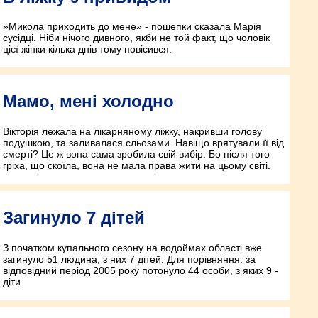
»Микола приходить до мене» - пошепки сказала Марія
сусідці. Ніби нічого дивного, якби не той факт, що чоловік
цієї жінки кілька днів тому повісився.
Мамо, мені холодно
Вікторія лежала на лікарняному ліжку, накривши голову
подушкою, та заливалася сльозами. Навіщо врятували її від
смерті? Це ж вона сама зробила свій вибір. Бо після того
гріха, що скоїла, вона не мала права жити на цьому світі.
Загинуло 7 дітей
З початком купального сезону на водоймах області вже
загинуло 51 людина, з них 7 дітей. Для порівняння: за
відповідний період 2005 року потонуло 44 особи, з яких 9 -
діти.