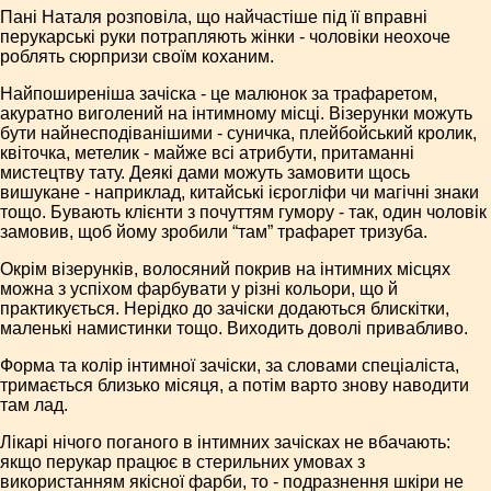
Пані Наталя розповіла, що найчастіше під її вправні
перукарські руки потрапляють жінки - чоловіки неохоче
роблять сюрпризи своїм коханим.
Найпоширеніша зачіска - це малюнок за трафаретом,
акуратно виголений на інтимному місці. Візерунки можуть
бути найнесподіванішими - суничка, плейбойський кролик,
квіточка, метелик - майже всі атрибути, притаманні
мистецтву тату. Деякі дами можуть замовити щось
вишукане - наприклад, китайські ієрогліфи чи магічні знаки
тощо. Бувають клієнти з почуттям гумору - так, один чоловік
замовив, щоб йому зробили “там” трафарет тризуба.
Окрім візерунків, волосяний покрив на інтимних місцях
можна з успіхом фарбувати у різні кольори, що й
практикується. Нерідко до зачіски додаються блискітки,
маленькі намистинки тощо. Виходить доволі привабливо.
Форма та колір інтимної зачіски, за словами спеціаліста,
тримається близько місяця, а потім варто знову наводити
там лад.
Лікарі нічого поганого в інтимних зачісках не вбачають:
якщо перукар працює в стерильних умовах з
використанням якісної фарби, то - подразнення шкіри не