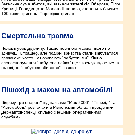
Загальна сума збитків, які зазнали жителі сіл Обарова, Білої
Криниці, Городища та Малого Шпанова, становить близько
100 тисяч гривень. Перевірка триває.
Смертельна травма
Чоловік убив дружину. Такою новиною майже нікого не
здивуєш. Страшно, але подібні вбивства стали відбуватися
вражаюче часто. Їх називають “побутовими”. Якщо
словосполучення “побутова лайка” ще якось укладається в
голові, то “побутове вбивство” - важко.
Пішохід з маком на автомобілі
Відразу три операції під назвами “Мак-2006”, “Пішохід” та
“Автомобіль” розпочали в Рівненській області працівники
Державтоінспекції спільно з іншими оперативними
службами.