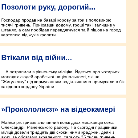
Позолоти руку, дорогий...
Господар продав на базарі корову за три з половиною
тисячі гривень. Приїхавши додому, гроші так і залишив у
штанях, а сам пообідав перевдягнувся та й пішов на город
картоплю від жуків кропити.
Втікали від війни...
…А потрапили в рівненську міліцію. Йдеться про чотирьох
молодих людей арабської національності, які на
“Жигуленку” під кермуванням водія-киянина прямували в бік
західного кордону України.
»Прокололися» на відеокамері
Майже рік тривав злочинний вояж двох мешканців села
Олександрії Рівненського району. На сьогодні працівники
міліції довели тридцять дві скоєні ними крадіжки, деякі з
яких, за обсягами вкраденого, сягають 35 тисяч гривень.