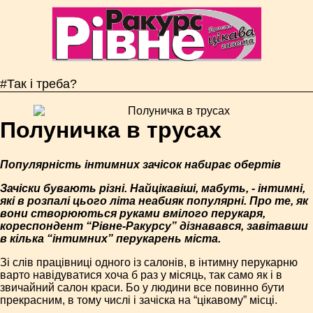
#Так і треба?
Полуничка в трусах
Популярність інтимних зачісок набирає обертів
Зачіски бувають різні. Найцікавіші, мабуть, - інтимні,
які в розпалі цього літа неабияк популярні. Про те, як
вони створюються руками вмілого перукаря,
кореспондент “Рівне-Ракурсу” дізнавався, завітавши
в кілька “інтимних” перукарень міста.
Зі слів працівниці одного із салонів, в інтимну перукарню
варто навідуватися хоча б раз у місяць, так само як і в
звичайний салон краси. Бо у людини все повинно бути
прекрасним, в тому числі і зачіска на “цікавому” місці.