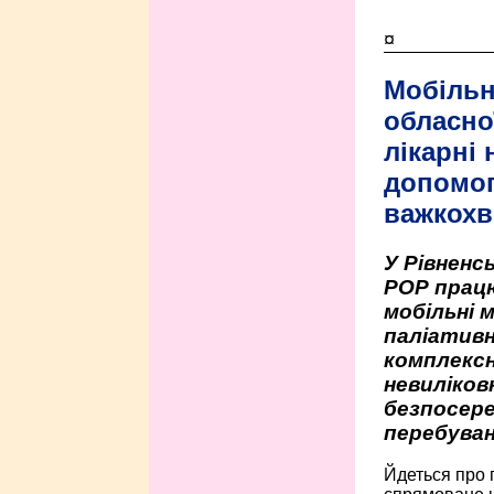
¤
Мобільн
обласно
лікарні
допомо
важкохв
У Рівненсь
РОР працю
мобільні 
паліативн
комплексн
невиліко
безпосере
перебуван
Йдеться про 