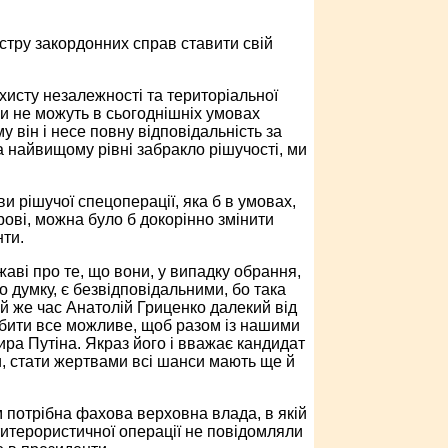
істру закордонних справ ставити свій
ахисту незалежності та територіальної
они не можуть в сьогоднішніх умовах
 він і несе повну відповідальність за
на найвищому рівні забракло рішучості, ми
и рішучої спецоперації, яка б в умовах,
рові, можна було б докорінно змінити
нти.
ві про те, що вони, у випадку обрання,
 думку, є безвідповідальними, бо така
ой же час Анатолій Гриценко далекий від
робити все можливе, щоб разом із нашими
а Путіна. Якраз його і вважає кандидат
и, стати жертвами всі шанси мають ще й
ам потрібна фахова верховна влада, в якій
нтитерористичної операції не повідомляли