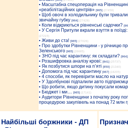
• Масштабна спецоперація на Рівненщині
«реабілітаційних центрів»
[965]
(27459)
• Щоб овочі в холодильнику були тривалий
звичайну губку
[964]
(27428)
• Коли відкриються рівненські садочки?
[96
• У Сергія Притули вкрали взуття в поїзді
(27215)
• Живи до ста!
[965]
(27026)
• Про здобутки Рівненщини - у річницю 
Зеленського
[965]
(26685)
• ЗНО під час карантину: як складати?
[964]
• Розшифровка аналізу крові:
[841]
(25737)
• Як позбутися шпори на п’яті
[850]
(21340)
• Допомога під час карантину
[967]
(18205)
• 4 способи, як перевірити масло на нату
• У Здолбунові підпалили авто підприємц
• Що робити, якщо дитину покусали комар
• Бюджет і ми…
[965]
(17141)
• Аудитори Рівненщини з початку року п
процедурою закупівель на понад 72 млн г
Найбільші боржники - ДП
Призна