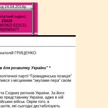
ід 24.04.2014p.
латний індекс:
23429
8(0362) 623131,
98)0565477
в для розвитку України” *
олітичної партії “Громадянська позиція”
лився з місцевими “акулами пера” своїм
та Східних регіонів України. За його
ю представнику України, адже в ній
йських військ. Окрім того, в
тів, які сьогодні дестабілізують