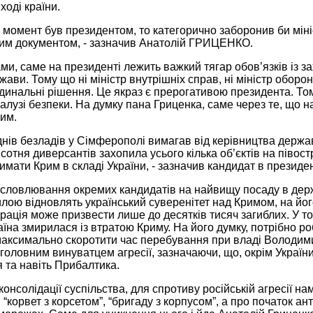
ході країни.
й момент був президентом, то категорично заборонив би мін
аким документом, - зазначив Анатолій ГРИЦЕНКО.
ми, саме на президенті лежить важкий тягар обов’язків із з
ржави. Тому що ні міністр внутрішніх справ, ні міністр обор
инальні рішення. Це якраз є прерогативою президента. Тому
галузі безпеки. На думку пана Гриценка, саме через те, що 
им.
днів безладів у Сімферополі вимагав від керівництва держав
сотня диверсантів захопила усього кілька об’єктів на півост
римати Крим в складі України, - зазначив кандидат в президе
исловлювання окремих кандидатів на найвищу посаду в держа
лою відновлять український суверенітет над Кримом, на його
рація може призвести лише до десятків тисяч загиблих. У т
аїна змирилася із втратою Криму. На його думку, потрібно 
аксимально скоротити час перебування при владі Володимир
головним винуватцем агресії, зазначаючи, що, окрім Україн
 та навіть Прибалтика.
консолідації суспільства, для спротиву російській агресії н
 “корвет з корсетом”, “бригаду з корпусом”, а про початок а