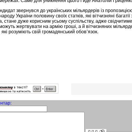
мережах. Саме для уникнення цього і йде Анатолій Гриценк
андидат звернувся до українських мільярдерів із пропозиціє
народу України половину своїх статків, які вітчизняні багатії
, стане дуже корисним усьому суспільству, адже свідчитим
і можуть жертвувати на армію гроші, а й вітчизняних мільярд
які розуміють свій громадянський обов’язок.
нтар: