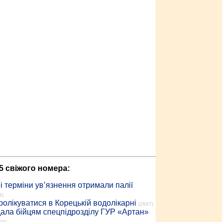
5 свіжого номера:
 терміни ув’язнення отримали палії
4)
ролікуватися в Корецькій водолікарні
(2667)
дала бійцям спецпідрозділу ГУР «Артан»
99)