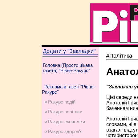
Додати у "Закладки"
#Політика
Головна (Просто цікава
Анато
газета) "Рівне-Ракурс"
“Закликаю у
Реклама в газеті "Рівне-
Ракурс"
Цієї середи н
¤ Ракурс подій
Анатолій Гриц
баченням нині
¤ Ракурс політики
Анатолій Гриц
¤ Ракурс економiки
словами, ні в
взагалі відсут
¤ Ракурс здоров'я
чотиристоронн