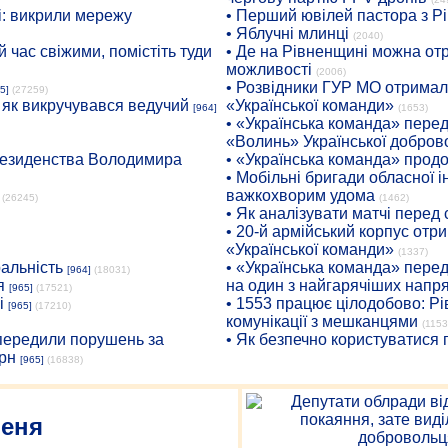
: викрили мережу
• Перший ювілей пастора з Р
• Яблучні млинці
(2040)
 час свіжими, помістіть туди
• Де на Рівненщині можна отр
можливості
(2006)
• Розвідники ГУР МО отримали
5]
(27259)
: як викручувався ведучий
«Української команди»
[964]
(1653)
• «Українська команда» пере
«Волинь» Української доброво
президенства Володимира
• «Українська команда» про
• Мобільні бригади обласної 
важкохворим удома
(26245)
(1462)
• Як аналізувати матчі перед
• 20-й армійський корпус от
«Української команди»
(1337)
ральність
• «Українська команда» пере
[964]
(18031)
я
на один з найгарячіших напр
[965]
(17521)
і
• 1553 працює цілодобово: Рі
[965]
(17210)
комунікації з мешканцями
(1153
опередили порушень за
• Як безпечно користуватися
рн
[965]
(16838)
ченя