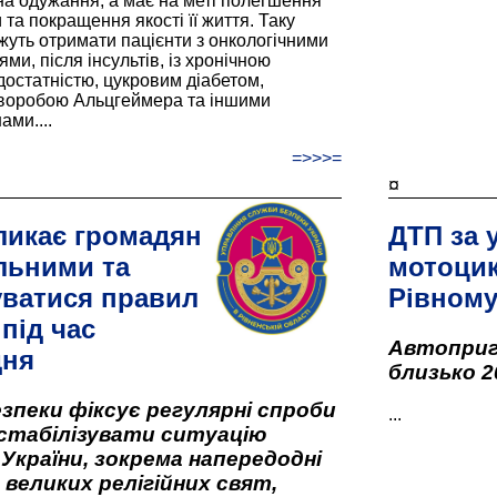
а одужання, а має на меті полегшення
та покращення якості її життя. Таку
жуть отримати пацієнти з онкологічними
и, після інсультів, із хронічною
остатністю, цукровим діабетом,
хворобою Альцгеймера та іншими
ами....
=>>>=
¤
ликає громадян
ДТП за 
льними та
мотоцик
ватися правил
Рівном
під час
Автоприго
дня
близько 2
зпеки фіксує регулярні спроби
...
стабілізувати ситуацію
 України, зокрема напередодні
 великих релігійних свят,