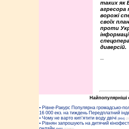
таких як 
агресора 
ворожі сп
своїх пла
проти Укр
інформаці
спецопера
диверсій.
...
Найпопулярніші с
• Рiвне-Ракурс Популярна громадсько-пол
16 000 екз. на тиждень Передплатний інд
• Чому не варто кип’ятити воду двічі
[964]
(2
• Рівнян запрошують на дитячий кінофест
онлайн
[965]
(27481)