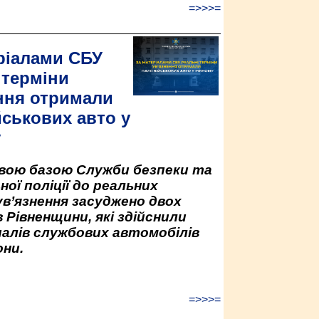
=>>>=
ріалами СБУ
 терміни
ння отримали
йськових авто у
у
овою базою Служби безпеки та
ної поліції до реальних
ув’язнення засуджено двох
 Рівненщини, які здійснили
палів службових автомобілів
ни.
=>>>=