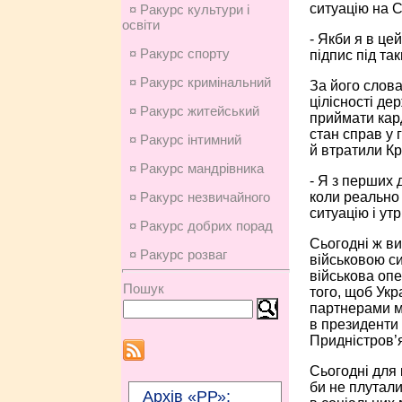
ситуацію на С
¤ Ракурс культури і
освіти
- Якби я в це
¤ Ракурс спорту
підпис під т
¤ Ракурс кримінальний
За його слова
цілісності де
¤ Ракурс житейський
приймати кард
стан справ у 
¤ Ракурс інтимний
й втратили Кр
¤ Ракурс мандрівника
- Я з перших 
коли реально 
¤ Ракурс незвичайного
ситуацію і ут
¤ Ракурс добрих порад
Сьогодні ж в
¤ Ракурс розваг
військовою си
військова опе
Пошук
того, щоб Укр
партнерами м
в президенти 
Придністров’я
Сьогодні для 
би не плутали
Архів «РР»: