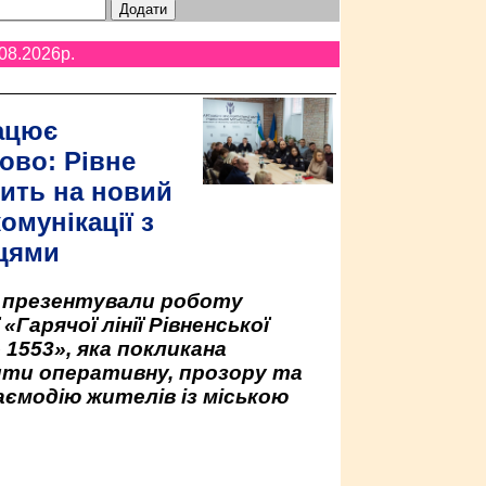
08.2026p.
ацює
ово: Рівне
ить на новий
омунікації з
цями
у презентували роботу
«Гарячої лінії Рівненської
 1553», яка покликана
ити оперативну, прозору та
аємодію жителів із міською