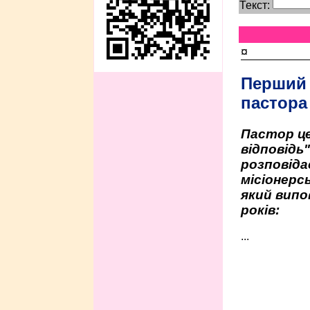
Текст:
¤
Перший
пастора
Пастор це
відповідь
розповіда
місіонерсь
який випо
років:
...