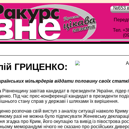
№653 в
Передп
Тел. +3
(0
лій ГРИЦЕНКО:
країнських мільярдерів віддати половину своїх статкі
а Рівненщину завітав кандидат в президенти України, лідер п
енко. Під час прес-конференції кандидат в президенти поді
шнього стану справ у державі і шляхами їх вирішення.
енко розпочав свій виступ з аналізу ситуації навколо Криму 
 якому разі не можна було підписувати Женевську деклараці
ня згадка про Крим, його окупацію та вивід із півострова росі
ьому меморандумі нічого не сказано про російських диверсан