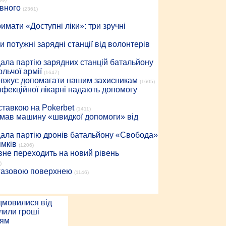
івного
(2361)
имати «Доступні ліки»: три зручні
 потужні зарядні станції від волонтерів
дала партію зарядних станцій батальйону
льчої армії
(1647)
довжує допомагати нашим захисникам
(1605)
інфекційної лікарні надають допомогу
 ставкою на Pokerbet
(1411)
римав машину «швидкої допомоги» від
дала партію дронів батальйону «Свобода»
ямків
(1206)
вне переходить на новий рівень
)
 газовою поверхнею
(1146)