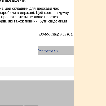
о в президенти.
ю в цей складний для держави час
 заробили в державі. Цей крок, на думку
е про патріотизм не лише простих
ерів, які також повинні бути свідомими
Володимир КОНЄВ
Версія для друку