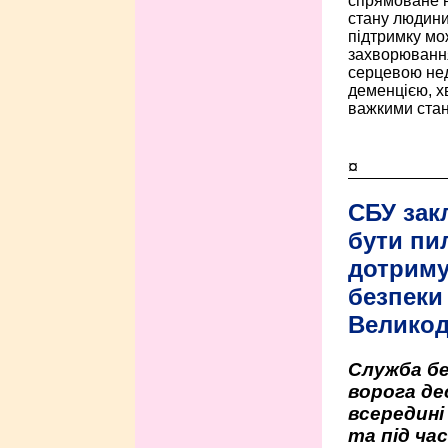
спрямоване н
стану людини 
підтримку мо
захворюванням
серцевою нед
деменцією, 
важкими стан
¤
СБУ зак
бути пи
дотриму
безпеки 
Велико
Служба бе
ворога де
всередині
та під час