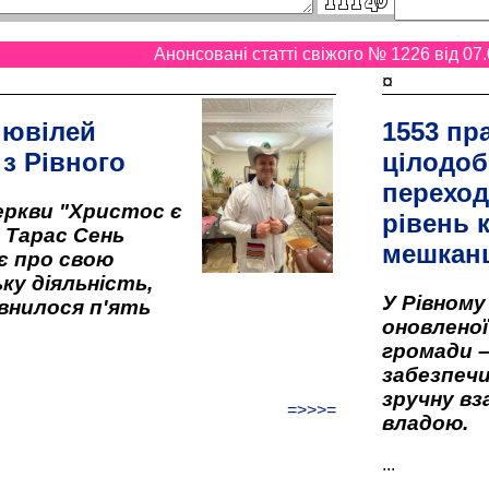
Анонсовані статті свіжого № 1226 від 07.
¤
 ювілей
1553 пр
 з Рівного
цілодоб
переход
ркви "Христос є
рівень к
" Тарас Сень
мешкан
є про свою
ку діяльність,
У Рівном
внилося п'ять
оновленої 
громади –
забезпеч
зручну вз
=>>>=
владою.
...