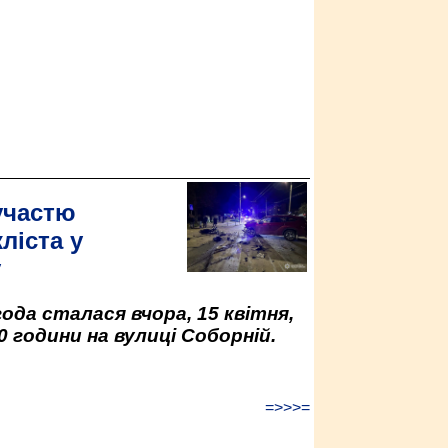
участю
ліста у
у
да сталася вчора, 15 квітня,
0 години на вулиці Соборній.
=>>>=