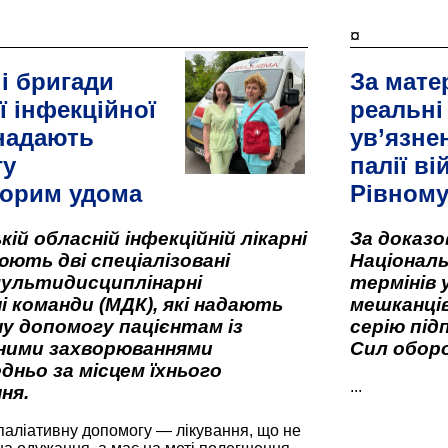
¤
і бригади
За мате
ї інфекційної
реальні
 надають
ув’язне
гу
палії ві
орим удома
Рівном
кій обласній інфекційній лікарні
За доказ
ють дві спеціалізовані
Національ
мультидисциплінарні
термінів 
і команди (МДК), які надають
мешканців
у допомогу пацієнтам із
серію під
вними захворюваннями
Сил оборо
дньо за місцем їхнього
...
ня.
паліативну допомогу — лікування, що не