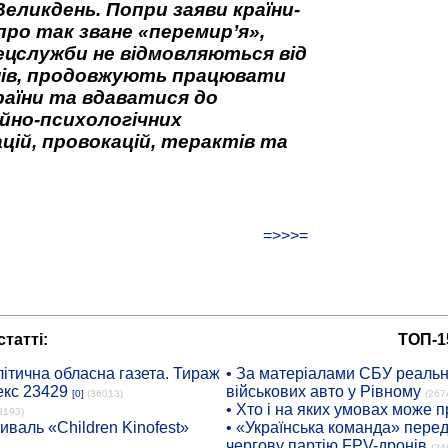
Великдень. Попри заяви країни-
про так зване «перемир’я»,
ецслужби не відмовляються від
нів, продовжують працювати
аїни та вдаватися до
йно-психологічних
цій, провокацій, терактів та
=>>>=
татті:
ТОП-1
ітична обласна газета. Тираж
• За матеріалами СБУ реальні
екс 23429
військових авто у Рівному
[0]
(36013)
(267
• Хто і на яких умовах може п
8193)
иваль «Children Kinofest»
• «Українська команда» пере
чергову партію FPV-дронів
(24