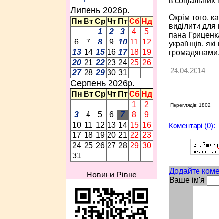
в соціальних 
Липень 2026p.
Окрім того, к
Пн
Вт
Ср
Чт
Пт
Сб
Нд
виділити для 
1
2
3
4
5
пана Гриценка
6
7
8
9
10
11
12
українців, як
13
14
15
16
17
18
19
громадянами, 
20
21
22
23
24
25
26
24.04.2014
27
28
29
30
31
Серпень 2026p.
Пн
Вт
Ср
Чт
Пт
Сб
Нд
1
2
Переглядів: 1802
3
4
5
6
7
8
9
10
11
12
13
14
15
16
Коментарі (0):
17
18
19
20
21
22
23
24
25
26
27
28
29
30
31
Додайте коме
Новини Рівне
Ваше ім'я