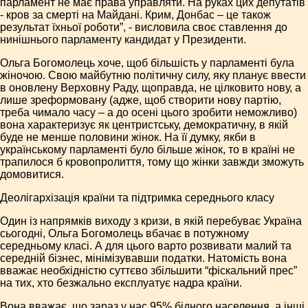
парламент не має права управляти. На руках цих депутатів
- кров за смерті на Майдані. Крим, Донбас – це також
результат їхньої роботи”, - висловила своє ставлення до
нинішнього парламенту кандидат у Президенти.
Ольга Богомолець хоче, щоб більшість у парламенті була
жіночою. Свою майбутню політичну силу, яку планує ввести
в оновлену Верховну Раду, щоправда, не цілковито нову, а
лише зреформовану (адже, щоб створити нову партію,
треба чимало часу – а до осені цього зробити неможливо)
вона характеризує як центристську, демократичну, в якій
буде не менше половини жінок. На її думку, якби в
українському парламенті було більше жінок, то в країні не
трапилося б кровопролиття, тому що жінки завжди зможуть
домовитися.
Деолігархізація країни та підтримка середнього класу
Один із напрямків виходу з кризи, в якій перебуває Україна
сьогодні, Ольга Богомолець вбачає в потужному
середньому класі. А для цього варто розвивати малий та
середній бізнес, мінімізувавши податки. Натомість вона
вважає необхідністю суттєво збільшити “фіскальний прес”
на тих, хто безжально експлуатує надра країни.
Вона вважає, що зараз у нас 95% бідного населення, а інші