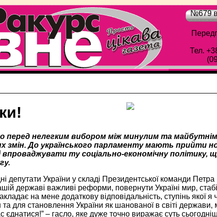
№679 в
Передп
Тел. +3
(0
ки!
мо перед нелегким вибором між минулим та майбутнім
х змін. До українського парламенту мають прийти но
і впроваджувати ту соціально-економічну політику,
гу.
ні депутати України у складі Президентської команди Петра
ашій державі важливі реформи, повернути Україні мир, стабі
кладає на мене додаткову відповідальність, ступінь якої 
и та для становлення України як шанованої в світі держави,
ас єднатися!” – гасло, яке дуже точно виражає суть сьогодні