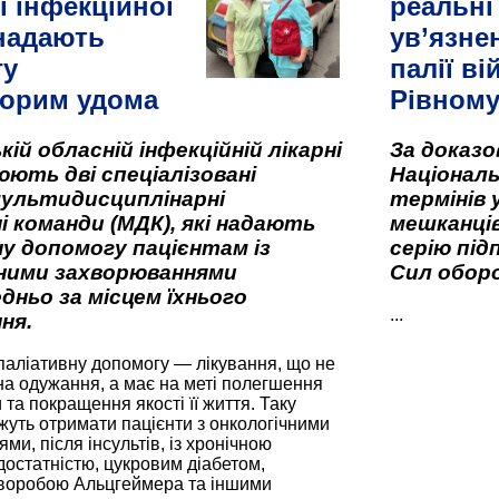
ї інфекційної
реальні
 надають
ув’язне
гу
палії ві
орим удома
Рівном
кій обласній інфекційній лікарні
За доказ
ють дві спеціалізовані
Національ
мультидисциплінарні
термінів 
і команди (МДК), які надають
мешканців
у допомогу пацієнтам із
серію під
вними захворюваннями
Сил оборо
дньо за місцем їхнього
...
ня.
паліативну допомогу — лікування, що не
а одужання, а має на меті полегшення
та покращення якості її життя. Таку
жуть отримати пацієнти з онкологічними
и, після інсультів, із хронічною
остатністю, цукровим діабетом,
хворобою Альцгеймера та іншими