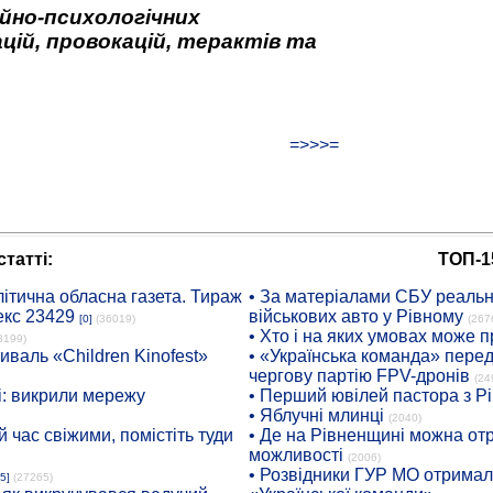
йно-психологічних
цій, провокацій, терактів та
=>>>=
татті:
ТОП-1
ітична обласна газета. Тираж
• За матеріалами СБУ реальні
екс 23429
військових авто у Рівному
[0]
(36019)
(267
• Хто і на яких умовах може п
8199)
иваль «Children Kinofest»
• «Українська команда» пере
чергову партію FPV-дронів
(24
: викрили мережу
• Перший ювілей пастора з Р
• Яблучні млинці
(2040)
 час свіжими, помістіть туди
• Де на Рівненщині можна отр
можливості
(2006)
• Розвідники ГУР МО отримали
5]
(27265)