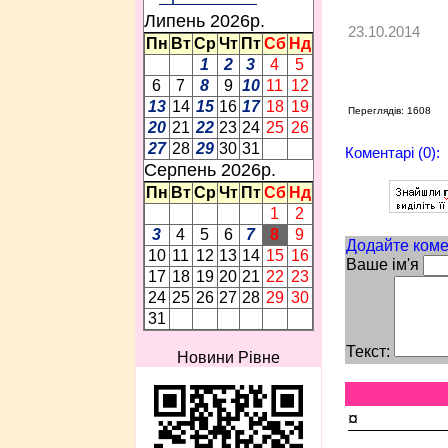
Липень 2026p.
23.10.2014
Пн
Вт
Ср
Чт
Пт
Сб
Нд
1
2
3
4
5
6
7
8
9
10
11
12
13
14
15
16
17
18
19
Переглядів: 1608
20
21
22
23
24
25
26
27
28
29
30
31
Коментарі (0):
Серпень 2026p.
Пн
Вт
Ср
Чт
Пт
Сб
Нд
1
2
3
4
5
6
7
8
9
Додайте коме
10
11
12
13
14
15
16
Ваше ім'я
17
18
19
20
21
22
23
24
25
26
27
28
29
30
31
Текст:
Новини Рівне
¤