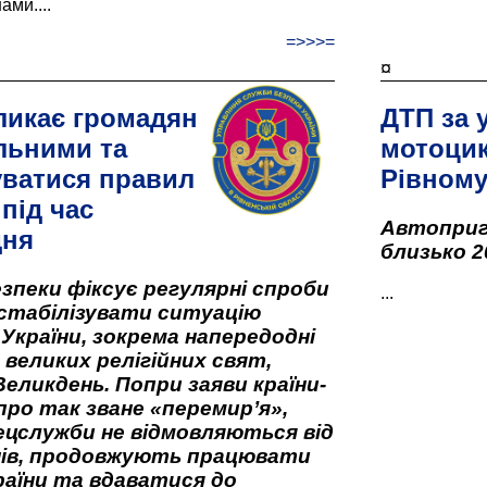
ами....
=>>>=
¤
ликає громадян
ДТП за 
льними та
мотоцик
ватися правил
Рівном
під час
Автоприго
дня
близько 2
зпеки фіксує регулярні спроби
...
стабілізувати ситуацію
 України, зокрема напередодні
 великих релігійних свят,
Великдень. Попри заяви країни-
про так зване «перемир’я»,
ецслужби не відмовляються від
нів, продовжують працювати
аїни та вдаватися до