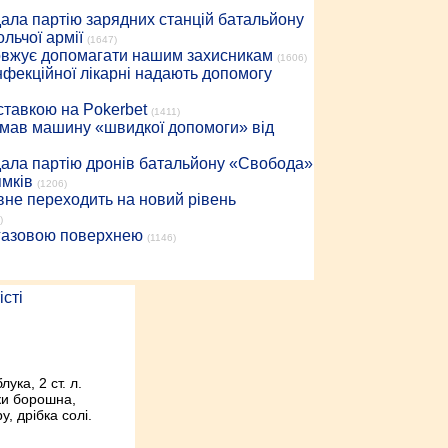
дала партію зарядних станцій батальйону
льчої армії
(1647)
довжує допомагати нашим захисникам
(1606)
інфекційної лікарні надають допомогу
 ставкою на Pokerbet
(1411)
римав машину «швидкої допомоги» від
дала партію дронів батальйону «Свобода»
ямків
(1206)
вне переходить на новий рівень
)
 газовою поверхнею
(1146)
лука, 2 ст. л.
ки борошна,
у, дрібка солі.