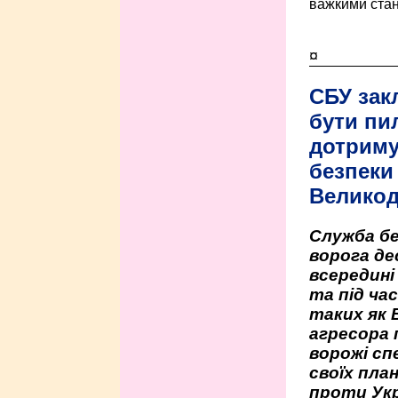
важкими стан
¤
СБУ зак
бути пи
дотриму
безпеки 
Велико
Служба бе
ворога де
всередині
та під час
таких як 
агресора 
ворожі сп
своїх пла
проти Укр