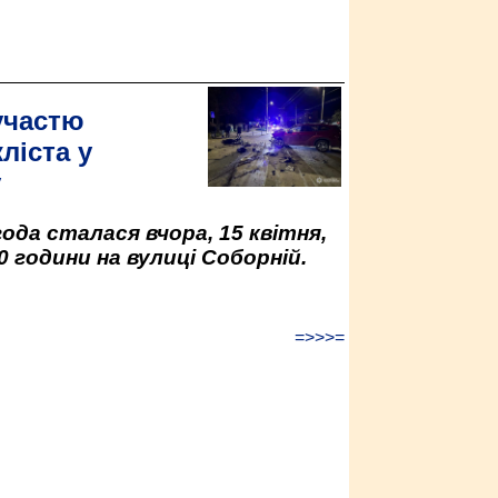
участю
ліста у
у
да сталася вчора, 15 квітня,
0 години на вулиці Соборній.
=>>>=