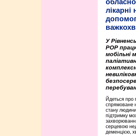
обласно
лікарні
допомо
важкохв
У Рівненсь
РОР працю
мобільні 
паліативн
комплексн
невиліко
безпосере
перебуван
Йдеться про 
спрямоване н
стану людини 
підтримку мо
захворюванням
серцевою нед
деменцією, 