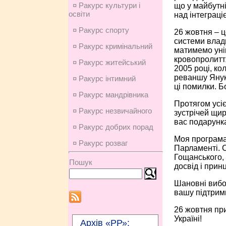
¤ Ракурс культури і
що у майбутні
освіти
над інтеграці
¤ Ракурс спорту
26 жовтня – ц
системи влад
¤ Ракурс кримінальний
матимемо унік
кровопролиття
¤ Ракурс житейський
2005 році, к
реваншу Януко
¤ Ракурс інтимний
ці помилки. Б
¤ Ракурс мандрівника
Протягом усіє
¤ Ракурс незвичайного
зустрічей щир
вас подарунк
¤ Ракурс добрих порад
Моя програма 
¤ Ракурс розваг
Парламенті. 
Гощанського, 
Пошук
досвід і прин
Шановні вибор
вашу підтрим
26 жовтня при
Україні!
Архів «РР»: