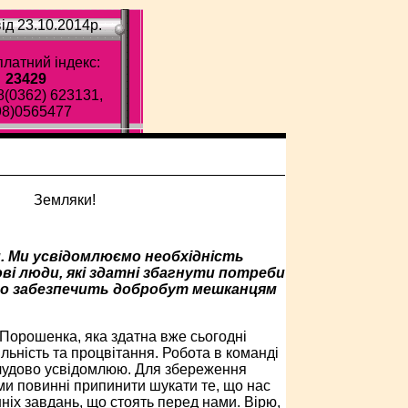
ід 23.10.2014p.
латний індекс:
23429
8(0362) 623131,
98)0565477
. Ми усвідомлюємо необхідність
ві люди, які здатні збагнути потреби
 що забезпечить добробут мешканцям
 Порошенка, яка здатна вже сьогодні
льність та процвітання. Робота в команді
я чудово усвідомлюю. Для збереження
 ми повинні припинити шукати те, що нас
шніх завдань, що стоять перед нами. Вірю,