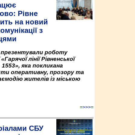
ацює
ово: Рівне
ить на новий
омунікації з
цями
у презентували роботу
«Гарячої лінії Рівненської
 1553», яка покликана
ити оперативну, прозору та
аємодію жителів із міською
=>>>=
ріалами СБУ