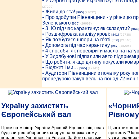
• У Сергія Притули вкрали взуття в поїзді
(27220)
• Живи до ста!
[965]
(27032)
• Про здобутки Рівненщини - у річницю 
Зеленського
[965]
(26691)
• ЗНО під час карантину: як складати?
[964]
• Розшифровка аналізу крові:
[841]
(25738)
• Як позбутися шпори на п’яті
[850]
(21340)
• Допомога під час карантину
[967]
(18205)
• 4 способи, як перевірити масло на нату
• У Здолбунові підпалили авто підприємц
• Що робити, якщо дитину покусали комар
• Бюджет і ми…
[965]
(17141)
• Аудитори Рівненщини з початку року п
процедурою закупівель на понад 72 млн г
Україну захистить
«Чорний
Європейський вал
Рівному
Прем’єр-міністр України Арсеній Яценюк ініціював
Цього тижня по
будівництво оборонних споруд на державному
протесту “Чорн
кордоні між Україною та Росією. За його словами,
уваги владних 