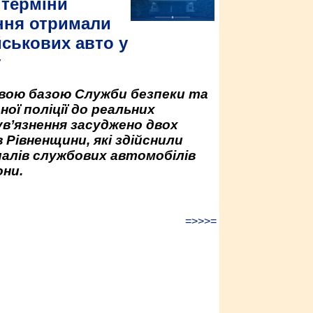
 терміни
ння отримали
йськових авто у
у
овою базою Служби безпеки та
ної поліції до реальних
ув’язнення засуджено двох
 Рівненщини, які здійснили
палів службових автомобілів
ни.
=>>>=