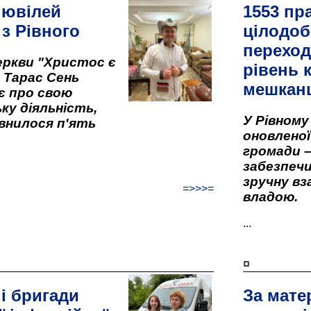
 ювілей
1553 пр
 з Рівного
цілодоб
переход
ркви "Христос є
рівень к
" Тарас Сень
мешкан
є про свою
ку діяльність,
У Рівном
внилося п'ять
оновленої 
громади –
забезпеч
зручну вз
=>>>=
владою.
...
¤
і бригади
За мате