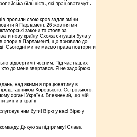
ропейська більшість, які працюватимуть
нців пролили свою кров задля зміни
новити й Парламент. 26 жовтня ми
таторські закони та стояв за
ати нову країну. Схожа ситуація була у
в опори в Парламенті, що призвело до
ді. Сьогодні ми не маємо права повторити
ьно відвертим і чесним. Під час наших
, хто до мене звертався. Я не задобрюю
авдань, над якими я працюватиму в
представником Корецького, Острозького,
чому органі України. Впевнений, що мій
и зміни в країні.
слуговує ним бути! Вірю у вас! Вірю у
 команду. Дякую за підтримку! Слава