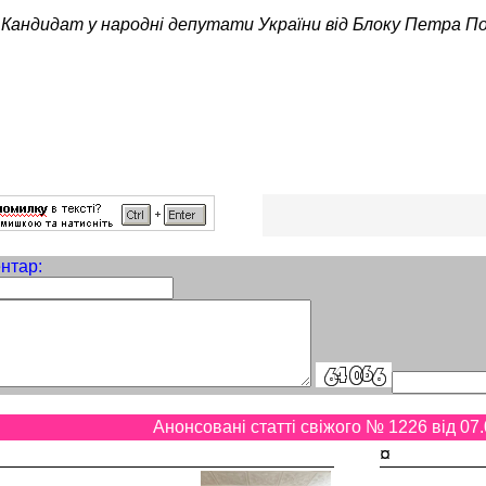
Кандидат у народні депутати України від Блоку Петра 
нтар:
Анонсовані статті свіжого № 1226 від 07.
¤