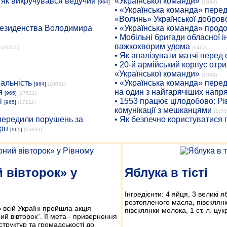
: як викручувався ведучий
«Української команди»
[964]
(1654)
• «Українська команда» пере
«Волинь» Української доброво
президенства Володимира
• «Українська команда» про
• Мобільні бригади обласної 
важкохворим удома
(26250)
(1462)
• Як аналізувати матчі перед
• 20-й армійський корпус от
«Української команди»
(1338)
ральність
• «Українська команда» пере
[964]
(18031)
я
на один з найгарячіших напр
[965]
(17521)
і
• 1553 працює цілодобово: Рі
[965]
(17211)
комунікації з мешканцями
(1153
опередили порушень за
• Як безпечно користуватися
рн
[965]
(16839)
 вівторок» у
Яблука в тісті
Інгредієнти: 4 яйця, 3 великі яб
розтопленого масла, півсклян
 всій Україні пройшла акція
півсклянки молока, 1 ст. л. цукр
ий вівторок“. Її мета - привернення
структур та громадськості до