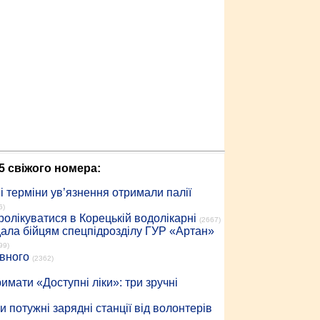
5 свіжого номера:
 терміни ув’язнення отримали палії
6)
ролікуватися в Корецькій водолікарні
(2667)
дала бійцям спецпідрозділу ГУР «Артан»
99)
івного
(2362)
имати «Доступні ліки»: три зручні
 потужні зарядні станції від волонтерів