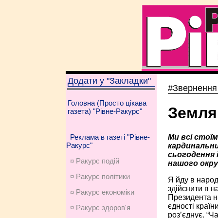
Додати у "Закладки"
#Звернення
Головна (Просто цікава
Земля
газета) "Рівне-Ракурс"
Ми всі стої
Реклама в газеті "Рівне-
Ракурс"
кардинальни
сьогодення 
¤ Ракурс подій
нашого окру
¤ Ракурс політики
Я йду в народ
здійснити в н
¤ Ракурс економiки
Президента на
єдності країн
¤ Ракурс здоров'я
роз’єднує. “Ч