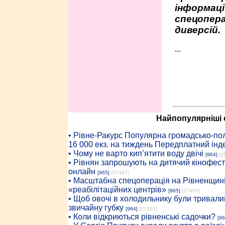
інформаці
спецопера
диверсій.
...
Найпопулярніші с
• Рiвне-Ракурс Популярна громадсько-пол
16 000 екз. на тиждень Передплатний інд
• Чому не варто кип’ятити воду двічі
[964]
(2
• Рівнян запрошують на дитячий кінофест
онлайн
[965]
(27487)
• Масштабна спецоперація на Рівненщині
«реабілітаційних центрів»
[965]
(27466)
• Щоб овочі в холодильнику були тривалий
звичайну губку
[964]
(27431)
• Коли відкриються рівненські садочки?
[96