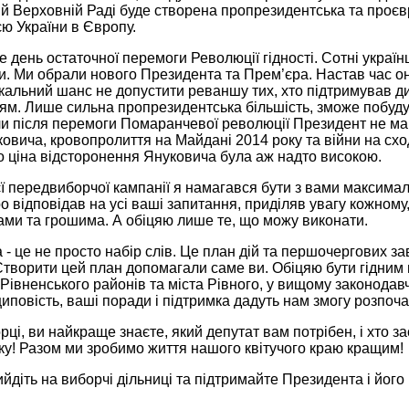
й Верховній Раді буде створена пропрезидентська та проєв
єю України в Європу.
е день остаточної перемоги Революції гідності. Сотні украї
и. Ми обрали нового Президента та Прем’єра. Настав час о
альний шанс не допустити реваншу тих, хто підтримував дик
м. Лише сильна пропрезидентська більшість, зможе побудув
оли після перемоги Помаранчевої революції Президент не ма
вича, кровопролиття на Майдані 2014 року та війни на схо
о ціна відсторонення Януковича була аж надто високою.
ї передвиборчої кампанії я намагався бути з вами максимал
о відповідав на усі ваші запитання, приділяв увагу кожному
ами та грошима. А обіцяю лише те, що можу виконати.
- це не просто набір слів. Це план дій та першочергових з
Створити цей план допомагали саме ви. Обіцяю бути гідним 
Рівненського районів та міста Рівного, у вищому законодав
циповість, ваші поради і підтримка дадуть нам змогу розпочат
ці, ви найкраще знаєте, який депутат вам потрібен, і хто за
ку! Разом ми зробимо життя нашого квітучого краю кращим!
йдіть на виборчі дільниці та підтримайте Президента і його