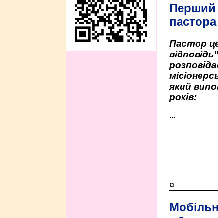
Перший
пастора
Пастор це
відповідь
розповіда
місіонерсь
який випо
років:
...
¤
Мобільн