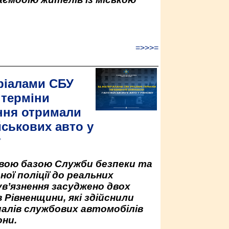
=>>>=
ріалами СБУ
 терміни
ння отримали
йськових авто у
у
овою базою Служби безпеки та
ної поліції до реальних
ув’язнення засуджено двох
 Рівненщини, які здійснили
палів службових автомобілів
ни.