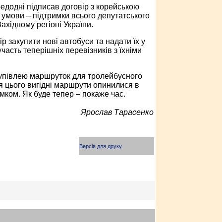
едодні підписав договір з корейською
ї умови – підтримки всього депутатського
ахідному регіоні України.
 закупити нові автобуси та надати їх у
асть теперішніх перевізників з їхніми
 купівлею маршруток для тролейбусного
ля цього вигідні маршрути опинилися в
ком. Як буде тепер – покаже час.
Ярослав Тарасенко
Версія для друку