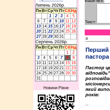
Ваше ім'я
Липень 2026p.
Пн
Вт
Ср
Чт
Пт
Сб
Нд
1
2
3
4
5
6
7
8
9
10
11
12
Текст:
13
14
15
16
17
18
19
20
21
22
23
24
25
26
27
28
29
30
31
¤
Серпень 2026p.
Пн
Вт
Ср
Чт
Пт
Сб
Нд
Перший
1
2
пастора
3
4
5
6
7
8
9
10
11
12
13
14
15
16
Пастор це
17
18
19
20
21
22
23
відповідь
24
25
26
27
28
29
30
розповіда
31
місіонерсь
Новини Рівне
який випо
років:
...