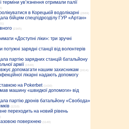
 терміни ув’язнення отримали палії
8)
ролікуватися в Корецькій водолікарні
(2669)
дала бійцям спецпідрозділу ГУР «Артан»
01)
івного
(2365)
имати «Доступні ліки»: три зручні
 потужні зарядні станції від волонтерів
дала партію зарядних станцій батальйону
льчої армії
(1649)
довжує допомагати нашим захисникам
(1614)
інфекційної лікарні надають допомогу
 ставкою на Pokerbet
(1430)
римав машину «швидкої допомоги» від
дала партію дронів батальйону «Свобода»
ямків
(1210)
вне переходить на новий рівень
)
 газовою поверхнею
(1149)