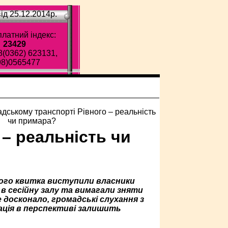
ід 25.12.2014p.
латний індекс:
23429
8(0362) 623131,
98)0565477
– реальність чи
ого квитка виступили власники
и в сесійну залу та вимагали зняти
 досконало, громадські слухання з
ація в перспективі залишить