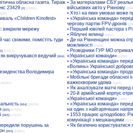
ітична обласна газета. Тираж
• За матеріалами СБУ реальні
екс 23429
військових авто у Рівному
[0]
(36041)
(268
• Хто і на яких умовах може п
8209)
иваль «Children Kinofest»
• «Українська команда» пере
чергову партію FPV-дронів
(25
: викрили мережу
• Перший ювілей пастора з Р
• Яблучні млинці
(2042)
 час свіжими, помістіть туди
• Де на Рівненщині можна отр
можливості
(2009)
• Розвідники ГУР МО отримали
5]
(27277)
: як викручувався ведучий
«Української команди»
[964]
(1656)
• «Українська команда» пере
«Волинь» Української доброво
президенства Володимира
• «Українська команда» про
• Мобільні бригади обласної 
важкохворим удома
(26262)
(1465)
• Як аналізувати матчі перед
• 20-й армійський корпус от
«Української команди»
(1340)
ральність
• «Українська команда» пере
[964]
(18039)
я
на один з найгарячіших напр
[965]
(17525)
і
• 1553 працює цілодобово: Рі
[965]
(17215)
комунікації з мешканцями
(1157
опередили порушень за
• Як безпечно користуватися
рн
[965]
(16842)