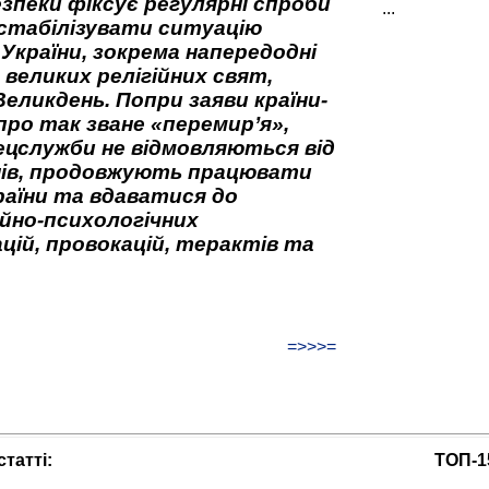
зпеки фіксує регулярні спроби
...
стабілізувати ситуацію
 України, зокрема напередодні
 великих релігійних свят,
Великдень. Попри заяви країни-
про так зване «перемир’я»,
ецслужби не відмовляються від
нів, продовжують працювати
аїни та вдаватися до
йно-психологічних
цій, провокацій, терактів та
=>>>=
татті:
ТОП-1