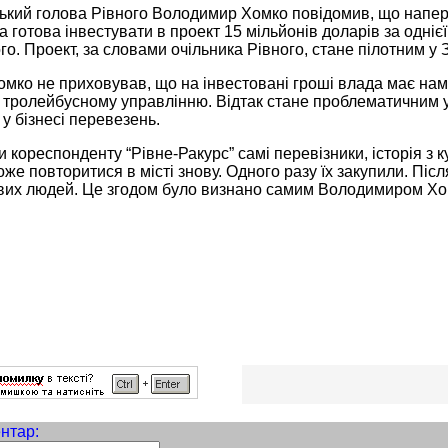
ський голова Рівного Володимир Хомко повідомив, що напер
а готова інвестувати в проект 15 мільйонів доларів за одніє
го. Проект, за словами очільника Рівного, стане пілотним у З
ко не приховував, що на інвестовані гроші влада має намір
тролейбусному управлінню. Відтак стане проблематичним уч
у бізнесі перевезень.
 кореспонденту “Рівне-Ракурс” самі перевізники, історія з
же повторитися в місті знову. Одного разу їх закупили. Піс
вих людей. Це згодом було визнано самим Володимиром Хом
нтар: