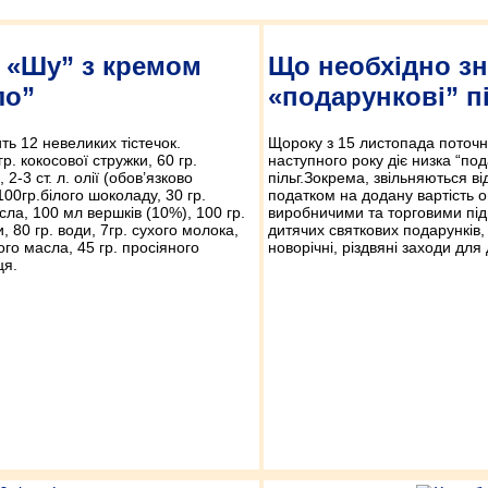
а «Шу” з кремом
Що необхідно зн
ло”
«подарункові” п
ить 12 невеликих тістечок.
Щороку з 15 листопада поточно
гр. кокосової стружки, 60 гр.
наступного року діє низка “по
 2-3 ст. л. олії (обов’язково
пільг.Зокрема, звільняються в
100гр.білого шоколаду, 30 гр.
податком на додану вартість о
ла, 100 мл вершків (10%), 100 гр.
виробничими та торговими пі
, 80 гр. води, 7гр. сухого молока,
дитячих святкових подарунків,
ого масла, 45 гр. просіяного
новорічні, різдвяні заходи для 
ця.