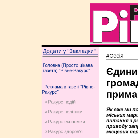
Додати у "Закладки"
#Сесія
Головна (Просто цікава
Єдини
газета) "Рівне-Ракурс"
громад
Реклама в газеті "Рівне-
прима
Ракурс"
¤ Ракурс подій
Як вже ми п
¤ Ракурс політики
міських марш
питання з р
¤ Ракурс економiки
приводу зап
¤ Ракурс здоров'я
місцевих пер