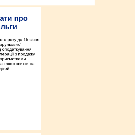
ати про
ільги
го року до 15 січня
дарункових”
ід оподаткування
перації з продажу
дприємствами
 а також квитки на
дітей.