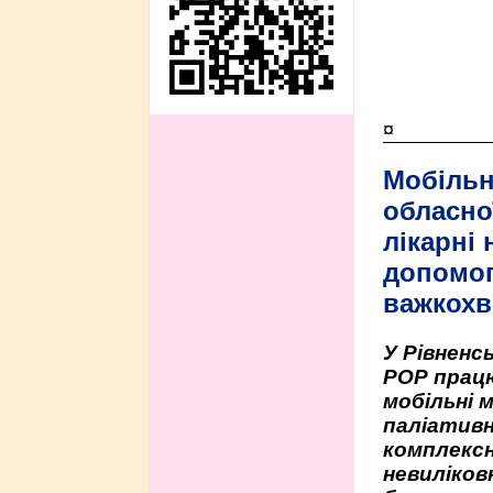
¤
Мобільн
обласно
лікарні
допомо
важкохв
У Рівненсь
РОР працю
мобільні 
паліативн
комплексн
невиліко