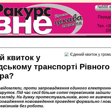
№688 в
Передп
Тел. +3
(0
й квиток у
ському транспорті Рівного 
ра?
овідомляли, проти запровадження єдиного електронн
руток. Під час сесії більше сотні перевізників зайшл
озгляду. На думку протестувальників, воно не вивчене
ровадження нововведення проведені формально і нов
евізників без роботи.