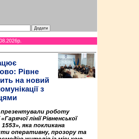
08.2026p.
ацює
ово: Рівне
ить на новий
омунікації з
цями
у презентували роботу
«Гарячої лінії Рівненської
 1553», яка покликана
ити оперативну, прозору та
аємодію жителів із міською