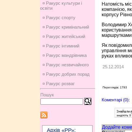
¤ Ракурс культури і
Натомість мі
освіти
компанією, як
корпусу Рівно
¤ Ракурс спорту
Володимир Хом
¤ Ракурс кримінальний
користування 
маршрутками 
¤ Ракурс житейський
Як повідомили
¤ Ракурс інтимний
управління мо
¤ Ракурс мандрівника
руках впливо
¤ Ракурс незвичайного
25.12.2014
¤ Ракурс добрих порад
¤ Ракурс розваг
Переглядів: 1793
Пошук
Коментарі (0):
Додайте коме
Архів «РР»: