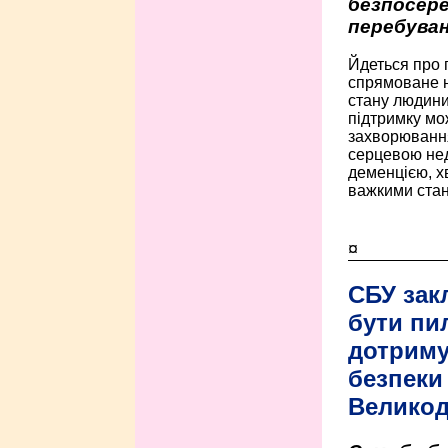
безпосере
перебуван
Йдеться про 
спрямоване н
стану людини 
підтримку мо
захворюванням
серцевою нед
деменцією, 
важкими стан
¤
СБУ зак
бути пи
дотриму
безпеки 
Велико