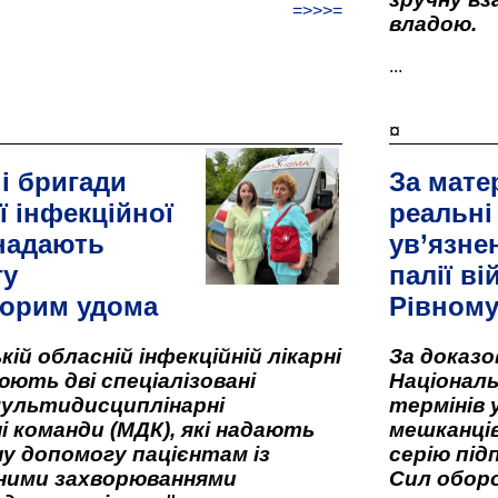
=>>>=
владою.
...
¤
і бригади
За мате
ї інфекційної
реальні
 надають
ув’язне
гу
палії ві
орим удома
Рівном
кій обласній інфекційній лікарні
За доказ
ють дві спеціалізовані
Національ
мультидисциплінарні
термінів 
і команди (МДК), які надають
мешканців
у допомогу пацієнтам із
серію під
вними захворюваннями
Сил оборо