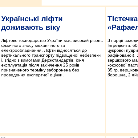
Українські ліфти
Тістечк
доживають віку
«Рафае
Ліфтове господарство України має високий рівень
З порції виход
фізичного зносу механічного та
Інгредієнти: 60
електрообладнання. Ліфти відносяться до
цукрової пудри,
вертикального транспорту підвищеної небезпеки
рафінованої), 
і, згідно з вимогами Держстандартів, їхня
вершкового мас
експлуатація після закінчення 25 років
кокосової пасти
призначеного терміну заборонена без
35 гр. вершков
проведення експертної оцінки.
борошна, 2 яй