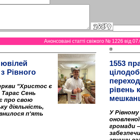
Анонсовані статті свіжого № 1226 від 07.
¤
 ювілей
1553 пр
 з Рівного
цілодоб
переход
ркви "Христос є
рівень к
" Тарас Сень
мешкан
є про свою
ку діяльність,
У Рівном
внилося п'ять
оновленої 
громади –
забезпеч
зручну вз