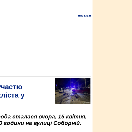
=>>>=
участю
ліста у
у
да сталася вчора, 15 квітня,
0 години на вулиці Соборній.