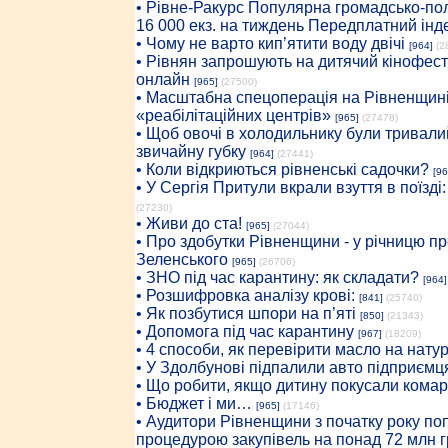
• Рiвне-Ракурс Популярна громадсько-пол
16 000 екз. на тиждень Передплатний інд
• Чому не варто кип’ятити воду двічі
[964]
(2
• Рівнян запрошують на дитячий кінофест
онлайн
[965]
(27500)
• Масштабна спецоперація на Рівненщині
«реабілітаційних центрів»
[965]
(27478)
• Щоб овочі в холодильнику були тривалий
звичайну губку
[964]
(27441)
• Коли відкриються рівненські садочки?
[96
• У Сергія Притули вкрали взуття в поїзді
(27230)
• Живи до ста!
[965]
(27044)
• Про здобутки Рівненщини - у річницю 
Зеленського
[965]
(26706)
• ЗНО під час карантину: як складати?
[964]
• Розшифровка аналізу крові:
[841]
(25740)
• Як позбутися шпори на п’яті
[850]
(21343)
• Допомога під час карантину
[967]
(18209)
• 4 способи, як перевірити масло на нату
• У Здолбунові підпалили авто підприємц
• Що робити, якщо дитину покусали комар
• Бюджет і ми…
[965]
(17146)
• Аудитори Рівненщини з початку року п
процедурою закупівель на понад 72 млн г