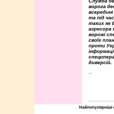
Служба бе
ворога де
всередині
та під час
таких як 
агресора 
ворожі сп
своїх пла
проти Укр
інформаці
спецопера
диверсій.
...
Найпопулярніші с