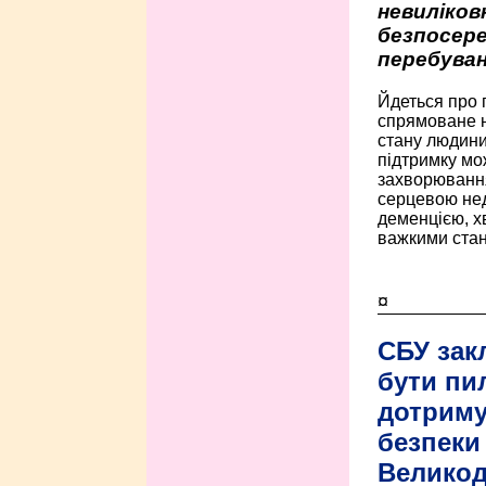
невиліко
безпосере
перебуван
Йдеться про 
спрямоване н
стану людини 
підтримку мо
захворюванням
серцевою нед
деменцією, 
важкими стан
¤
СБУ зак
бути пи
дотриму
безпеки 
Велико