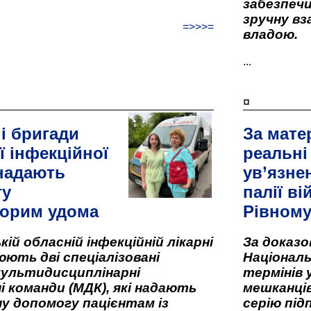
забезпеч
зручну вз
=>>>=
владою.
...
¤
і бригади
За мате
ї інфекційної
реальні
 надають
ув’язне
гу
палії ві
орим удома
Рівном
кій обласній інфекційній лікарні
За доказ
ють дві спеціалізовані
Національ
мультидисциплінарні
термінів 
і команди (МДК), які надають
мешканців
у допомогу пацієнтам із
серію під