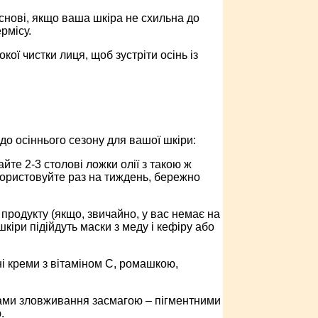
основі, якщо ваша шкіра не схильна до
рмісу.
ї чистки лиця, щоб зустріти осінь із
до осіннього сезону для вашої шкіри:
йте 2-3 столові ложки олії з такою ж
користовуйте раз на тиждень, бережно
продукту (якщо, звичайно, у вас немає на
шкіри підійдуть маски з меду і кефіру або
ні креми з вітаміном С, ромашкою,
ками зловживання засмагою – пігментними
.