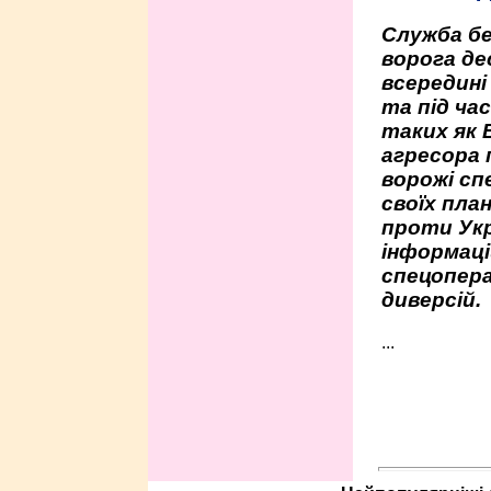
Служба бе
ворога де
всередині
та під час
таких як 
агресора 
ворожі сп
своїх пла
проти Укр
інформаці
спецопера
диверсій.
...