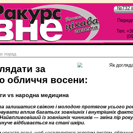
№732 в
Передп
Тел. +3
(0
х порад
лядати за
ю обличчя восени:
ги vs народна медицина
ра залишатися свіжою і молодою протягом усього року
овувати вплив багатьох зовнішніх і внутрішніх факто
. Найвпливовіший із зовнішніх чинників — зміна пір року
инуче відбивається на стані шкіри.
 чекаєте осені, щоб насолодитися золотим листям, яблучними