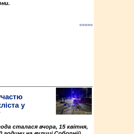
ни.
=>>>=
участю
ліста у
у
да сталася вчора, 15 квітня,
0 години на вулиці Соборній.