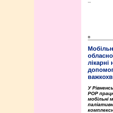
...
¤
Мобільн
обласно
лікарні
допомо
важкохв
У Рівненсь
РОР працю
мобільні 
паліативн
комплексн