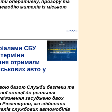
ити оперативну, прозору та
аємодію жителів із міською
=>>>=
ріалами СБУ
 терміни
ння отримали
йськових авто у
у
овою базою Служби безпеки та
ної поліції до реальних
ув’язнення засуджено двох
 Рівненщини, які здійснили
палів службових автомобілів