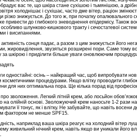
брадує вас те, що шкіра стане сухішою і тьмянішою, а дріб
овітря холоднішає і сухішає, часто дме вітер, раціон змінюєть
 різко знижується. До того ж, при початку опалювального с
е привести до глибокого зневоднення епідермісу. Також во
особливо шлунково-кишкового тракту і сечостатевої системи
ми і висипаннями.
, активність сонця падає, а разом з цим знижується його не
ями, жировиділення, звузяться розширені пори. Саме тому 
у за шкірою і приділити більше уваги оновлюючим процедур
радять
ги одностайні: осінь – найкращий час, щоб випробувати нові
 косметичними процедурами. Якщо влітку проводити глибокий
ени для них оптимальна пора. Ще кілька порад від професіо
про зволоження. Легкий літній крем, або лосьйон обов’язков
о на олійній основі. Зволожуючий крем наносьте 1-2 рази н
имувати її тонус, як і влітку. Не забувайте, що навіть восени
м фактором не менше SPF15.
дність, наприклад ваша шкіра реагує на холодний вітер лу
ему живильний нічний крем, навіть якщо ви уникали його влі
.