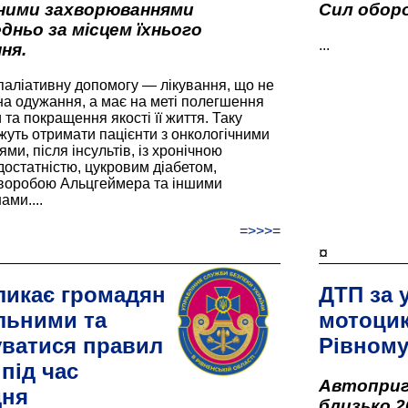
вними захворюваннями
Сил оборо
дньо за місцем їхнього
...
ня.
паліативну допомогу — лікування, що не
а одужання, а має на меті полегшення
та покращення якості її життя. Таку
жуть отримати пацієнти з онкологічними
и, після інсультів, із хронічною
остатністю, цукровим діабетом,
хворобою Альцгеймера та іншими
ами....
=>>>=
¤
ликає громадян
ДТП за 
льними та
мотоцик
ватися правил
Рівном
під час
Автоприго
дня
близько 2