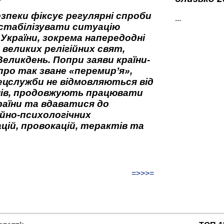
зпеки фіксує регулярні спроби
...
стабілізувати ситуацію
 України, зокрема напередодні
 великих релігійних свят,
Великдень. Попри заяви країни-
про так зване «перемир’я»,
ецслужби не відмовляються від
нів, продовжують працювати
аїни та вдаватися до
йно-психологічних
цій, провокацій, терактів та
=>>>=