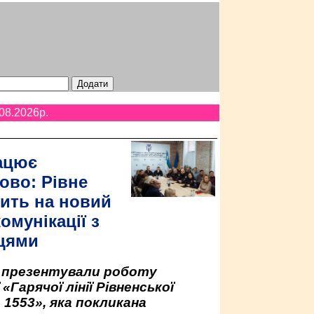
08.2026p.
ацює
ово: Рівне
ить на новий
омунікації з
цями
у презентували роботу
«Гарячої лінії Рівненської
 1553», яка покликана