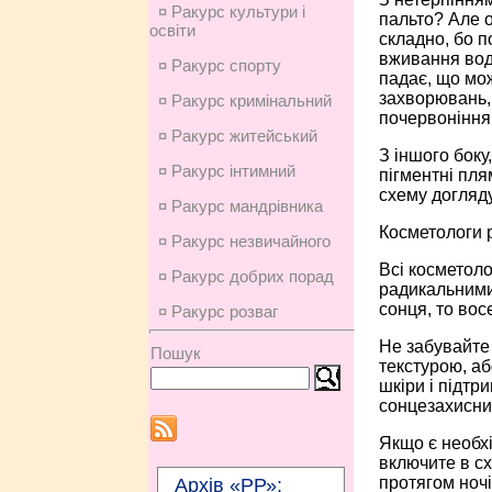
¤ Ракурс культури і
пальто? Але о
освіти
складно, бо п
вживання води
¤ Ракурс спорту
падає, що мож
захворювань, 
¤ Ракурс кримінальний
почервоніння
¤ Ракурс житейський
З іншого боку
¤ Ракурс інтимний
пігментні пл
схему догляд
¤ Ракурс мандрівника
Косметологи 
¤ Ракурс незвичайного
Всі косметоло
¤ Ракурс добрих порад
радикальними
сонця, то вос
¤ Ракурс розваг
Не забувайте 
Пошук
текстурою, аб
шкіри і підтр
сонцезахисни
Якщо є необхі
включите в сх
протягом ночі
Архів «РР»: