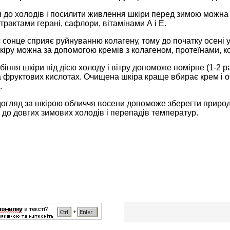
 до холодів і посилити живлення шкіри перед зимою можна з
страктами герані, сафлори, вітамінами А і Е.
 сонце сприяє руйнуванню колагену, тому до початку осені у
кіру можна за допомогою кремів з колагеном, протеїнами, 
біння шкіри під дією холоду і вітру допоможе помірне (1-2 р
 фруктових кислотах. Очищена шкіра краще вбирає крем і о
.
гляд за шкірою обличчя восени допоможе зберегти природну 
 до довгих зимових холодів і перепадів температур.