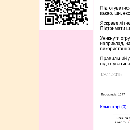
Підготуватися
какао, ши, ек
Яскраве літнє
Підтримати ш
Уникнути огру
наприклад, на
використання
Правильний до
підготуватися
09.11.2015
Переглядів: 1577
Коментарі (0):