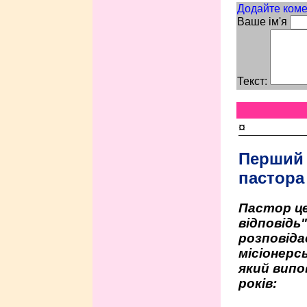
Додайте коме
Ваше ім'я
Текст:
¤
Перший
пастора
Пастор це
відповідь
розповіда
місіонерсь
який випо
років: