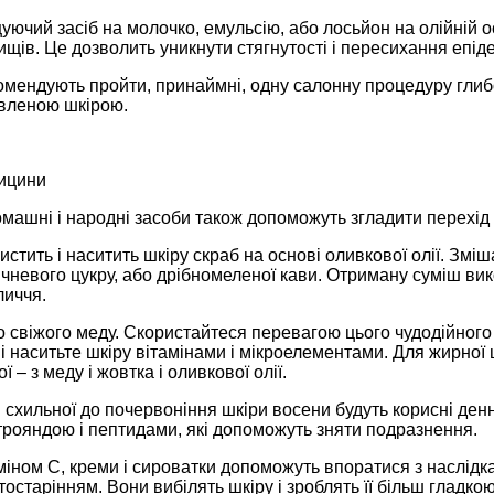
уючий засіб на молочко, емульсію, або лосьйон на олійній 
щів. Це дозволить уникнути стягнутості і пересихання епіде
мендують пройти, принаймні, одну салонну процедуру глибоко
овленою шкірою.
ицини
машні і народні засоби також допоможуть згладити перехід 
стить і наситить шкіру скраб на основі оливкової олії. Зміша
ичневого цукру, або дрібномеленої кави. Отриману суміш ви
иччя.
 свіжого меду. Скористайтеся перевагою цього чудодійного 
) і наситьте шкіру вітамінами і мікроелементами. Для жирної 
ої – з меду і жовтка і оливкової олії.
і схильної до почервоніння шкіри восени будуть корисні ден
трояндою і пептидами, які допоможуть зняти подразнення.
аміном С, креми і сироватки допоможуть впоратися з наслід
остарінням. Вони вибілять шкіру і зроблять її більш гладкою