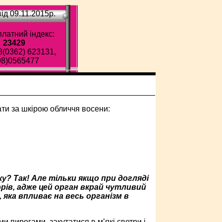
ід 09.11.2015p.
латний індекс:
23429
8(0362) 623131,
98)0565477
? Так! Але тільки якщо при догляді
рів, адже цей орган вкрай чутливий
, яка впливає на весь організм в
 пирогами, закутатися в м’які светри і