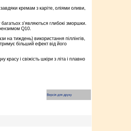
авдяки кремам з каріте, оліями оливи,
 багатьох з’являються глибокі зморшки.
коензимом Q10.
ази на тиждень) використання піллінгів,
тримує більший ефект від його
красу і свіжість шкіри з літа і плавно
Версія для друку