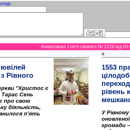
нтар:
Анонсовані статті свіжого № 1226 від 03.
¤
 ювілей
1553 пр
 з Рівного
цілодоб
переход
ркви "Христос є
рівень к
" Тарас Сень
мешкан
є про свою
ку діяльність,
У Рівном
внилося п'ять
оновленої 
громади –