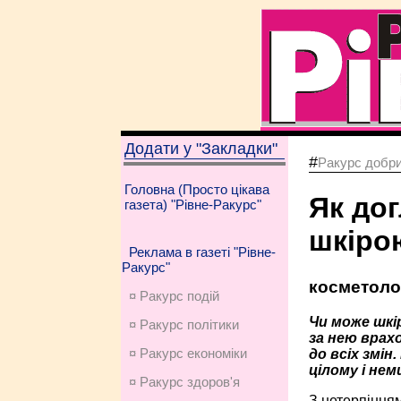
Додати у "Закладки"
#
Ракурс добри
Головна (Просто цікава
Як дог
газета) "Рівне-Ракурс"
шкіро
Реклама в газеті "Рівне-
Ракурс"
косметоло
¤ Ракурс подій
Чи може шкі
¤ Ракурс політики
за нею врах
¤ Ракурс економiки
до всіх змін
цілому і нем
¤ Ракурс здоров'я
З нетерпінням