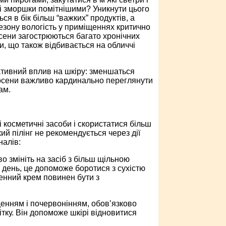
ні зморшки помітнішими? Уникнути цього
ся в бік більш “важких” продуктів, а
езону вологість у приміщеннях критично
сени загострюються багато хронічних
, що також відбивається на обличчі
гативний вплив на шкіру: зменшаться
восени важливо кардинально переглянути
ам.
 косметичні засоби і скористатися більш
 пілінг не рекомендується через дії
налів:
о змініть на засіб з більш щільною
а день, це допоможе боротися з сухістю
 денний крем повинен бути з
щенням і почервонінням, обов’язково
тку. Він допоможе шкірі відновитися