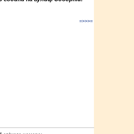
=>>>=