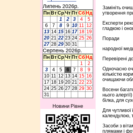
Липень 2026p.
Замініть очищ
утворення при
Пн
Вт
Ср
Чт
Пт
Сб
Нд
1
2
3
4
5
Експерти реко
6
7
8
9
10
11
12
гладкою і он
13
14
15
16
17
18
19
20
21
22
23
24
25
26
Поради
27
28
29
30
31
народної мед
Серпень 2026p.
Пн
Вт
Ср
Чт
Пт
Сб
Нд
Перевірені до
1
2
Одночасно очи
3
4
5
6
7
8
9
кількістю кор
10
11
12
13
14
15
16
очищаючи обл
17
18
19
20
21
22
23
24
25
26
27
28
29
30
Восени багато
31
нього алергії
білка, для сух
Новини Рівне
Для чутливої 
календулою, 
Засоби з віт
плямами і фот