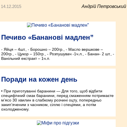
14.12.2015
Андрій Петровський
Печиво «Бананові мадлен”
- Яйця – 4шт., - Борошно – 200гр., - Масло вершкове –
200гр., - Цукор – 150гр., - Розпушувач -1ч.л., - Банан- 2 шт., -
Ванільний екстракт – 1ч.л.
Поради на кожен день
• При приготуванні баранини — Для того, щоб відбити
специфічний смак баранини, перед смаженням потримаєте
м’ясо 30 хвилин в слабкому розчині оцту, попередньо
закип’яченим з часником, сіллю і спеціями, а потім
охолодженому.