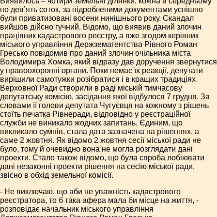
Виявилось – чотири земельні ділянки, кожна в середньому
по дев’ять соток, за підробленими документами успішно
були приватизовані восени нинішнього року. Скандал
вийшов дійсно гучний. Відомо, що виявив даний злочин
працівник кадастрового реєстру, а вже згодом керівник
міського управління Держземагентства Рівного Роман
Гресько повідомив про даний злочин очільника міста
Володимира Хомка, який відразу дав доручення звернутися
у правоохоронні органи. Поки немає їх реакції, депутати
вирішили самотужки розібратися і в кращих традиціях
Верховної Ради створили в раді міській тимчасову
депутатську комісію, засідання якої відбулося 7 грудня. За
словами її голови депутата Чугуєвця на кожному з рішень
стоїть печатка Рівнеради, відповідно у реєстраційної
служби не виникало жодних запитань. Єдиним, що
викликало сумнів, стала дата зазначена на рішеннях, а
саме 2 жовтня. Як відомо 2 жовтня сесії міської ради не
було, тому й очевидно вона не могла розглядати дані
проекти. Стало також відомо, що була спроба лобіювати
дані незаконні проекти рішення на сесію міської ради,
звісно в обхід земельної комісії.
- Не виключаю, що аби не уважність кадастрового
реєстратора, то б така афера мала би місце на життя, -
розповідає начальник міського управління