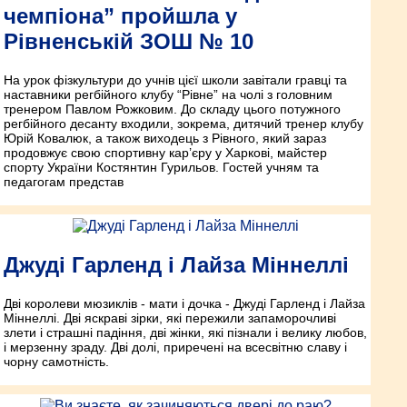
чемпіона” пройшла у
Рівненській ЗОШ № 10
На урок фізкультури до учнів цієї школи завітали гравці та
наставники регбійного клубу “Рівне” на чолі з головним
тренером Павлом Рожковим. До складу цього потужного
регбійного десанту входили, зокрема, дитячий тренер клубу
Юрій Ковалюк, а також виходець з Рівного, який зараз
продовжує свою спортивну кар’єру у Харкові, майстер
спорту України Костянтин Гурильов. Гостей учням та
педагогам представ
Джуді Гарленд і Лайза Міннеллі
Дві королеви мюзиклів - мати і дочка - Джуді Гарленд і Лайза
Міннеллі. Дві яскраві зірки, які пережили запаморочливі
злети і страшні падіння, дві жінки, які пізнали і велику любов,
і мерзенну зраду. Дві долі, приречені на всесвітню славу і
чорну самотність.