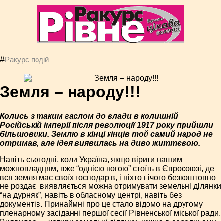
#
Ракурс подій
Земля – народу!!!
Колись з таким гаслом до влади в колишній
Російській імперії після революції 1917 року прийшли
більшовики. Землю в кінці кінців той самий народ не
отримав, але ідея виявилась на диво життєвою.
Навіть сьогодні, коли Україна, якщо вірити нашим
можновладцям, вже “однією ногою” стоїть в Євросоюзі, де
вся земля має своїх господарів, і ніхто нічого безкоштовно
не роздає, виявляється можна отримувати земельні ділянки
“на дурняк”, навіть в обласному центрі, навіть без
документів. Принаймні про це стало відомо на другому
пленарному засіданні першої сесії Рівненської міської ради.