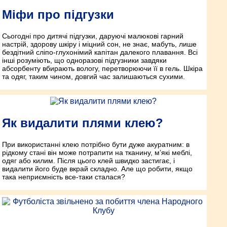
Міфи про підгузки
Сьогодні про дитячі підгузки, даруючі малюкові гарний
настрій, здорову шкіру і міцний сон, не знає, мабуть, лише
бездітний сліпо-глухонімий капітан далекого плавання. Всі
інші розуміють, що одноразові підгузники завдяки
абсорбенту вбирають вологу, перетворюючи її в гель. Шкіра
та одяг, таким чином, довгий час залишаються сухими.
Як видалити плями клею?
При використанні клею потрібно бути дуже акуратним: в
рідкому стані він може потрапити на тканину, м’які меблі,
одяг або килим. Після цього клей швидко застигає, і
видалити його буде вкрай складно. Але що робити, якщо
така неприємність все-таки сталася?