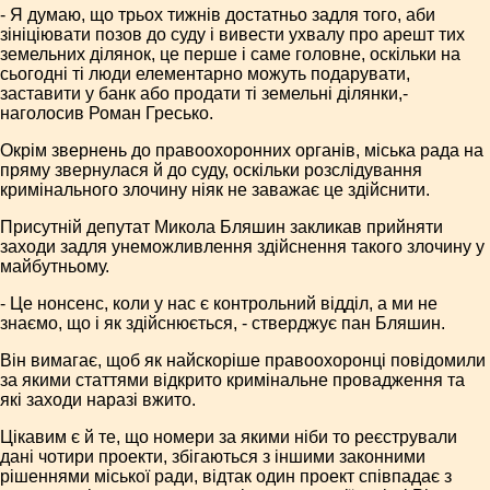
- Я думаю, що трьох тижнів достатньо задля того, аби
зініціювати позов до суду і вивести ухвалу про арешт тих
земельних ділянок, це перше і саме головне, оскільки на
сьогодні ті люди елементарно можуть подарувати,
заставити у банк або продати ті земельні ділянки,-
наголосив Роман Гресько.
Окрім звернень до правоохоронних органів, міська рада на
пряму звернулася й до суду, оскільки розслідування
кримінального злочину ніяк не заважає це здійснити.
Присутній депутат Микола Бляшин закликав прийняти
заходи задля унеможливлення здійснення такого злочину у
майбутньому.
- Це нонсенс, коли у нас є контрольний відділ, а ми не
знаємо, що і як здійснюється, - стверджує пан Бляшин.
Він вимагає, щоб як найскоріше правоохоронці повідомили
за якими статтями відкрито кримінальне провадження та
які заходи наразі вжито.
Цікавим є й те, що номери за якими ніби то реєстрували
дані чотири проекти, збігаються з іншими законними
рішеннями міської ради, відтак один проект співпадає з