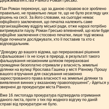
Держземагентства Рівного Роман Гресько.
Пан Роман переконує, що за даною справою все зроблено
правильно, не правильно лише те, що не було розгляду цих
рішень на сесії. За його словами, на сьогодні немає
офіційного заключення, що печатка належить саме
організаційному відділу міської ради, отже наразі потрібно
витримувати паузу. Роман Гресько впевнений, що коли буде
офіційне заключення стосовно печатки, лише тоді можна
буде починати досліджувати, хто її поставив та хто є
відповідальним.
“Доводжу до вашого відома, що перераховані рішення
сфальшовані і їх не існує в природі, в результаті такого
фальшування незаконним шляхом перераховані
громадяни безоплатно отримали у власність земельні
ділянки на вулиці Ярослава Гашека у місті Рівному. Прошу
вашого втручання для скасування незаконно
зареєстрованого права власності на земельні ділянки та
виявлення винних у вказаному правопорушенні”,- йдеться у
звернені до прокуратури міста Рівного.
Вже 16 листопада прокуратура підтвердила отримання
даного листа, проте з тих пір жодного відгуку по даній
справі від прокуратури не було.