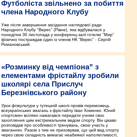
Футболіста звільнено за побиття
члена Народного Клубу
Уже після завершення засідання наглядової ради
Народного Клубу “Верес” (Рівне), яка відбувалася у
понеділок 30 листопада у конференц-залі готелю “Мир”
фізично постраждав один із членів НК “Верес” - Сергій
Романовський.
«Розминку від чемпіона” з
елементами фрістайлу зробили
школярі села Прислуч
Березнівського району
Урок фізкультури у тутешній школі провів переможець
всеукраїнських змагань з фрістайлу Іван Хоменко. Юний
спортсмен всіляко намагався передати учням своє
захоплення цим екстремальним видом спорту. Він цікаво
розповідав про особливості тренувань, свою участь у
змаганнях. Разом з тим не приховував, що цей вид спорту
через свою складність вимагає неабиякої наполегливості,