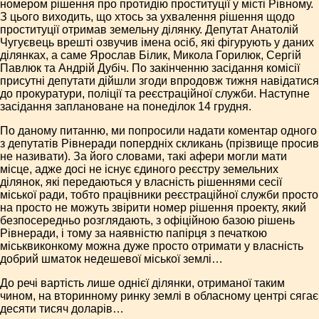
номером рішення про протидію проституції у місті Рівному.
З цього виходить, що хтось за ухвалення рішення щодо
проституції отримав земельну ділянку. Депутат Анатолій
Чугуєвець врешті озвучив імена осіб, які фігурують у даних
ділянках, а саме Ярослав Білик, Микола Горилюк, Сергій
Павлюк та Андрій Дубіч. По закінченню засідання комісії
присутні депутати дійшли згоди впродовж тижня навідатися
до прокуратури, поліції та реєстраційної служби. Наступне
засідання заплановане на понеділок 14 грудня.
По даному питанню, ми попросили надати коментар одного
з депутатів Рівнеради попердніх скликань (прізвище просив
не називати). За його словами, такі афери могли мати
місце, адже досі не існує єдиного реєстру земельних
ділянок, які передаються у власність рішеннями сесії
міської ради, тобто працівники реєстраційної служби просто
на просто не можуть звірити номер рішення проекту, який
безпосередньо розглядають, з офіційною базою рішень
Рівнеради, і тому за наявністю папірця з печаткою
міськвиконкому можна дуже просто отримати у власність
добрий шматок недешевої міської землі…
До речі вартість лише однієї ділянки, отриманої таким
чином, на вторинному ринку землі в обласному центрі сягає
десяти тисяч доларів…