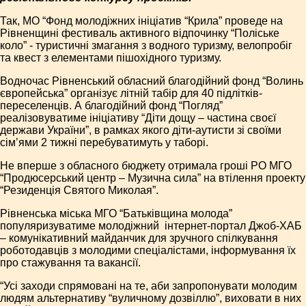
Так, МО “Фонд молодіжних ініціатив “Крила” проведе на
Рівненщині фестиваль активного відпочинку “Поліське
коло” - туристичні змагання з водного туризму, велопробіг
та квест з елементами пішохідного туризму.
Водночас Рівненський обласний благодійний фонд “Волинь
європейська” організує літній табір для 40 підлітків-
переселенців. А благодійний фонд “Погляд”
реалізовуватиме ініціативу “Діти дощу – частина своєї
держави України”, в рамках якого діти-аутисти зі своїми
сім’ями 2 тижні перебуватимуть у таборі.
Не вперше з обласного бюджету отримала гроші РО МГО
“Продюсерський центр – Музична сила” на втілення проекту
“Резиденція Святого Миколая”.
Рівненська міська МГО “Батьківщина молода”
популяризуватиме молодіжний інтернет-портал Джоб-ХАБ
– комунікативний майданчик для зручного спілкування
роботодавців з молодими спеціалістами, інформування їх
про стажування та вакансії.
“Усі заходи спрямовані на те, аби запропонувати молодим
людям альтернативу “вуличному дозвіллю”, виховати в них