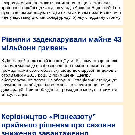
- зараз доречно поставити запитання, а що ж сталося з
країною і в країні під час двох урядів Арсенія Яценюка? І не
буде зайвим зафіксувати: а) з яким активом позитивних змін
йде у відставку діючий склад уряду, б) яку спадщину отриму
Рівняни задекларували майже 43
мільйони гривень
В Державній податковій інспекції у м. Рівному створено всі
належні умови для забезпечення належного виконання
громадянами свого обов’язку щодо декларування доходів,
отриманих у 2015 році. В приміщенні Центру
обслуговування платників обладнані спеціальні стенди, де
розміщена необхідна інформація та зразки заповнення
декларацій. При необхідності громадяни можуть отримати
консультацію.
Керівництво «Рівнеазоту”
прийняло рішення про сезонне
зниження завантаження