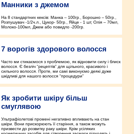
Манники з джемом
На 8 стандартних кексів: Манка – 100гр., Борошно – 50гр.,
Розпушувач -1/2ч.л., Цукор- 50гр., Яйце - 1 шт, Олія – 70мл,
Молоко-100мл, Джем або повидло -200гр.
7 ворогів здорового волосся
Часто ми стикаємося з проблемою, як відновити силу і блиск
волосся. Є безліч “рецептів” для щільного, красивого і
сильного волосся. Проте, ми самі виконуємо деякі дуже
шкідливі для нашого волосся “процедури”
Як зробити шкіру більш
смуглявою
Ультрафіолетові промені негативно впливають на стан
шкіри. Вони прискорюють її старіння, а також можуть
призвести до розвитку раку шкіри. Крім усіляких
косметичних засобів для створення засмаги підходять і