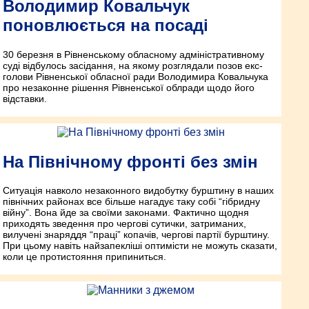
Володимир Ковальчук
поновлюється на посаді
30 березня в Рівненському обласному адміністративному
суді відбулось засідання, на якому розглядали позов екс-
голови Рівненської обласної ради Володимира Ковальчука
про незаконне рішення Рівненської облради щодо його
відставки.
На Північному фронті без змін
Ситуація навколо незаконного видобутку бурштину в наших
північних районах все більше нагадує таку собі “гібридну
війну”. Вона йде за своїми законами. Фактично щодня
приходять зведення про чергові сутички, затриманих,
вилучені знаряддя “праці” копачів, чергові партії бурштину.
При цьому навіть найзапекліші оптимісти не можуть сказати,
коли це протистояння припиниться.