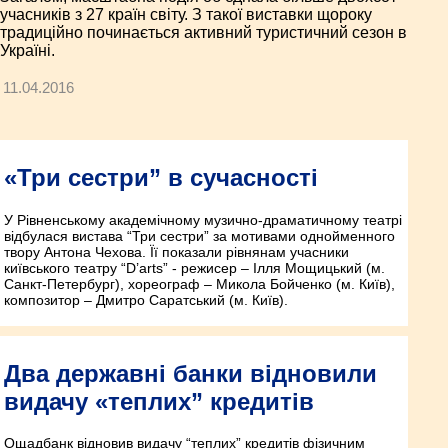
учасників з 27 країн світу. З такої виставки щороку
традиційно починається активний туристичний сезон в
Україні.
11.04.2016
«Три сестри” в сучасності
У Рівненському академічному музично-драматичному театрі
відбулася вистава “Три сестри” за мотивами однойменного
твору Антона Чехова. Її показали рівнянам учасники
київського театру “D’arts” - режисер – Ілля Мощицький (м.
Санкт-Петербург), хореограф – Микола Бойченко (м. Київ),
композитор – Дмитро Саратський (м. Київ).
Два державні банки відновили
видачу «теплих” кредитів
Ощадбанк відновив видачу “теплих” кредитів фізичним