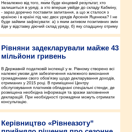
Незалежно від того, яким буде кінцевий результат, хто
залишиться в уряді, а хто вперше увійде до складу Кабміну,
- зараз доречно поставити запитання, а що ж сталося з
країною і в країні під час двох урядів Арсенія Яценюка? І не
буде зайвим зафіксувати: а) з яким активом позитивних змін
йде у відставку діючий склад уряду, б) яку спадщину отриму
Рівняни задекларували майже 43
мільйони гривень
В Державній податковій інспекції у м. Рівному створено всі
належні умови для забезпечення належного виконання
громадянами свого обов’язку щодо декларування доходів,
отриманих у 2015 році. В приміщенні Центру
обслуговування платників обладнані спеціальні стенди, де
розміщена необхідна інформація та зразки заповнення
декларацій. При необхідності громадяни можуть отримати
консультацію.
Керівництво «Рівнеазоту”
прийняло рішення про сезонне