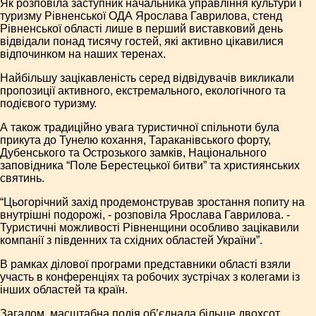
Як розповіла заступник начальника управління культури і
туризму Рівненської ОДА Ярослава Гаврилова, стенд
Рівненської області лише в перший виставковий день
відвідали понад тисячу гостей, які активно цікавилися
відпочинком на наших теренах.
Найбільшу зацікавленість серед відвідувачів викликали
пропозиції активного, екстремального, екологічного та
подієвого туризму.
А також традиційно увага туристичної спільноти була
прикута до Тунелю кохання, Тараканівського форту,
Дубенського та Острозького замків, Національного
заповідника “Поле Берестецької битви” та християнських
святинь.
“Цьогорічний захід продемонстрував зростання попиту на
внутрішні подорожі, - розповіла Ярослава Гаврилова. -
Туристичні можливості Рівненщини особливо зацікавили
компанії з південних та східних областей України”.
В рамках ділової програми представники області взяли
участь в конференціях та робочих зустрічах з колегами із
інших областей та країн.
Загалом, масштабна подія об’єднала більше двохсот