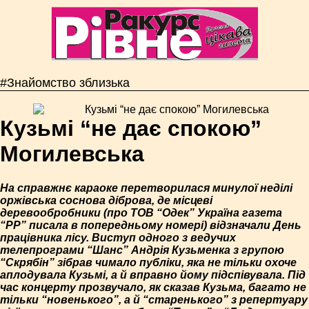
#Знайомство зблизька
Кузьмі “не дає спокою”
Могилевська
На справжнє караоке перетворилася минулої неділі
оржівська соснова діброва, де місцеві
деревообробники (про ТОВ “Одек” Україна газета
“РР” писала в попередньому номері) відзначали День
працівника лісу. Виступ одного з ведучих
телепрограми “Шанс” Андрія Кузьменка з групою
“Скрябін” зібрав чимало публіки, яка не тільки охоче
аплодувала Кузьмі, а й вправно йому підспівувала. Під
час концерту прозвучало, як сказав Кузьма, багато не
тільки “новенького”, а й “старенького” з репертуару