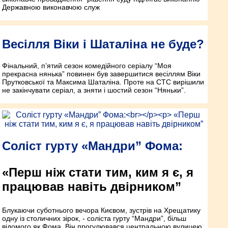
Державною виконавчою служ
Весілля Віки і Шаталіна не буде?
Фінальний, п’ятий сезон комедійного серіалу “Моя
прекрасна нянька” повинен був завершитися весіллям Віки
Прутковської та Максима Шаталіна. Проте на СТС вирішили
не закінчувати серіал, а зняти і шостий сезон “Няньки”.
Соліст гурту «Мандри” Фома:
«Перш ніж стати тим, ким я є, я
працював навіть двірником”
Блукаючи суботнього вечора Києвом, зустрів на Хрещатику
одну із столичних зірок, - соліста гурту “Мандри”, більш
відомого як Фома. Він прогулювався центральною вулицею