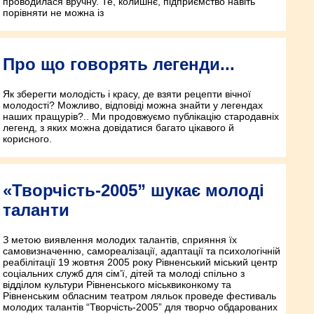
проводилася вручну. Те, колишнє, підприємство навіть
порівняти не можна із
Про що говорять легенди...
Як зберегти молодість і красу, де взяти рецепти вічної
молодості? Можливо, відповіді можна знайти у легендах
наших пращурів?.. Ми продовжуємо публікацію стародавніх
легенд, з яких можна довідатися багато цікавого й
корисного.
«Творчість-2005” шукає молоді
таланти
З метою виявлення молодих талантів, сприяння їх
самовизначенню, самореалізації, адаптації та психологічній
реабілітації 19 жовтня 2005 року Рівненський міський центр
соціальних служб для сім’ї, дітей та молоді спільно з
відділом культури Рівненського міськвиконкому та
Рівненським обласним театром ляльок проведе фестиваль
молодих талантів “Творчість-2005” для творчо обдарованих