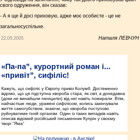
свого одруження, він сказав:
- А я ще й досі приховую, адже моє особисте - це не
загальносуспільне.
22.09.2005
Наталя ЛЕВЧУН
«Па-па”, курортний роман і...
«привіт”, сифіліс!
Кажуть, що сифіліс у Європу привіз Колумб. Достеменно
відомо, що ця підступна хвороба стара, як світ, а донедавна
(доки не винайшли пеніцилін) від неї навіть помирали. Втім,
найчастіше люди, уражені сифілісом, колись закінчували
життя самогубством, знаючи, що хвороба поступово
руйнуватиме їхній організм. Один із таких випадків навіть
описав відомий російський письменник Купрін у своєму
творі “Яма”