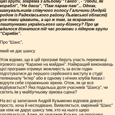
цієї групи, зокрема з альбому “Танго”, - “Люди, як
кораблі”, “Не даєш”, “Пам парам пам”... Однак,
шанувальників співучого голосу Галичини (Андрій
родом із Радехівського району Львівської області)
усе-таки цікавить, а що ж там, за яскравими
лаштунками українського шоу-бізнесу? Про це
вдалося дізнатися під час розмови з лідером групи
“Скрябін”.
Про “Шанс”,
який не дає шансу
Усім відомо, що в цій програмі беруть участь переможці
ігрового шоу “Караоке на майдані”. Найкращий виконавець
цієї програми отримує можливість за вісім годин
підготуватися до першого серйозного виступу в студії
телеканалу “Інтер” або в одному з нічних клубів Києва і
відчути себе справжньою зіркою. Отож, як це все
відбувається? Яка подальша доля учасників “Шансу”, чи
світить їм у майбутньому зіркова сцена?
На всі ці запитання Андрій Кузьменко відповів доволі
просто, хоча й несподівано. Виявляється, омріяний “Шанс”
аж ніяк не дарує шансу тим, хто на нього щиро
сподівається. Адже, як зауважив Кузьма, це програма