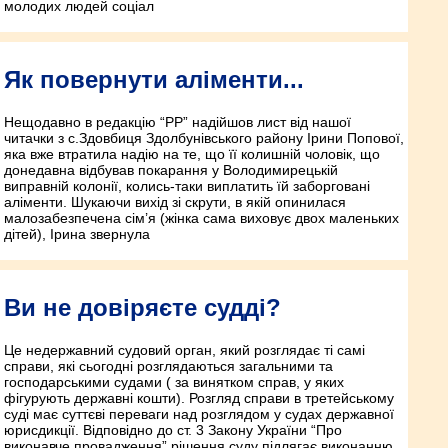
молодих людей соціал
Як повернути аліменти...
Нещодавно в редакцію “РР” надійшов лист від нашої
читачки з с.Здовбиця Здолбунівського району Ірини Попової,
яка вже втратила надію на те, що її колишній чоловік, що
донедавна відбував покарання у Володимирецькій
виправній колонії, колись-таки виплатить їй заборговані
аліменти. Шукаючи вихід зі скрути, в якій опинилася
малозабезпечена сім’я (жінка сама виховує двох маленьких
дітей), Ірина звернула
Ви не довіряєте судді?
Це недержавний судовий орган, який розглядає ті самі
справи, які сьогодні розглядаються загальними та
господарськими судами ( за винятком справ, у яких
фігурують державні кошти). Розгляд справи в третейському
суді має суттєві переваги над розглядом у судах державної
юрисдикції. Відповідно до ст. 3 Закону України “Про
виконавче провадження” рішення суду підлягає виконанню