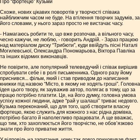
Про “фортецю” Кузьми
Схоже, нових цікавих поворотів у творчості співака
найближчим часом не буде. На втілення творчих задумів, за
його словами, у нього зараз просто не вистачає часу.
- Намагаюсь робити те, що вже розпочав, а вільного часу,
чесно кажучи, не люблю, - говорить Андрій. - Зараз працюю
над матеріалом диску “Трибюти”, куди ввійдуть пісні Наталі
Могилевської, Олександра Пономарьова, Віктора Павліка
та інших відомих виконавців.
Не повірите, але популярний телеведучий і співак вирішив
спробувати себе і в ролі письменника. Одного разу йому
приснився... фільм, який і став приводом до написання
книжки під назвою “Місто, в якому не ходять гроші”. Головна
ідея цього твору, як зауважив автор, полягає в тому, що за
працю потрібно платити. Це, на його думку, головна умова
успіху кожної людини, адже “рай у шалаші” триває недовго.
Кузьма переконаний, що для того, щоб створити власну
фортецю, якою служить для кожного з нас рідна домівка,
потрібно багато й наполегливо працювати. А ще вважає,
що тим, хто захоплюється його творчістю, не обов’язково
знати про його приватне життя.
У відповідь на запитання, чому так довго приховував факт