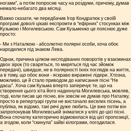
ногами”, а потім попросив часу на роздуми, причому, думав
немало-небагато два місяці.
Важко сказати, чи передбачив Ігор Кондратюк у своїй
програмі доволі цікаві експромти в “ефірних” стосунках між
Кузьмою і Могилевською. Сам Кузьменко це пояснює дуже
просто:
- Ми з Наталкою - абсолютно полярні особи, хоча обоє
народилися під знаком Лева.
Однак, причина цілком несподіваних поворотів у взаєминах
двох зірок (то сваряться, то миряться під час зйомок
передачі), швидше, не в полярності їхніх поглядів на життя,
а в тому, що обоє вони - яскраво виражені лідери. Хтозна,
можливо, це й стало приводом до написання пісні “Не
даєш”. Хоча сам Кузьма вперто заперечує те, що на
створення цього хіта його надихнула Могилевська, мовляв,
тоді, коли писав цю пісню, він зовсім не думав про Наталку,
просто в репертуарі групи не вистачало веселих пісень, а
публіка, як відомо, такі речі дуже любить. Це вже потім він
запропонував Могилевській зніматися у кліпі до цієї пісні.
Вона спочатку категорично відмовилася від цієї пропозиції,
а згодом, коли “скинула” зайві кілограми, погодилася.