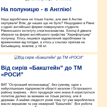
На полуницю - в Англію!
Наші заробітчани не тільки Італію, але вже й Англію
окупували! Втім, де наших ще не було? Нещодавно в Рівне
з однієї англійської ферми повернулися студенти
Рівненського інституту слов’янознавства. Хлопці й дівчата
збирали на фермі англійського графства “Херефортшир”
полуниці. Хтось лишився задоволений заробітками та
враженнями від поїздки, а хтось у сльозах приїхав на
Батьківщину, мовляв, у тій кл
Від сирів «Бакштейн” до ТМ
«РОСИ”
ВАТ “Острозький молокозавод”, без сумніву, одне з
найуспішніших підприємств області загалом і Острозького
району зокрема, - його продукція нині знана й користується
попитом далеко за межами не тільки регіону, але й
держави. А майже сімдесят років тому тут уже вироблялися
масло вершкове та сир нежирний “Бакштейн”. Вся робота