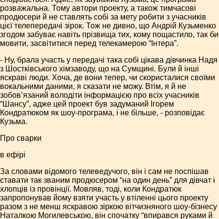
розважальна. Тому автори проекту, а також тимчасові
продюсери й не ставлять собі за мету робити з учасників
цієї телепередачі зірок. Тож не дивно, що Андрій Кузьменко
згодом забуває навіть прізвища тих, кому пощастило, так би
мовити, засвітитися перед телекамерою “Інтера”.
- Ну, брала участь у передачі така собі цікава дівчинка Надя
з Шостківського хімзаводу, що на Сумщині. Були й інші
яскраві люди. Хоча, де вони тепер, чи скористалися своїми
вокальними даними, я сказати не можу. Втім, я й не
зобов’язаний володіти інформацією про всіх учасників
“Шансу”, адже цей проект був задуманий Ігорем
Кондратюком як шоу-програма, і не більше, - розповідає
Кузьма.
Про сварки
в ефірі
За словами відомого телеведучого, він і сам не поспішав
ставати так званим продюсером “на один день” для дівчат і
хлопців із провінції. Мовляв, тоді, коли Кондратюк
запропонував йому взяти участь у втіленні цього проекту
разом з не менш яскравою зіркою вітчизняного шоу-бізнесу
Наталкою Могилевською, він спочатку “впирався руками й